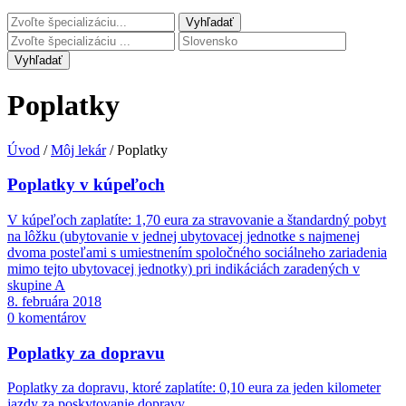
Vyhľadať
Poplatky
Úvod
/
Môj lekár
/
Poplatky
Poplatky v kúpeľoch
V kúpeľoch zaplatíte: 1,70 eura za stravovanie a štandardný pobyt
na lôžku (ubytovanie v jednej ubytovacej jednotke s najmenej
dvoma posteľami s umiestnením spoločného sociálneho zariadenia
mimo tejto ubytovacej jednotky) pri indikáciách zaradených v
skupine A
8. februára 2018
0 komentárov
Poplatky za dopravu
Poplatky za dopravu, ktoré zaplatíte: 0,10 eura za jeden kilometer
jazdy za poskytovanie dopravy