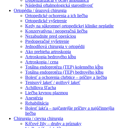
Dispenzarizácia v očnej ambulancii
Následná oftalmologická starostlivosť
Ortopédia / úrazová chirurgia
Ortopedické ochorenia a ich liečba
Ortopedické vyšetrenie
Kedy na súkromnej ortopedickej klinike neplatíte
Konzervatívna / neoperačná liečba
Nezabudnite pred operáciou
Predoperačné vyšetrenie
Jednodňová chirurgia v ortopédii
Ako prebieha artroskopia
Artroskopia bedrového kĺbu
Artroskopia / cena
Totálna endoprotéza (TEP) kolenného kĺbu
Totálna endoprotéza (TEP) bedrového kĺbu
Bolesť a ochorenia chrbtice – príčiny a liečba
Tenisový lakeť / golfový lakeť
Achillova šľacha
Liečba krvnou plazmou
Anestézia
Rehabilitácia
Bolesť lakťa – najčastejšie príčiny a najúčinnejšia
liečba
Chirurgia / cievna chirurgia
Kŕčové žily – druhy a príznaky