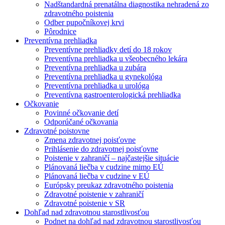
Nadštandardná prenatálna diagnostika nehradená zo
zdravotného poistenia
Odber pupočníkovej krvi
Pôrodnice
Preventívna prehliadka
Preventívne prehliadky detí do 18 rokov
Preventívna prehliadka u všeobecného lekára
Preventívna prehliadka u zubára
Preventívna prehliadka u gynekológa
Preventívna prehliadka u urológa
Preventívna gastroenterologická prehliadka
Očkovanie
Povinné očkovanie detí
Odporúčané očkovania
Zdravotné poistovne
Zmena zdravotnej poisťovne
Prihlásenie do zdravotnej poisťovne
Poistenie v zahraničí – najčastejšie situácie
Plánovaná liečba v cudzine mimo EÚ
Plánovaná liečba v cudzine v EÚ
Európsky preukaz zdravotného poistenia
Zdravotné poistenie v zahraničí
Zdravotné poistenie v SR
Dohľad nad zdravotnou starostlivosťou
Podnet na dohľad nad zdravotnou starostlivosťou