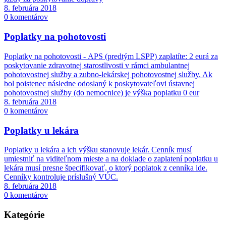
8. februára 2018
0 komentárov
Poplatky na pohotovosti
Poplatky na pohotovosti - APS (predtým LSPP) zaplatíte: 2 eurá za
poskytovanie zdravotnej starostlivosti v rámci ambulantnej
pohotovostnej služby a zubno-lekárskej pohotovostnej služby. Ak
bol poistenec následne odoslaný k poskytovateľovi ústavnej
pohotovostnej služby (do nemocnice) je výška poplatku 0 eur
8. februára 2018
0 komentárov
Poplatky u lekára
Poplatky u lekára a ich výšku stanovuje lekár. Cenník musí
umiestniť na viditeľnom mieste a na doklade o zaplatení poplatku u
lekára musí presne špecifikovať, o ktorý poplatok z cenníka ide.
Cenníky kontroluje príslušný VÚC.
8. februára 2018
0 komentárov
Kategórie