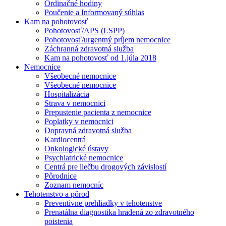
Ordinačné hodiny
Poučenie a Informovaný súhlas
Kam na pohotovosť
Pohotovosť/APS (LSPP)
Pohotovosť/urgentný príjem nemocnice
Záchranná zdravotná služba
Kam na pohotovosť od 1.júla 2018
Nemocnice
Všeobecné nemocnice
Všeobecné nemocnice
Hospitalizácia
Strava v nemocnici
Prepustenie pacienta z nemocnice
Poplatky v nemocnici
Dopravná zdravotná služba
Kardiocentrá
Onkologické ústavy
Psychiatrické nemocnice
Centrá pre liečbu drogových závislostí
Pôrodnice
Zoznam nemocníc
Tehotenstvo a pôrod
Preventívne prehliadky v tehotenstve
Prenatálna diagnostika hradená zo zdravotného
poistenia