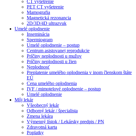
CT vyšetrenie
PET CT vyšetrenie
Mamografia
Magnetická rezonancia
2D/3D/4D ultrazvuk
Umelé oplodnenie
Inseminácia
Spermiogram
Umelé oplodnenie – postup
Centrum asistovanej reprodukcie
Príčiny neplodnosti u mužov
Príčiny neplodnosti u žien
Neplodnosť
Preplatenie umelého oplodnenia v inom členskom štáte
EÚ
Cena umelého oplodnenia
IVF / mimotelové oplodnenie – postup
Umelé oplodnenie
Môj lekár
Všeobecný lekár
Odborný lekár / špecialista
Zmena lekára
Výmenný lístok / Lekársky predpis / PN
Zdravotná karta
Poplatky