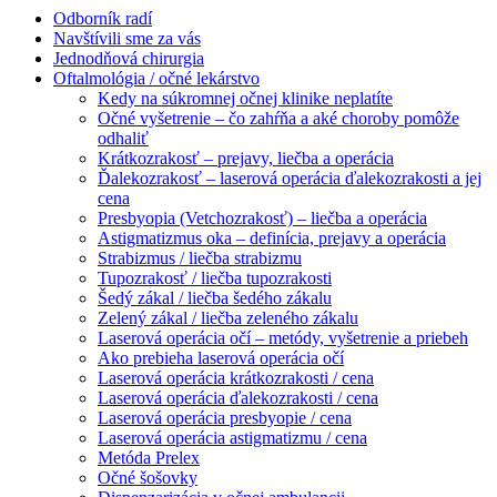
Odborník radí
Navštívili sme za vás
Jednodňová chirurgia
Oftalmológia / očné lekárstvo
Kedy na súkromnej očnej klinike neplatíte
Očné vyšetrenie – čo zahŕňa a aké choroby pomôže
odhaliť
Krátkozrakosť – prejavy, liečba a operácia
Ďalekozrakosť – laserová operácia ďalekozrakosti a jej
cena
Presbyopia (Vetchozrakosť) – liečba a operácia
Astigmatizmus oka – definícia, prejavy a operácia
Strabizmus / liečba strabizmu
Tupozrakosť / liečba tupozrakosti
Šedý zákal / liečba šedého zákalu
Zelený zákal / liečba zeleného zákalu
Laserová operácia očí – metódy, vyšetrenie a priebeh
Ako prebieha laserová operácia očí
Laserová operácia krátkozrakosti / cena
Laserová operácia ďalekozrakosti / cena
Laserová operácia presbyopie / cena
Laserová operácia astigmatizmu / cena
Metóda Prelex
Očné šošovky