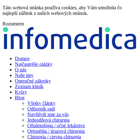
Táto webová stránka používa cookies, aby Vám umožnila čo
najlepší zážitok z našich webových stránok.
Rozumiem
Domov
Najčastejšie otázky
O nás
Naše tipy
Operačné zákroky
Zoznam kliník
Kvízy
Blog
Všetky články
Odborník radí
Navštívili sme za vás
Jednodňová chirurgia
Oftalmológia / očné lekárstvo
Ortopédia / úrazová chirurgia
Chirurgia / cievna chirurgia