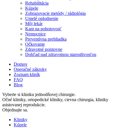
Rehabilitácia
Kúpele
Zobrazovacie metódy / rádiológia
Umelé oplodnenie
Môj lekár
Kam na pohotovosť
Nemocnice
Preventívna prehliadka
Očkovanie
Zdravotné poistovne
Dohľad nad zdravotnou starostlivosťou
Domov
Operačné zákroky
Zoznam kliník
FAQ
Blog
Vyberte si kliniku jednodňovej chirurgie.
Očné kliniky, ortopedické kliniky, cievna chirurgia, kliniky
asistovanej reprodukcie.
Objednajte sa.
Kliniky
Kúpele