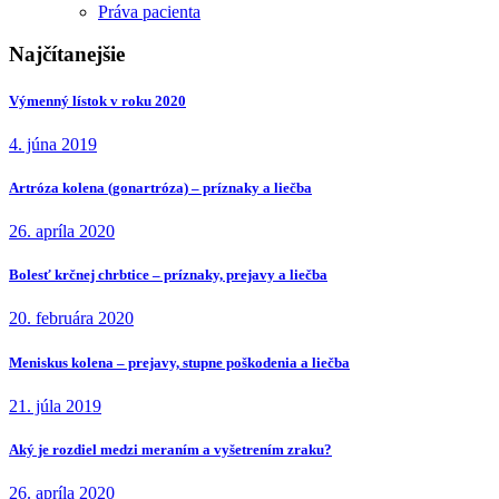
Práva pacienta
Najčítanejšie
Výmenný lístok v roku 2020
4. júna 2019
Artróza kolena (gonartróza) – príznaky a liečba
26. apríla 2020
Bolesť krčnej chrbtice – príznaky, prejavy a liečba
20. februára 2020
Meniskus kolena – prejavy, stupne poškodenia a liečba
21. júla 2019
Aký je rozdiel medzi meraním a vyšetrením zraku?
26. apríla 2020