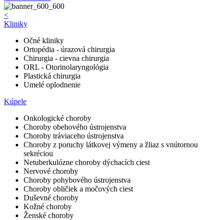
<
Kliniky
Očné kliniky
Ortopédia - úrazová chirurgia
Chirurgia - cievna chirurgia
ORL - Otorinolaryngológia
Plastická chirurgia
Umelé oplodnenie
Kúpele
Onkologické choroby
Choroby obehového ústrojenstva
Choroby tráviaceho ústrojenstva
Choroby z poruchy látkovej výmeny a žliaz s vnútornou
sekréciou
Netuberkulózne choroby dýchacích ciest
Nervové choroby
Choroby pohybového ústrojenstva
Choroby obličiek a močových ciest
Duševné choroby
Kožné choroby
Ženské choroby