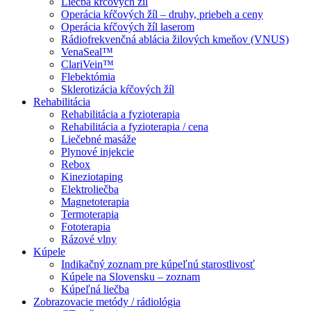
Liečba kŕčových žíl
Operácia kŕčových žíl – druhy, priebeh a ceny
Operácia kŕčových žíl laserom
Rádiofrekvenčná ablácia žilových kmeňov (VNUS)
VenaSeal™
ClariVein™
Flebektómia
Sklerotizácia kŕčových žíl
Rehabilitácia
Rehabilitácia a fyzioterapia
Rehabilitácia a fyzioterapia / cena
Liečebné masáže
Plynové injekcie
Rebox
Kineziotaping
Elektroliečba
Magnetoterapia
Termoterapia
Fototerapia
Rázové vlny
Kúpele
Indikačný zoznam pre kúpeľnú starostlivosť
Kúpele na Slovensku – zoznam
Kúpeľná liečba
Zobrazovacie metódy / rádiológia