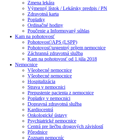
Zmena lekára
Výmenný lístok / Lekársky predpis / PN
Zdravotná karta
Poplatky
Ordinačné hodiny
Poučenie a Informovaný súhlas
Kam na pohotovosť
Pohotovosť/APS (LSPP)
Pohotovosť/urgentný príjem nemocnice
Záchranná zdravotná služba
Kam na pohotovosť od 1.júla 2018
Nemocnice
Všeobecné nemocnice
Všeobecné nemocnice
Hospitalizácia
Strava v nemocnici
Prepustenie pacienta z nemocnice
Poplatky v nemocnici
Dopravná zdravotná služba
Kardiocentrá
Onkologické ústavy
Psychiatrické nemocnice
Centrá pre liečbu drogových závislostí
Pôrodnice
Zoznam nemocníc