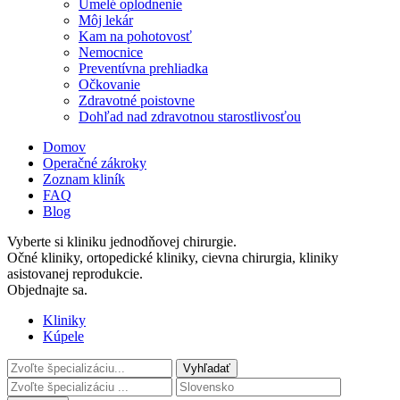
Umelé oplodnenie
Môj lekár
Kam na pohotovosť
Nemocnice
Preventívna prehliadka
Očkovanie
Zdravotné poistovne
Dohľad nad zdravotnou starostlivosťou
Domov
Operačné zákroky
Zoznam kliník
FAQ
Blog
Vyberte si kliniku jednodňovej chirurgie.
Očné kliniky, ortopedické kliniky, cievna chirurgia, kliniky
asistovanej reprodukcie.
Objednajte sa.
Kliniky
Kúpele