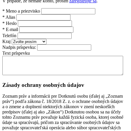
V prípade, že nemáte konto, prosím
zaregistrujte sa
.
*
Meno a priezvisko
*
Alias
*
Heslo
*
E-mail
Telefón
Kraj
Nadpis príspevku:
Text príspevku
Zásady ochrany osobných údajov
Zoznam práv a informácii pre Dotknutú osobu (ďalej aj „Zoznam
práv“) podľa zákona č. 18/2018 Z. z. o ochrane osobných údajov
a o zmene a doplnení niektorých zákonov v znení neskorších
predpisov (ďalej aj ako „Zákon“) Dotknutou osobou sa na účely
tohto Zoznamu práv považuje každá fyzická osoba, ktorej osobné
údaje sa spracúvajú, pričom za spracúvanie osobných údajov sa
považuje spracovateľská operácia alebo súbor spracovateľských