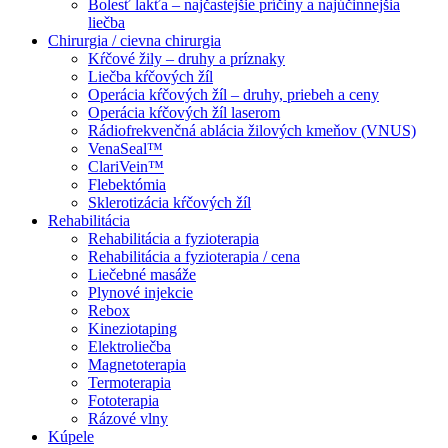
Bolesť lakťa – najčastejšie príčiny a najúčinnejšia
liečba
Chirurgia / cievna chirurgia
Kŕčové žily – druhy a príznaky
Liečba kŕčových žíl
Operácia kŕčových žíl – druhy, priebeh a ceny
Operácia kŕčových žíl laserom
Rádiofrekvenčná ablácia žilových kmeňov (VNUS)
VenaSeal™
ClariVein™
Flebektómia
Sklerotizácia kŕčových žíl
Rehabilitácia
Rehabilitácia a fyzioterapia
Rehabilitácia a fyzioterapia / cena
Liečebné masáže
Plynové injekcie
Rebox
Kineziotaping
Elektroliečba
Magnetoterapia
Termoterapia
Fototerapia
Rázové vlny
Kúpele