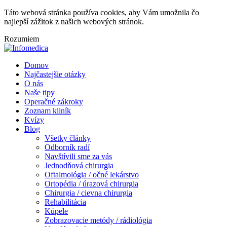
Táto webová stránka používa cookies, aby Vám umožnila čo
najlepší zážitok z našich webových stránok.
Rozumiem
Domov
Najčastejšie otázky
O nás
Naše tipy
Operačné zákroky
Zoznam kliník
Kvízy
Blog
Všetky články
Odborník radí
Navštívili sme za vás
Jednodňová chirurgia
Oftalmológia / očné lekárstvo
Ortopédia / úrazová chirurgia
Chirurgia / cievna chirurgia
Rehabilitácia
Kúpele
Zobrazovacie metódy / rádiológia