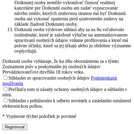
Dotknutej osoby nemôže vykonávať činnosť realitnej
kancelárie pre Dotknutú osobu ani zadať vypracovanie
návrhu zmlúv, ktorých zmluvnou stranou má byť Dotknutá
osoba ani vykonať opatrenia pred uzatvorením zmluvy na
základe žiadosti Dotknutej osoby,
Dotknutá osoba výslovne súhlasí aby sa na ňu vzťahovalo
rozhodnutie, ktoré je založené výlučne na automatizovanom
spracúvaní osobných údajov vrátane profilovania a ktoré má
právne účinky, ktoré sa jej týkajú alebo ju obdobne významne
ovplyvňujú.
Dotknutá osoba vyhlasuje, že ku dňu oboznámenia sa s týmto
Zoznamom práv a poskytnutím jej osobných údajov
Prevádzkovateľovi dovŕšila 18 rokov veku.
Súhlasím so spracovaním osobných údajov
Podmienkami
používania
Prečítal/a som si zásady ochrany osobných údajov a súhlasím s
nimi.
Súhlasím s prihlásením k odberu noviniek a zasielaním oznámení
elektronickou poštou.
*
Vyplnenie týchto položiek je povinné