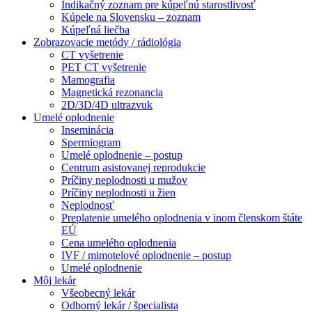
Indikačný zoznam pre kúpeľnú starostlivosť
Kúpele na Slovensku – zoznam
Kúpeľná liečba
Zobrazovacie metódy / rádiológia
CT vyšetrenie
PET CT vyšetrenie
Mamografia
Magnetická rezonancia
2D/3D/4D ultrazvuk
Umelé oplodnenie
Inseminácia
Spermiogram
Umelé oplodnenie – postup
Centrum asistovanej reprodukcie
Príčiny neplodnosti u mužov
Príčiny neplodnosti u žien
Neplodnosť
Preplatenie umelého oplodnenia v inom členskom štáte
EÚ
Cena umelého oplodnenia
IVF / mimotelové oplodnenie – postup
Umelé oplodnenie
Môj lekár
Všeobecný lekár
Odborný lekár / špecialista