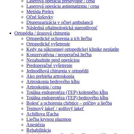
Laserová operácia presbyopie / cena
Laserová operácia astigmatizmu / cena
Metóda Prelex
Očné šošovky
Dispenzarizácia v očnej ambulancii
Následná oftalmologická starostlivosť
Ortopédia / úrazová chirurgia
Ortopedické ochorenia a ich liečba
Ortopedické vyšetrenie
Kedy na súkromnej ortopedickej klinike neplatíte
Konzervatívna / neoperačná liečba
Nezabudnite pred operáciou
Predoperačné vyšetrenie
Jednodňová chirurgia v ortopédii
Ako prebieha artroskopia
Artroskopia bedrového kĺbu
Artroskopia / cena
Totálna endoprotéza (TEP) kolenného kĺbu
Totálna endoprotéza (TEP) bedrového kĺbu
Bolesť a ochorenia chrbtice – príčiny a liečba
Tenisový lakeť / golfový lakeť
Achillova šľacha
Liečba krvnou plazmou
Anestézia
Rehabilitácia