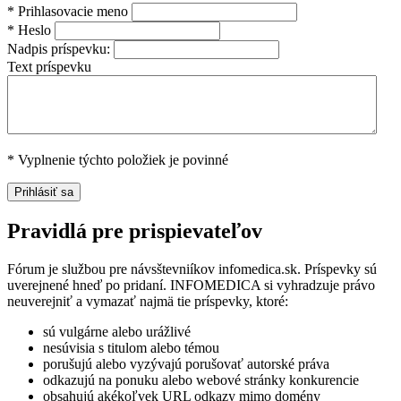
*
Prihlasovacie meno
*
Heslo
Nadpis príspevku:
Text príspevku
*
Vyplnenie týchto položiek je povinné
Pravidlá pre prispievateľov
Fórum je službou pre návsštevniíkov infomedica.sk. Príspevky sú
uverejnené hneď po pridaní. INFOMEDICA si vyhradzuje právo
neuverejniť a vymazať najmä tie príspevky, ktoré:
sú vulgárne alebo urážlivé
nesúvisia s titulom alebo témou
porušujú alebo vyzývajú porušovať autorské práva
odkazujú na ponuku alebo webové stránky konkurencie
obsahujú akékoľvek URL odkazy mimo domény