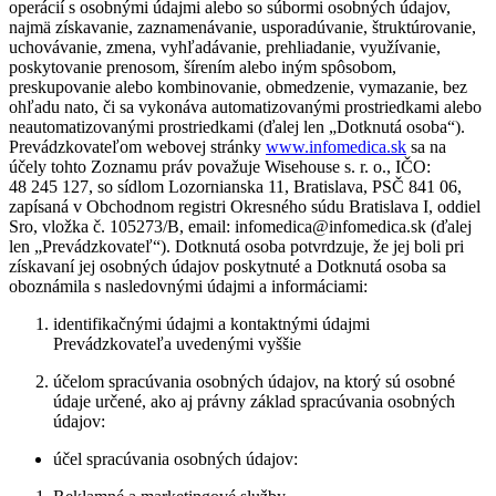
operácií s osobnými údajmi alebo so súbormi osobných údajov,
najmä získavanie, zaznamenávanie, usporadúvanie, štruktúrovanie,
uchovávanie, zmena, vyhľadávanie, prehliadanie, využívanie,
poskytovanie prenosom, šírením alebo iným spôsobom,
preskupovanie alebo kombinovanie, obmedzenie, vymazanie, bez
ohľadu nato, či sa vykonáva automatizovanými prostriedkami alebo
neautomatizovanými prostriedkami (ďalej len „Dotknutá osoba“).
Prevádzkovateľom webovej stránky
www.infomedica.sk
sa na
účely tohto Zoznamu práv považuje Wisehouse s. r. o., IČO:
48 245 127, so sídlom Lozornianska 11, Bratislava, PSČ 841 06,
zapísaná v Obchodnom registri Okresného súdu Bratislava I, oddiel
Sro, vložka č. 105273/B, email: infomedica@infomedica.sk (ďalej
len „Prevádzkovateľ“). Dotknutá osoba potvrdzuje, že jej boli pri
získavaní jej osobných údajov poskytnuté a Dotknutá osoba sa
oboznámila s nasledovnými údajmi a informáciami:
identifikačnými údajmi a kontaktnými údajmi
Prevádzkovateľa uvedenými vyššie
účelom spracúvania osobných údajov, na ktorý sú osobné
údaje určené, ako aj právny základ spracúvania osobných
údajov:
účel spracúvania osobných údajov: