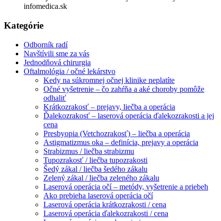
infomedica.sk
Kategórie
Odborník radí
Navštívili sme za vás
Jednodňová chirurgia
Oftalmológia / očné lekárstvo
Kedy na súkromnej očnej klinike neplatíte
Očné vyšetrenie – čo zahŕňa a aké choroby pomôže
odhaliť
Krátkozrakosť – prejavy, liečba a operácia
Ďalekozrakosť – laserová operácia ďalekozrakosti a jej
cena
Presbyopia (Vetchozrakosť) – liečba a operácia
Astigmatizmus oka – definícia, prejavy a operácia
Strabizmus / liečba strabizmu
Tupozrakosť / liečba tupozrakosti
Šedý zákal / liečba šedého zákalu
Zelený zákal / liečba zeleného zákalu
Laserová operácia očí – metódy, vyšetrenie a priebeh
Ako prebieha laserová operácia očí
Laserová operácia krátkozrakosti / cena
Laserová operácia ďalekozrakosti / cena