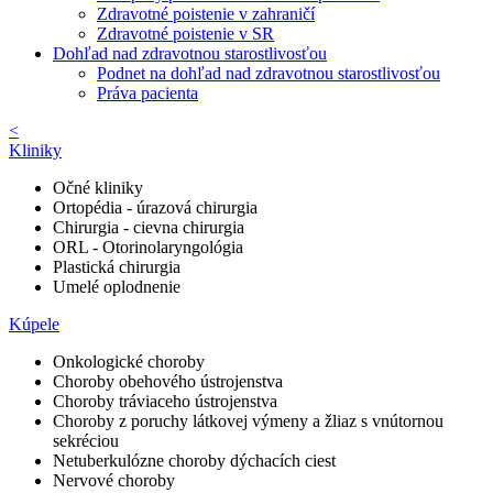
Zdravotné poistenie v zahraničí
Zdravotné poistenie v SR
Dohľad nad zdravotnou starostlivosťou
Podnet na dohľad nad zdravotnou starostlivosťou
Práva pacienta
<
Kliniky
Očné kliniky
Ortopédia - úrazová chirurgia
Chirurgia - cievna chirurgia
ORL - Otorinolaryngológia
Plastická chirurgia
Umelé oplodnenie
Kúpele
Onkologické choroby
Choroby obehového ústrojenstva
Choroby tráviaceho ústrojenstva
Choroby z poruchy látkovej výmeny a žliaz s vnútornou
sekréciou
Netuberkulózne choroby dýchacích ciest
Nervové choroby