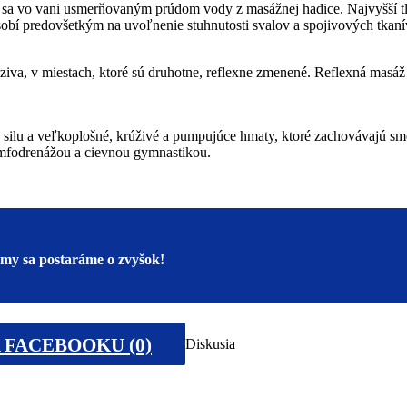
vo vani usmerňovaným prúdom vody z masážnej hadice. Najvyšší tlak s
bí predovšetkým na uvoľnenie stuhnutosti svalov a spojivových tkanív,
va, v miestach, ktoré sú druhotne, reflexne zmenené. Reflexná masáž 
silu a veľkoplošné, krúživé a pumpujúce hmaty, ktoré zachovávajú sme
mfodrenážou a cievnou gymnastikou.
a my sa postaráme o zvyšok!
 FACEBOOKU (0)
Diskusia