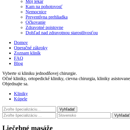
Môj lekár
Kam na pohotovosť
Nemocnice
Preventívna prehliadka
Očkovanie
Zdravotné poistovne
Dohľad nad zdravotnou starostlivosťou
Domov
Operačné zákroky
Zoznam kliník
FAQ
Blog
Vyberte si kliniku jednodňovej chirurgie.
Očné kliniky, ortopedické kliniky, cievna chirurgia, kliniky asistovan
Objednajte sa.
Kliniky
Kúpele
Vyhľadať
Liečebné masáže