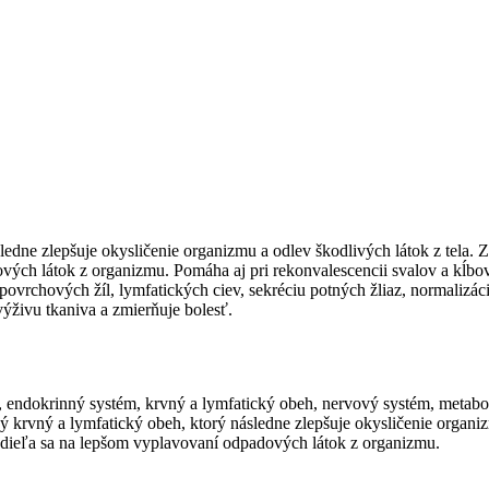
sledne zlepšuje okysličenie organizmu a odlev škodlivých látok z tela
ových látok z organizmu. Pomáha aj pri rekonvalescencii svalov a kĺb
rchových žíl, lymfatických ciev, sekréciu potných žliaz, normalizáciu
výživu tkaniva a zmierňuje bolesť.
, endokrinný systém, krvný a lymfatický obeh, nervový systém, metabol
ý krvný a lymfatický obeh, ktorý následne zlepšuje okysličenie organiz
odieľa sa na lepšom vyplavovaní odpadových látok z organizmu.