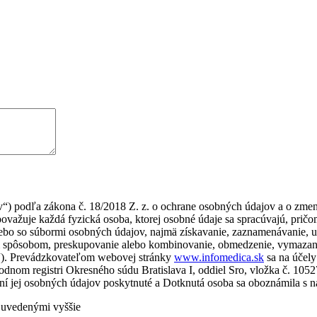
“) podľa zákona č. 18/2018 Z. z. o ochrane osobných údajov a o zmene
važuje každá fyzická osoba, ktorej osobné údaje sa spracúvajú, prič
lebo so súbormi osobných údajov, najmä získavanie, zaznamenávanie, 
ým spôsobom, preskupovanie alebo kombinovanie, obmedzenie, vymazani
a“). Prevádzkovateľom webovej stránky
www.infomedica.sk
sa na účely
dnom registri Okresného súdu Bratislava I, oddiel Sro, vložka č. 105
vaní jej osobných údajov poskytnuté a Dotknutá osoba sa oboznámila s 
 uvedenými vyššie