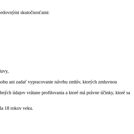
asledovnými skutočnosťami:
luvy,
osobu ani zadať vypracovanie návrhu zmlúv, ktorých zmluvnou
ných údajov vrátane profilovania a ktoré má právne účinky, ktoré sa
ila 18 rokov veku.