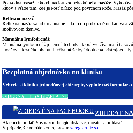
Podvodná masáž je kombináciou vodného kúpeľa masáže. Vykonáva sa 
kĺbov a všade tam, kde je kosť blízko pod povrchom kože. Masáž pôso
Reflexná masáž
Reflexná masáž sa robí manuálne tlakom do podkožného tkaniva a väzi
spojivovom tkanive.
Manuálna lymfodrenáž
Manuálna lymfodrenáž je jemná technika, ktorá využíva malú tlakovú 
kmeňov a krvného obehu. Liečba môže byť doplnená prístrojovou ly
Bezplatná objednávka na kliniku
Vyberte si kliniku jednodňovej chirurgie, vyplňte náš formulár 
OBJEDNAJTE SA BEZPLATNE
ZDIEĽAŤ NA
Ak chcete pridať Váš názor do tejto diskusie, musíte sa prihlásiť.
V prípade, že nemáte konto, prosím
zaregistrujte sa
.