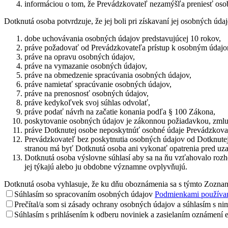
informáciou o tom, že Prevádzkovateľ nezamýšľa preniesť osobn
Dotknutá osoba potvrdzuje, že jej boli pri získavaní jej osobných ú
dobe uchovávania osobných údajov predstavujúcej 10 rokov,
práve požadovať od Prevádzkovateľa prístup k osobným údajom
práve na opravu osobných údajov,
práve na vymazanie osobných údajov,
práve na obmedzenie spracúvania osobných údajov,
práve namietať spracúvanie osobných údajov,
práve na prenosnosť osobných údajov,
práve kedykoľvek svoj súhlas odvolať,
práve podať návrh na začatie konania podľa § 100 Zákona,
poskytovanie osobných údajov je zákonnou požiadavkou, zmluv
práve Dotknutej osobe neposkytnúť osobné údaje Prevádzkova
Prevádzkovateľ bez poskytnutia osobných údajov od Dotknutej
stranou má byť Dotknutá osoba ani vykonať opatrenia pred uza
Dotknutá osoba výslovne súhlasí aby sa na ňu vzťahovalo rozho
jej týkajú alebo ju obdobne významne ovplyvňujú.
Dotknutá osoba vyhlasuje, že ku dňu oboznámenia sa s týmto Zozna
Súhlasím so spracovaním osobných údajov
Podmienkami používa
Prečítal/a som si zásady ochrany osobných údajov a súhlasím s nim
Súhlasím s prihlásením k odberu noviniek a zasielaním oznámení e