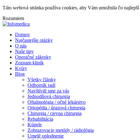
Táto webová stránka používa cookies, aby Vám umožnila čo najlepší 
Rozumiem
Domov
Najčastejšie otázky
O nás
Naše tipy
Operačné zákroky
Zoznam kliník
Kvízy
Blog
Všetky články
Odborník radí
Navštívili sme za vás
Jednodňová chirurgia
Oftalmológia / očné lekárstvo
Ortopédia / úrazová chirurgia
Chirurgia / cievna chirurgia
Rehabilitácia
Kúpele
Zobrazovacie metódy / rádiológia
Umelé oplodnenie