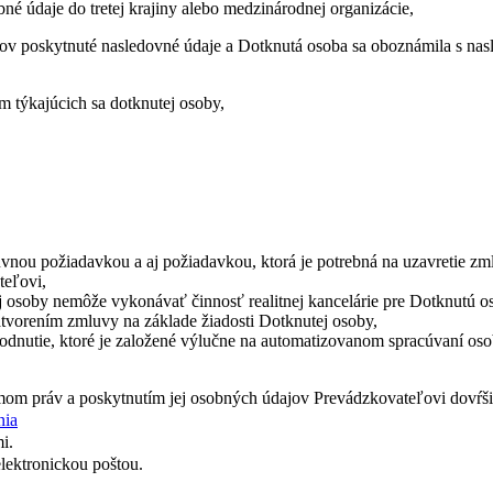
é údaje do tretej krajiny alebo medzinárodnej organizácie,
dajov poskytnuté nasledovné údaje a Dotknutá osoba sa oboznámila s n
 týkajúcich sa dotknutej osoby,
nou požiadavkou a aj požiadavkou, ktorá je potrebná na uzavretie zm
teľovi,
 osoby nemôže vykonávať činnosť realitnej kancelárie pre Dotknutú 
tvorením zmluvy na základe žiadosti Dotknutej osoby,
dnutie, ktoré je založené výlučne na automatizovanom spracúvaní osob
mom práv a poskytnutím jej osobných údajov Prevádzkovateľovi dovŕš
nia
i.
lektronickou poštou.