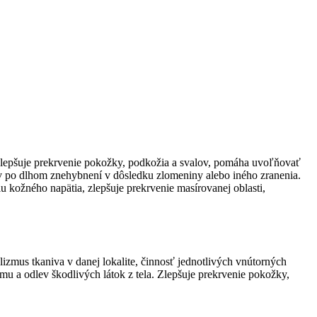
. Zlepšuje prekrvenie pokožky, podkožia a svalov, pomáha uvoľňovať
ov po dlhom znehybnení v dôsledku zlomeniny alebo iného zranenia.
 kožného napätia, zlepšuje prekrvenie masírovanej oblasti,
izmus tkaniva v danej lokalite, činnosť jednotlivých vnútorných
mu a odlev škodlivých látok z tela. Zlepšuje prekrvenie pokožky,