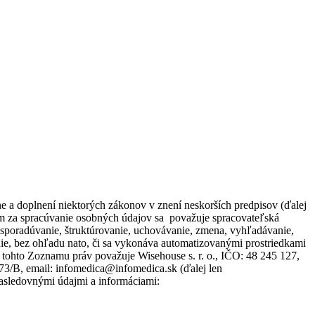
 a doplnení niektorých zákonov v znení neskorších predpisov (ďalej
om za spracúvanie osobných údajov sa považuje spracovateľská
usporadúvanie, štruktúrovanie, uchovávanie, zmena, vyhľadávanie,
e, bez ohľadu nato, či sa vykonáva automatizovanými prostriedkami
 tohto Zoznamu práv považuje Wisehouse s. r. o., IČO: 48 245 127,
273/B, email: infomedica@infomedica.sk (ďalej len
nasledovnými údajmi a informáciami: