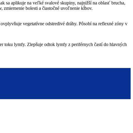
a aplikuje na veľké svalové skupiny, najnižší na oblasť brucha,
 zmiernenie bolesti a čiastočné uvoľnenie kĺbov.
ovplyvňuje vegetatívne odstredivé dráhy. Pôsobí na reflexné zóny v
r toku lymfy. Zlepšuje odtok lymfy z periférnych častí do hlavných