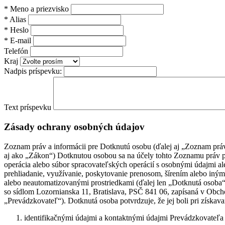
*
Meno a priezvisko
*
Alias
*
Heslo
*
E-mail
Telefón
Kraj
Nadpis príspevku:
Text príspevku
Zásady ochrany osobných údajov
Zoznam práv a informácii pre Dotknutú osobu (ďalej aj „Zoznam práv
aj ako „Zákon“) Dotknutou osobou sa na účely tohto Zoznamu práv po
operácia alebo súbor spracovateľských operácií s osobnými údajmi a
prehliadanie, využívanie, poskytovanie prenosom, šírením alebo in
alebo neautomatizovanými prostriedkami (ďalej len „Dotknutá osob
so sídlom Lozornianska 11, Bratislava, PSČ 841 06, zapísaná v Obcho
„Prevádzkovateľ“). Dotknutá osoba potvrdzuje, že jej boli pri získa
identifikačnými údajmi a kontaktnými údajmi Prevádzkovateľa