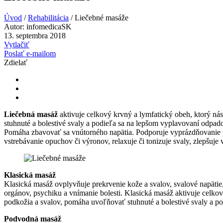
Úvod
/
Rehabilitácia
/
Liečebné masáže
Autor:
infomedicaSK
13. septembra 2018
Vytlačiť
Poslať e-mailom
Zdielať
Liečebná masáž
aktivuje celkový krvný a lymfatický obeh, ktorý ná
stuhnuté a bolestivé svaly a podieľa sa na lepšom vyplavovaní odpad
Pomáha zbavovať sa vnútorného napätia. Podporuje vyprázdňovanie pov
vstrebávanie opuchov či výronov, relaxuje či tonizuje svaly, zlepšuje 
Klasická masáž
Klasická masáž ovplyvňuje prekrvenie kože a svalov, svalové napätie
orgánov, psychiku a vnímanie bolesti. Klasická masáž aktivuje celkov
podkožia a svalov, pomáha uvoľňovať stuhnuté a bolestivé svaly a p
Podvodná masáž