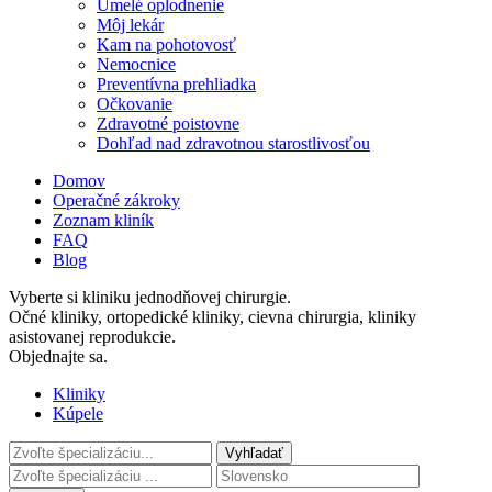
Umelé oplodnenie
Môj lekár
Kam na pohotovosť
Nemocnice
Preventívna prehliadka
Očkovanie
Zdravotné poistovne
Dohľad nad zdravotnou starostlivosťou
Domov
Operačné zákroky
Zoznam kliník
FAQ
Blog
Vyberte si kliniku jednodňovej chirurgie.
Očné kliniky, ortopedické kliniky, cievna chirurgia, kliniky
asistovanej reprodukcie.
Objednajte sa.
Kliniky
Kúpele