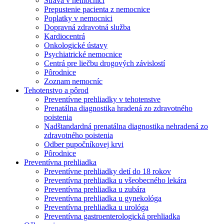
Strava v nemocnici
Prepustenie pacienta z nemocnice
Poplatky v nemocnici
Dopravná zdravotná služba
Kardiocentrá
Onkologické ústavy
Psychiatrické nemocnice
Centrá pre liečbu drogových závislostí
Pôrodnice
Zoznam nemocníc
Tehotenstvo a pôrod
Preventívne prehliadky v tehotenstve
Prenatálna diagnostika hradená zo zdravotného
poistenia
Nadštandardná prenatálna diagnostika nehradená zo
zdravotného poistenia
Odber pupočníkovej krvi
Pôrodnice
Preventívna prehliadka
Preventívne prehliadky detí do 18 rokov
Preventívna prehliadka u všeobecného lekára
Preventívna prehliadka u zubára
Preventívna prehliadka u gynekológa
Preventívna prehliadka u urológa
Preventívna gastroenterologická prehliadka