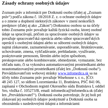
Zásady ochrany osobných údajov
Zoznam práv a informácii pre Dotknutú osobu (ďalej aj „Zoznam
práv“) podľa zákona č. 18/2018 Z. z. o ochrane osobných údajov
a o zmene a doplnení niektorých zákonov v znení neskorších
predpisov (ďalej aj ako „Zákon“) Dotknutou osobou sa na účely
tohto Zoznamu práv považuje každá fyzická osoba, ktorej osobné
údaje sa spracúvajú, pričom za spracúvanie osobných údajov sa
považuje spracovateľská operácia alebo súbor spracovateľských
operácií s osobnými údajmi alebo so súbormi osobných údajov,
najmä získavanie, zaznamenávanie, usporadúvanie, štruktúrovanie,
uchovávanie, zmena, vyhľadávanie, prehliadanie, využívanie,
poskytovanie prenosom, šírením alebo iným spôsobom,
preskupovanie alebo kombinovanie, obmedzenie, vymazanie, bez
ohľadu nato, či sa vykonáva automatizovanými prostriedkami alebo
neautomatizovanými prostriedkami (ďalej len „Dotknutá osoba“).
Prevádzkovateľom webovej stránky
www.infomedica.sk
sa na
účely tohto Zoznamu práv považuje Wisehouse s. r. o., IČO:
48 245 127, so sídlom Lozornianska 11, Bratislava, PSČ 841 06,
zapísaná v Obchodnom registri Okresného súdu Bratislava I, oddiel
Sro, vložka č. 105273/B, email: infomedica@infomedica.sk (ďalej
len „Prevádzkovateľ“). Dotknutá osoba potvrdzuje, že jej boli pri
získavaní jej osobných údajov poskytnuté a Dotknutá osoba sa
oboznámila s nasledovnými údajmi a informáciami: