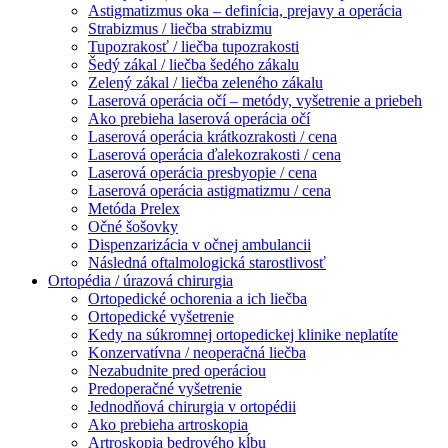
Astigmatizmus oka – definícia, prejavy a operácia
Strabizmus / liečba strabizmu
Tupozrakosť / liečba tupozrakosti
Šedý zákal / liečba šedého zákalu
Zelený zákal / liečba zeleného zákalu
Laserová operácia očí – metódy, vyšetrenie a priebeh
Ako prebieha laserová operácia očí
Laserová operácia krátkozrakosti / cena
Laserová operácia ďalekozrakosti / cena
Laserová operácia presbyopie / cena
Laserová operácia astigmatizmu / cena
Metóda Prelex
Očné šošovky
Dispenzarizácia v očnej ambulancii
Následná oftalmologická starostlivosť
Ortopédia / úrazová chirurgia
Ortopedické ochorenia a ich liečba
Ortopedické vyšetrenie
Kedy na súkromnej ortopedickej klinike neplatíte
Konzervatívna / neoperačná liečba
Nezabudnite pred operáciou
Predoperačné vyšetrenie
Jednodňová chirurgia v ortopédii
Ako prebieha artroskopia
Artroskopia bedrového kĺbu