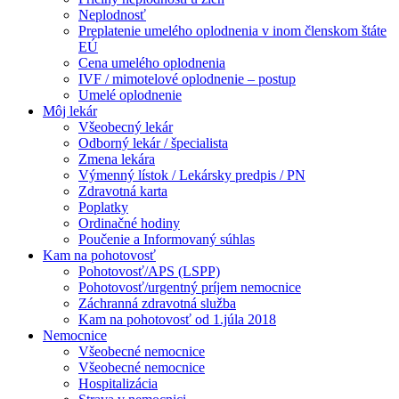
Neplodnosť
Preplatenie umelého oplodnenia v inom členskom štáte
EÚ
Cena umelého oplodnenia
IVF / mimotelové oplodnenie – postup
Umelé oplodnenie
Môj lekár
Všeobecný lekár
Odborný lekár / špecialista
Zmena lekára
Výmenný lístok / Lekársky predpis / PN
Zdravotná karta
Poplatky
Ordinačné hodiny
Poučenie a Informovaný súhlas
Kam na pohotovosť
Pohotovosť/APS (LSPP)
Pohotovosť/urgentný príjem nemocnice
Záchranná zdravotná služba
Kam na pohotovosť od 1.júla 2018
Nemocnice
Všeobecné nemocnice
Všeobecné nemocnice
Hospitalizácia