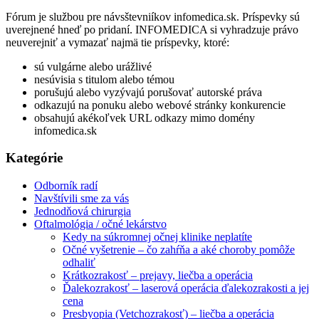
Fórum je službou pre návsštevniíkov infomedica.sk. Príspevky sú
uverejnené hneď po pridaní. INFOMEDICA si vyhradzuje právo
neuverejniť a vymazať najmä tie príspevky, ktoré:
sú vulgárne alebo urážlivé
nesúvisia s titulom alebo témou
porušujú alebo vyzývajú porušovať autorské práva
odkazujú na ponuku alebo webové stránky konkurencie
obsahujú akékoľvek URL odkazy mimo domény
infomedica.sk
Kategórie
Odborník radí
Navštívili sme za vás
Jednodňová chirurgia
Oftalmológia / očné lekárstvo
Kedy na súkromnej očnej klinike neplatíte
Očné vyšetrenie – čo zahŕňa a aké choroby pomôže
odhaliť
Krátkozrakosť – prejavy, liečba a operácia
Ďalekozrakosť – laserová operácia ďalekozrakosti a jej
cena
Presbyopia (Vetchozrakosť) – liečba a operácia