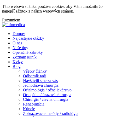
Táto webová stránka používa cookies, aby Vám umožnila čo
najlepší zážitok z našich webových stránok.
Rozumiem
Domov
Najčastejšie otázky
O nás
Naše tipy
Operačné zákroky
Zoznam kliník
Kvízy
Blog
Všetky články
Odborník radí
Navštívili sme za vás
Jednodňová chirurgia
Oftalmológia / očné lekárstvo
Ortopédia / úrazová chirurgia
Chirurgia / cievna chirurgia
Rehabilitácia
Kúpele
Zobrazovacie metódy / rádiológia