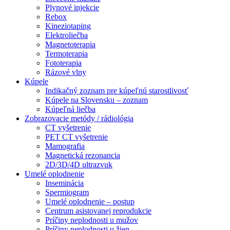
Plynové injekcie
Rebox
Kineziotaping
Elektroliečba
Magnetoterapia
Termoterapia
Fototerapia
Rázové vlny
Kúpele
Indikačný zoznam pre kúpeľnú starostlivosť
Kúpele na Slovensku – zoznam
Kúpeľná liečba
Zobrazovacie metódy / rádiológia
CT vyšetrenie
PET CT vyšetrenie
Mamografia
Magnetická rezonancia
2D/3D/4D ultrazvuk
Umelé oplodnenie
Inseminácia
Spermiogram
Umelé oplodnenie – postup
Centrum asistovanej reprodukcie
Príčiny neplodnosti u mužov
Príčiny neplodnosti u žien