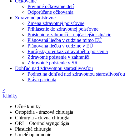
Očkovanie
Povinné očkovanie detí
Odporúčané očkovania
Zdravotné poistovne
Zmena zdravotnej poisťovne
Prihlásenie do zdravotnej poisťovne
Poistenie v zahraničí – najčastejšie situácie
Plánovaná liečba v cudzine mimo EÚ
Plánovaná liečba v cudzine v EÚ
Európsky preukaz zdravotného poistenia
Zdravotné poistenie v zahraničí
Zdravotné poistenie v SR
Dohľad nad zdravotnou starostlivosťou
Podnet na dohľad nad zdravotnou starostlivosťou
Práva pacienta
<
Kliniky
Očné kliniky
Ortopédia - úrazová chirurgia
Chirurgia - cievna chirurgia
ORL - Otorinolaryngológia
Plastická chirurgia
Umelé oplodnenie