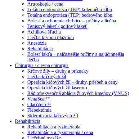
Artroskopia / cena
Totálna endoprotéza (TEP) kolenného kĺbu
Totálna endoprotéza (TEP) bedrového kĺbu
Bolesť a ochorenia chrbtice – príčiny a liečba
Tenisový lakeť / golfový lakeť
Achillova šľacha
Liečba krvnou plazmou
Anestézia
Rehabilitácia
Bolesť lakťa – najčastejšie príčiny a najúčinnejšia
liečba
Chirurgia / cievna chirurgia
Kŕčové žily – druhy a príznaky
Liečba kŕčových žíl
Operácia kŕčových žíl – druhy, priebeh a ceny
Operácia kŕčových žíl laserom
Rádiofrekvenčná ablácia žilových kmeňov (VNUS)
VenaSeal™
ClariVein™
Flebektómia
Sklerotizácia kŕčových žíl
Rehabilitácia
Rehabilitácia a fyzioterapia
Rehabilitácia a fyzioterapia / cena
Liečebné masáže