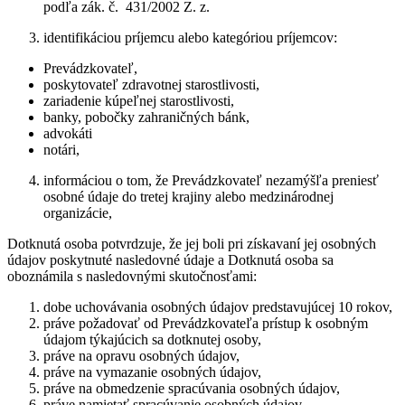
podľa zák. č. 431/2002 Z. z.
identifikáciou príjemcu alebo kategóriou príjemcov:
Prevádzkovateľ,
poskytovateľ zdravotnej starostlivosti,
zariadenie kúpeľnej starostlivosti,
banky, pobočky zahraničných bánk,
advokáti
notári,
informáciou o tom, že Prevádzkovateľ nezamýšľa preniesť
osobné údaje do tretej krajiny alebo medzinárodnej
organizácie,
Dotknutá osoba potvrdzuje, že jej boli pri získavaní jej osobných
údajov poskytnuté nasledovné údaje a Dotknutá osoba sa
oboznámila s nasledovnými skutočnosťami:
dobe uchovávania osobných údajov predstavujúcej 10 rokov,
práve požadovať od Prevádzkovateľa prístup k osobným
údajom týkajúcich sa dotknutej osoby,
práve na opravu osobných údajov,
práve na vymazanie osobných údajov,
práve na obmedzenie spracúvania osobných údajov,
práve namietať spracúvanie osobných údajov,