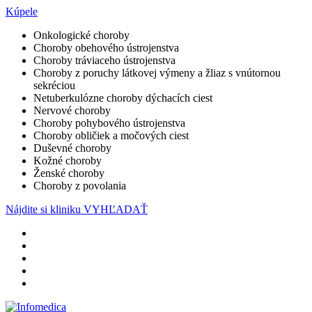
Kúpele
Onkologické choroby
Choroby obehového ústrojenstva
Choroby tráviaceho ústrojenstva
Choroby z poruchy látkovej výmeny a žliaz s vnútornou
sekréciou
Netuberkulózne choroby dýchacích ciest
Nervové choroby
Choroby pohybového ústrojenstva
Choroby obličiek a močových ciest
Duševné choroby
Kožné choroby
Ženské choroby
Choroby z povolania
Nájdite si kliniku
VYHĽADAŤ