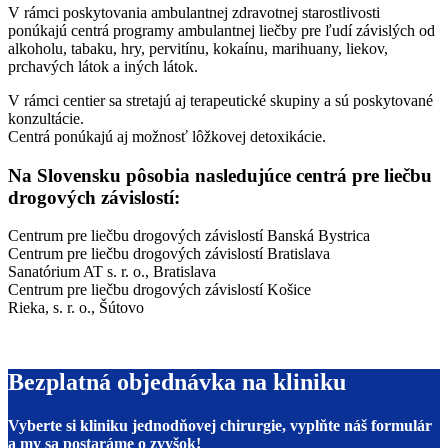
V rámci poskytovania ambulantnej zdravotnej starostlivosti
ponúkajú centrá programy ambulantnej liečby pre ľudí závislých od
alkoholu, tabaku, hry, pervitínu, kokaínu, marihuany, liekov,
prchavých látok a iných látok.
V rámci centier sa stretajú aj terapeutické skupiny a sú poskytované
konzultácie.
Centrá ponúkajú aj možnosť lôžkovej detoxikácie.
Na Slovensku pôsobia nasledujúce centrá pre liečbu
drogových závislostí:
Centrum pre liečbu drogových závislostí Banská Bystrica
Centrum pre liečbu drogových závislostí Bratislava
Sanatórium AT s. r. o., Bratislava
Centrum pre liečbu drogových závislostí Košice
Rieka, s. r. o., Šútovo
Bezplatná objednávka na kliniku
Vyberte si kliniku jednodňovej chirurgie, vyplňte náš formulár
a my sa postaráme o zvyšok!