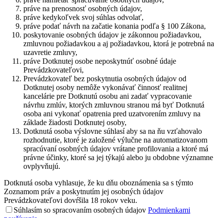
práve na prenosnosť osobných údajov,
práve kedykoľvek svoj súhlas odvolať,
práve podať návrh na začatie konania podľa § 100 Zákona,
poskytovanie osobných údajov je zákonnou požiadavkou,
zmluvnou požiadavkou a aj požiadavkou, ktorá je potrebná na
uzavretie zmluvy,
práve Dotknutej osobe neposkytnúť osobné údaje
Prevádzkovateľovi,
Prevádzkovateľ bez poskytnutia osobných údajov od
Dotknutej osoby nemôže vykonávať činnosť realitnej
kancelárie pre Dotknutú osobu ani zadať vypracovanie
návrhu zmlúv, ktorých zmluvnou stranou má byť Dotknutá
osoba ani vykonať opatrenia pred uzatvorením zmluvy na
základe žiadosti Dotknutej osoby,
Dotknutá osoba výslovne súhlasí aby sa na ňu vzťahovalo
rozhodnutie, ktoré je založené výlučne na automatizovanom
spracúvaní osobných údajov vrátane profilovania a ktoré má
právne účinky, ktoré sa jej týkajú alebo ju obdobne významne
ovplyvňujú.
Dotknutá osoba vyhlasuje, že ku dňu oboznámenia sa s týmto
Zoznamom práv a poskytnutím jej osobných údajov
Prevádzkovateľovi dovŕšila 18 rokov veku.
Súhlasím so spracovaním osobných údajov
Podmienkami