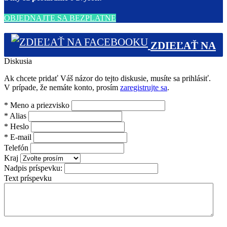
OBJEDNAJTE SA BEZPLATNE
ZDIEĽAŤ NA
Diskusia
FACEBOOKU (0)
Ak chcete pridať Váš názor do tejto diskusie, musíte sa prihlásiť.
V prípade, že nemáte konto, prosím
zaregistrujte sa
.
*
Meno a priezvisko
*
Alias
*
Heslo
*
E-mail
Telefón
Kraj
Nadpis príspevku:
Text príspevku