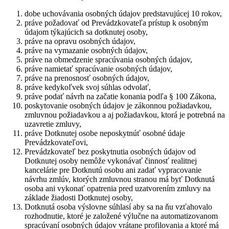
dobe uchovávania osobných údajov predstavujúcej 10 rokov,
práve požadovať od Prevádzkovateľa prístup k osobným
údajom týkajúcich sa dotknutej osoby,
práve na opravu osobných údajov,
práve na vymazanie osobných údajov,
práve na obmedzenie spracúvania osobných údajov,
práve namietať spracúvanie osobných údajov,
práve na prenosnosť osobných údajov,
práve kedykoľvek svoj súhlas odvolať,
práve podať návrh na začatie konania podľa § 100 Zákona,
poskytovanie osobných údajov je zákonnou požiadavkou,
zmluvnou požiadavkou a aj požiadavkou, ktorá je potrebná na
uzavretie zmluvy,
práve Dotknutej osobe neposkytnúť osobné údaje
Prevádzkovateľovi,
Prevádzkovateľ bez poskytnutia osobných údajov od
Dotknutej osoby nemôže vykonávať činnosť realitnej
kancelárie pre Dotknutú osobu ani zadať vypracovanie
návrhu zmlúv, ktorých zmluvnou stranou má byť Dotknutá
osoba ani vykonať opatrenia pred uzatvorením zmluvy na
základe žiadosti Dotknutej osoby,
Dotknutá osoba výslovne súhlasí aby sa na ňu vzťahovalo
rozhodnutie, ktoré je založené výlučne na automatizovanom
spracúvaní osobných údajov vrátane profilovania a ktoré má