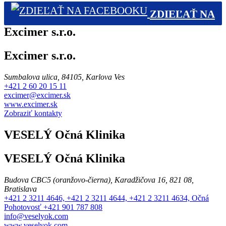
ZDIEĽAŤ NA
Excimer s.r.o.
FACEBOOKU (0)
Excimer s.r.o.
Sumbalova ulica, 84105, Karlova Ves
+421 2 60 20 15 11
excimer@excimer.sk
www.excimer.sk
Zobraziť kontakty
VESELÝ Očná Klinika
VESELÝ Očná Klinika
Budova CBC5 (oranžovo-čierna), Karadžičova 16, 821 08,
Bratislava
+421 2 3211 4646, +421 2 3211 4644, +421 2 3211 4634, Očná
Pohotovosť +421 901 787 808
info@veselyok.com
www.veselyok.com