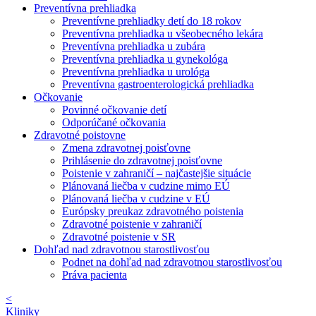
Preventívna prehliadka
Preventívne prehliadky detí do 18 rokov
Preventívna prehliadka u všeobecného lekára
Preventívna prehliadka u zubára
Preventívna prehliadka u gynekológa
Preventívna prehliadka u urológa
Preventívna gastroenterologická prehliadka
Očkovanie
Povinné očkovanie detí
Odporúčané očkovania
Zdravotné poistovne
Zmena zdravotnej poisťovne
Prihlásenie do zdravotnej poisťovne
Poistenie v zahraničí – najčastejšie situácie
Plánovaná liečba v cudzine mimo EÚ
Plánovaná liečba v cudzine v EÚ
Európsky preukaz zdravotného poistenia
Zdravotné poistenie v zahraničí
Zdravotné poistenie v SR
Dohľad nad zdravotnou starostlivosťou
Podnet na dohľad nad zdravotnou starostlivosťou
Práva pacienta
<
Kliniky