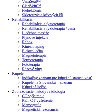
VenaSeal™
ClariVein™
Flebektómia
Sklerotizácia kŕčových žíl
Rehabilitácia
Rehabilitácia a fyzioterapia
Rehabilitácia a fyzioterapia / cena
Liečebné masáže
Plynové injekcie
Rebox
Kineziotaping
Elektroliečba
Magnetoterapia
Termoterapia
Fototerapia
Rázové vlny
Kúpele
Indikačný zoznam pre kúpeľnú starostlivosť
Kúpele na Slovensku – zoznam
Kúpeľná liečba
Zobrazovacie metódy / rádiológia
CT vyšetrenie
PET CT vyšetrenie
Mamografia
Magnetická rezonancia