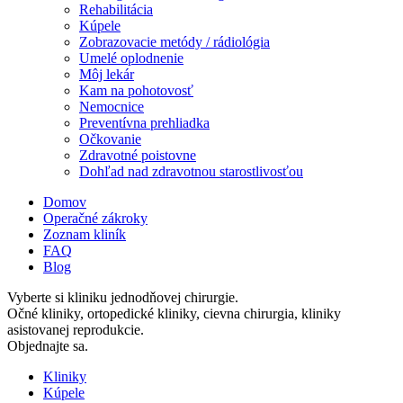
Rehabilitácia
Kúpele
Zobrazovacie metódy / rádiológia
Umelé oplodnenie
Môj lekár
Kam na pohotovosť
Nemocnice
Preventívna prehliadka
Očkovanie
Zdravotné poistovne
Dohľad nad zdravotnou starostlivosťou
Domov
Operačné zákroky
Zoznam kliník
FAQ
Blog
Vyberte si kliniku jednodňovej chirurgie.
Očné kliniky, ortopedické kliniky, cievna chirurgia, kliniky
asistovanej reprodukcie.
Objednajte sa.
Kliniky
Kúpele