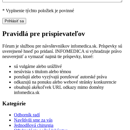
*
Vyplnenie týchto položiek je povinné
Pravidlá pre prispievateľov
Fórum je službou pre návsštevniíkov infomedica.sk. Príspevky sú
uverejnené hneď po pridaní. INFOMEDICA si vyhradzuje právo
neuverejniť a vymazať najmä tie príspevky, ktoré:
sú vulgárne alebo urážlivé
nesúvisia s titulom alebo témou
porušujú alebo vyzývajú porušovať autorské práva
odkazujú na ponuku alebo webové stránky konkurencie
obsahujú akékoľvek URL odkazy mimo domény
infomedica.sk
Kategórie
Odborník radí
Navštívili sme za vás
Jednodňová chirurgia