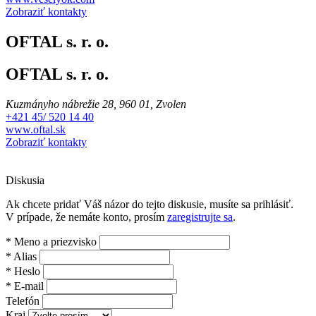
Zobraziť kontakty
OFTAL s. r. o.
OFTAL s. r. o.
Kuzmányho nábrežie 28, 960 01, Zvolen
+421 45/ 520 14 40
www.oftal.sk
Zobraziť kontakty
Diskusia
Ak chcete pridať Váš názor do tejto diskusie, musíte sa prihlásiť.
V prípade, že nemáte konto, prosím
zaregistrujte sa
.
*
Meno a priezvisko
*
Alias
*
Heslo
*
E-mail
Telefón
Kraj