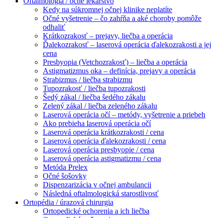
Oftalmológia / očné lekárstvo
Kedy na súkromnej očnej klinike neplatíte
Očné vyšetrenie – čo zahŕňa a aké choroby pomôže
odhaliť
Krátkozrakosť – prejavy, liečba a operácia
Ďalekozrakosť – laserová operácia ďalekozrakosti a jej
cena
Presbyopia (Vetchozrakosť) – liečba a operácia
Astigmatizmus oka – definícia, prejavy a operácia
Strabizmus / liečba strabizmu
Tupozrakosť / liečba tupozrakosti
Šedý zákal / liečba šedého zákalu
Zelený zákal / liečba zeleného zákalu
Laserová operácia očí – metódy, vyšetrenie a priebeh
Ako prebieha laserová operácia očí
Laserová operácia krátkozrakosti / cena
Laserová operácia ďalekozrakosti / cena
Laserová operácia presbyopie / cena
Laserová operácia astigmatizmu / cena
Metóda Prelex
Očné šošovky
Dispenzarizácia v očnej ambulancii
Následná oftalmologická starostlivosť
Ortopédia / úrazová chirurgia
Ortopedické ochorenia a ich liečba