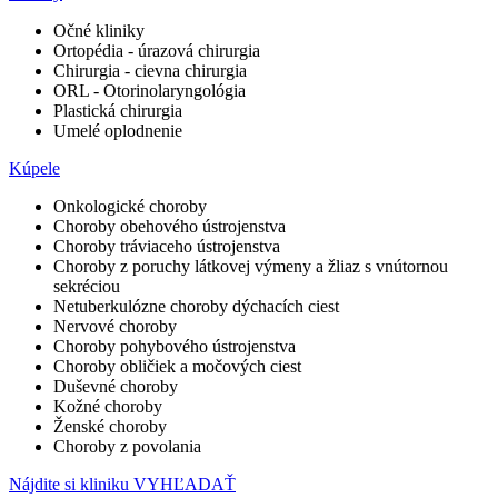
Očné kliniky
Ortopédia - úrazová chirurgia
Chirurgia - cievna chirurgia
ORL - Otorinolaryngológia
Plastická chirurgia
Umelé oplodnenie
Kúpele
Onkologické choroby
Choroby obehového ústrojenstva
Choroby tráviaceho ústrojenstva
Choroby z poruchy látkovej výmeny a žliaz s vnútornou
sekréciou
Netuberkulózne choroby dýchacích ciest
Nervové choroby
Choroby pohybového ústrojenstva
Choroby obličiek a močových ciest
Duševné choroby
Kožné choroby
Ženské choroby
Choroby z povolania
Nájdite si kliniku
VYHĽADAŤ