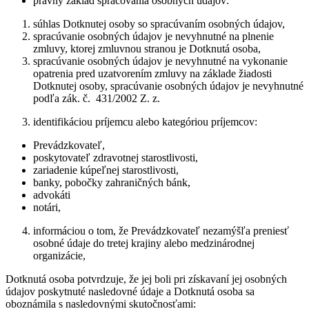
právny základ spracovania osobných údajov:
súhlas Dotknutej osoby so spracúvaním osobných údajov,
spracúvanie osobných údajov je nevyhnutné na plnenie
zmluvy, ktorej zmluvnou stranou je Dotknutá osoba,
spracúvanie osobných údajov je nevyhnutné na vykonanie
opatrenia pred uzatvorením zmluvy na základe žiadosti
Dotknutej osoby, spracúvanie osobných údajov je nevyhnutné
podľa zák. č. 431/2002 Z. z.
identifikáciou príjemcu alebo kategóriou príjemcov:
Prevádzkovateľ,
poskytovateľ zdravotnej starostlivosti,
zariadenie kúpeľnej starostlivosti,
banky, pobočky zahraničných bánk,
advokáti
notári,
informáciou o tom, že Prevádzkovateľ nezamýšľa preniesť
osobné údaje do tretej krajiny alebo medzinárodnej
organizácie,
Dotknutá osoba potvrdzuje, že jej boli pri získavaní jej osobných
údajov poskytnuté nasledovné údaje a Dotknutá osoba sa
oboznámila s nasledovnými skutočnosťami: