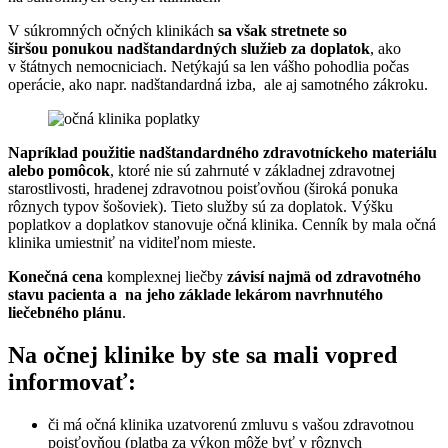
V súkromných očných klinikách
sa však stretnete so
širšou ponukou nadštandardných služieb za doplatok
, ako
v štátnych nemocniciach. Netýkajú sa len vášho pohodlia počas
operácie, ako napr. nadštandardná izba, ale aj samotného zákroku.
Napríklad použitie nadštandardného zdravotníckeho materiálu
alebo pomôcok
, ktoré nie sú zahrnuté v základnej zdravotnej
starostlivosti, hradenej zdravotnou poisťovňou (široká ponuka
rôznych typov šošoviek). Tieto služby sú za doplatok. Výšku
poplatkov a doplatkov stanovuje očná klinika. Cenník by mala očná
klinika umiestniť na viditeľnom mieste.
Konečná cena
komplexnej liečby
závisí najmä od zdravotného
stavu pacienta a na jeho základe lekárom navrhnutého
liečebného plánu
.
Na očnej klinike by ste sa mali vopred
informovať:
či má očná klinika uzatvorenú zmluvu s vašou zdravotnou
poisťovňou (platba za výkon môže byť v rôznych