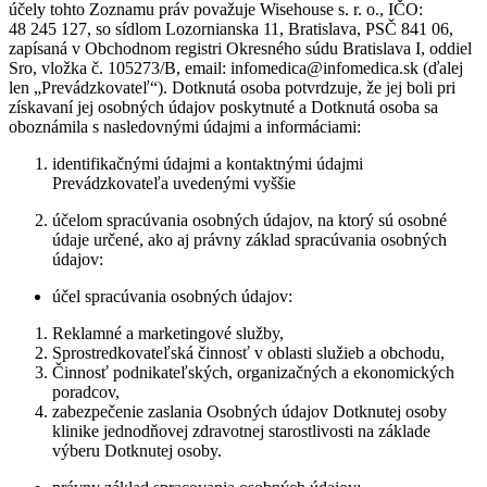
účely tohto Zoznamu práv považuje Wisehouse s. r. o., IČO:
48 245 127, so sídlom Lozornianska 11, Bratislava, PSČ 841 06,
zapísaná v Obchodnom registri Okresného súdu Bratislava I, oddiel
Sro, vložka č. 105273/B, email: infomedica@infomedica.sk (ďalej
len „Prevádzkovateľ“). Dotknutá osoba potvrdzuje, že jej boli pri
získavaní jej osobných údajov poskytnuté a Dotknutá osoba sa
oboznámila s nasledovnými údajmi a informáciami:
identifikačnými údajmi a kontaktnými údajmi
Prevádzkovateľa uvedenými vyššie
účelom spracúvania osobných údajov, na ktorý sú osobné
údaje určené, ako aj právny základ spracúvania osobných
údajov:
účel spracúvania osobných údajov:
Reklamné a marketingové služby,
Sprostredkovateľská činnosť v oblasti služieb a obchodu,
Činnosť podnikateľských, organizačných a ekonomických
poradcov,
zabezpečenie zaslania Osobných údajov Dotknutej osoby
klinike jednodňovej zdravotnej starostlivosti na základe
výberu Dotknutej osoby.