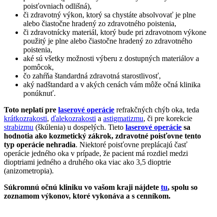
poisťovniach odlišná),
či zdravotný výkon, ktorý sa chystáte absolvovať je plne
alebo čiastočne hradený zo zdravotného poistenia,
či zdravotnícky materiál, ktorý bude pri zdravotnom výkone
použitý je plne alebo čiastočne hradený zo zdravotného
poistenia,
aké sú všetky možnosti výberu z dostupných materiálov a
pomôcok,
čo zahŕňa štandardná zdravotná starostlivosť,
aký nadštandard a v akých cenách vám môže očná klinika
ponúknuť.
Toto neplatí pre
laserové operácie
refrakčných chýb oka, teda
krátkozrakosti
,
ďalekozrakosti
a
astigmatizmu
, či pre korekcie
strabizmu
(škúlenia) u dospelých. Tieto
laserové operácie
sa
hodnotia ako kozmetický zákrok, zdravotné poisťovne tento
typ operácie nehradia
. Niektoré poisťovne preplácajú časť
operácie jedného oka v prípade, že pacient má rozdiel medzi
dioptriami jedného a druhého oka viac ako 3,5 dioptrie
(anizometropia).
Súkromnú očnú kliniku vo vašom kraji nájdete
tu
, spolu so
zoznamom výkonov, ktoré vykonáva a s cenníkom.