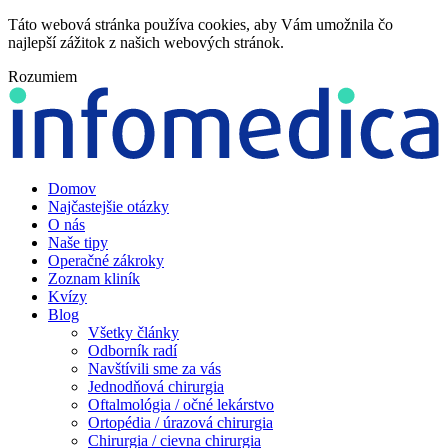
Táto webová stránka používa cookies, aby Vám umožnila čo
najlepší zážitok z našich webových stránok.
Rozumiem
Domov
Najčastejšie otázky
O nás
Naše tipy
Operačné zákroky
Zoznam kliník
Kvízy
Blog
Všetky články
Odborník radí
Navštívili sme za vás
Jednodňová chirurgia
Oftalmológia / očné lekárstvo
Ortopédia / úrazová chirurgia
Chirurgia / cievna chirurgia