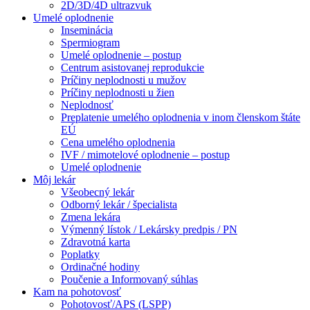
2D/3D/4D ultrazvuk
Umelé oplodnenie
Inseminácia
Spermiogram
Umelé oplodnenie – postup
Centrum asistovanej reprodukcie
Príčiny neplodnosti u mužov
Príčiny neplodnosti u žien
Neplodnosť
Preplatenie umelého oplodnenia v inom členskom štáte
EÚ
Cena umelého oplodnenia
IVF / mimotelové oplodnenie – postup
Umelé oplodnenie
Môj lekár
Všeobecný lekár
Odborný lekár / špecialista
Zmena lekára
Výmenný lístok / Lekársky predpis / PN
Zdravotná karta
Poplatky
Ordinačné hodiny
Poučenie a Informovaný súhlas
Kam na pohotovosť
Pohotovosť/APS (LSPP)