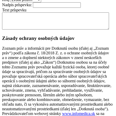
Nadpis príspevku:
Text príspevku
Zásady ochrany osobných údajov
Zoznam práv a informácii pre Dotknutú osobu (ďalej aj „Zoznam
práv“) podľa zákona č. 18/2018 Z. z. o ochrane osobných údajov
a o zmene a doplnení niektorých zákonov v znení neskorších
predpisov (ďalej aj ako „Zákon“) Dotknutou osobou sa na účely
tohto Zoznamu práv považuje každá fyzická osoba, ktorej osobné
údaje sa spracúvajú, pričom za spracúvanie osobných údajov sa
považuje spracovateľská operácia alebo súbor spracovateľských
operácií s osobnými údajmi alebo so súbormi osobných údajov,
najmä získavanie, zaznamenávanie, usporadúvanie, štruktúrovanie,
uchovávanie, zmena, vyhľadávanie, prehliadanie, využívanie,
poskytovanie prenosom, šírením alebo iným spôsobom,
preskupovanie alebo kombinovanie, obmedzenie, vymazanie, bez
ohľadu nato, či sa vykonáva automatizovanými prostriedkami alebo
neautomatizovanými prostriedkami (ďalej len „Dotknutá osoba“).
Prevádzkovateľom webovej stránky
www.infomedica.sk
sa na