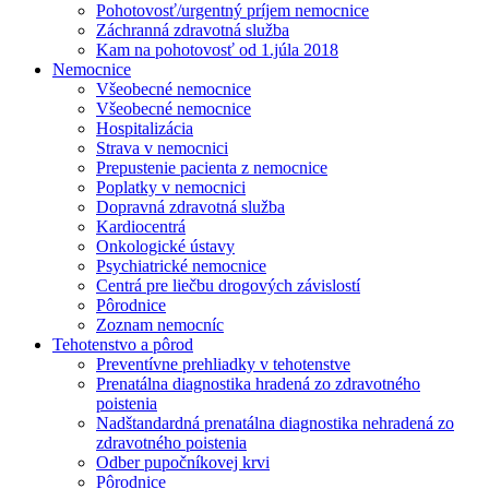
Pohotovosť/urgentný príjem nemocnice
Záchranná zdravotná služba
Kam na pohotovosť od 1.júla 2018
Nemocnice
Všeobecné nemocnice
Všeobecné nemocnice
Hospitalizácia
Strava v nemocnici
Prepustenie pacienta z nemocnice
Poplatky v nemocnici
Dopravná zdravotná služba
Kardiocentrá
Onkologické ústavy
Psychiatrické nemocnice
Centrá pre liečbu drogových závislostí
Pôrodnice
Zoznam nemocníc
Tehotenstvo a pôrod
Preventívne prehliadky v tehotenstve
Prenatálna diagnostika hradená zo zdravotného
poistenia
Nadštandardná prenatálna diagnostika nehradená zo
zdravotného poistenia
Odber pupočníkovej krvi
Pôrodnice