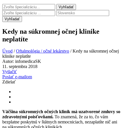
Vyhľadať
Kedy na súkromnej očnej klinike
neplatíte
Úvod
/
Oftalmológia / očné lekárstvo
/
Kedy na súkromnej očnej
klinike neplatíte
Autor:
infomedicaSK
11. septembra 2018
Vytlačiť
Poslať e-mailom
Zdielať
Väčšina súkromných očných kliník má uzatvorené zmluvy so
zdravotnými poisťovňami.
To znamená, že za to, čo vám
bezplatne poskytnú v štátnych nemocniciach, nezaplatíte nič ani
na súkromných očných klinikách.