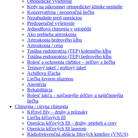
Ortopedické vyšetrenie
Kedy na súkromnej ortopedickej klinike neplatíte
Konzervatívna / neoperačná liečba
Nezabudnite pred operáciou
Predoperačné vyšetrenie
Jednodňová chirurgia v ortopédii
Ako prebieha artroskopia
Artroskopia bedrového kĺbu
Artroskopia / cena
Totálna endoprotéza (TEP) kolenného kĺbu
Totálna endoprotéza (TEP) bedrového kĺbu
Bolesť a ochorenia chrbtice – príčiny a liečba
Tenisový lakeť / golfový lakeť
Achillova šľacha
Liečba krvnou plazmou
Anestézia
Rehabilitácia
Bolesť lakťa – najčastejšie príčiny a najúčinnejšia
liečba
Chirurgia / cievna chirurgia
Kŕčové žily – druhy a príznaky
Liečba kŕčových žíl
Operácia kŕčových žíl – druhy, priebeh a ceny
Operácia kŕčových žíl laserom
Rádiofrekvenčná ablácia žilových kmeňov (VNUS)