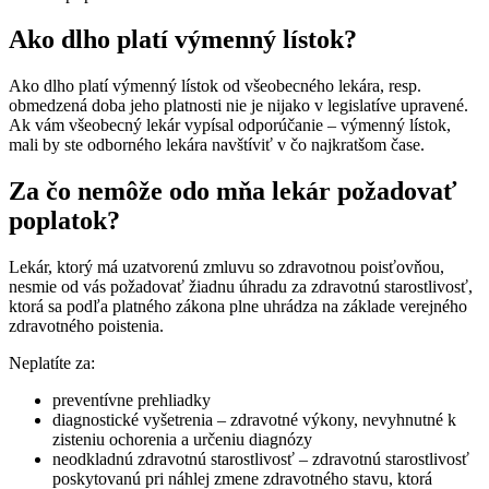
Ako dlho platí výmenný lístok?
Ako dlho platí výmenný lístok od všeobecného lekára, resp.
obmedzená doba jeho platnosti nie je nijako v legislatíve upravené.
Ak vám všeobecný lekár vypísal odporúčanie – výmenný lístok,
mali by ste odborného lekára navštíviť v čo najkratšom čase.
Za čo nemôže odo mňa lekár požadovať
poplatok?
Lekár, ktorý má uzatvorenú zmluvu so zdravotnou poisťovňou,
nesmie od vás požadovať žiadnu úhradu za zdravotnú starostlivosť,
ktorá sa podľa platného zákona plne uhrádza na základe verejného
zdravotného poistenia.
Neplatíte za:
preventívne prehliadky
diagnostické vyšetrenia – zdravotné výkony, nevyhnutné k
zisteniu ochorenia a určeniu diagnózy
neodkladnú zdravotnú starostlivosť – zdravotnú starostlivosť
poskytovanú pri náhlej zmene zdravotného stavu, ktorá