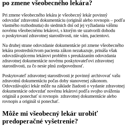
po zmene všeobecného lekára?
Pri zmene všeobecného lekára je všeobecný lekár povinný
odovzdať zdravotnú dokumentáciu (originál alebo rovnopis – podľa
vlastného rozhodnutia) do siedmich dní od jej vyžiadania vášmu
novému všeobecnému lekárovi, s ktorým ste uzatvorili dohodu
o poskytovaní zdravotnej starostlivosti, nie vám, pacientovi.
Na druhej strane odovzdanie dokumentácie pri zmene všeobecného
lekára prostredníctvom pacienta zákon nezakazuje, prináša však
odovzdávajúcemu lekárovi problém s preukázaním odovzdania
zdravotnej dokumentácie novému poskytovateľovi zdravotnej
starostlivosti, za čo nesie plnú zodpovednosť.
Poskytovateľ zdravotnej starostlivosti je povinný archivovať vašu
zdravotnú dokumentáciu počas doby stanovenej zákonom.
Odovzdávajúci lekár môže na základe žiadosti o vydanie zdravotnej
dokumentácie odovzdať novému lekárovi podľa svojho uváženia
originál a ponechať si rovnopis zdravotnej dokumentácie alebo
rovnopis a originál si ponechať.
Môže mi všeobecný lekár urobiť
predoperačné vyšetrenie?