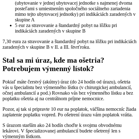
(ubytovanie v jednej ubytovacej jednotke s najmenej dvoma
posteľami s umiestnením spoločného sociálneho zariadenia
mimo tejto ubytovacej jednotky) pri indikáciách zaradených v
skupine A
5 eur za stravovanie a štandardný pobyt na lôžku pri
indikáciách zaradených v skupine B
7,30 eura za stravovanie a štandardný pobyt na lôžku pri indikáciách
zaradených v skupine B v II. a III. štvrťroku.
Stal sa mi úraz, kde ma ošetria?
Potrebujem výmenný lístok?
Pokiaľ máte čerstvý (akútny) úraz (do 24 hodín od úrazu), ošetria
vás u špecialistu bez výmenného lístku (v chirurgickej ambulancií,
očnej ambulancií a pod.) Rovnako vás bez výmenného lístku a bez
poplatku ošetria aj na centrálnom príjme nemocnice.
Pozor, aj tak si pripravte 10 eur na poplatok, väčšina nemocníc žiada
zaplatenie poplatku vopred. Po ošetrení úrazu vám poplatok vrátia.
S úrazom starším ako 24 hodín choďte k svojmu obvodnému
lekárovi. V špecializovanej ambulancií budete ošetrený len s
výmenným lístkom.