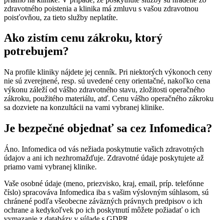
zdravotného poistenia a klinika má zmluvu s vašou zdravotnou
poisťovňou, za tieto služby neplatíte.
Ako zistím cenu zákroku, ktorý
potrebujem?
Na profile kliniky nájdete jej cenník. Pri niektorých výkonoch ceny
nie sú zverejnené, resp. sú uvedené ceny orientačné, nakoľko cena
výkonu záleží od vášho zdravotného stavu, zložitosti operačného
zákroku, použitého materiálu, atď. Cenu vášho operačného zákroku
sa dozviete na konzultácii na vami vybranej klinike.
Je bezpečné objednať sa cez Infomedica?
Áno. Infomedica od vás nežiada poskytnutie vašich zdravotných
údajov a ani ich nezhromažďuje. Zdravotné údaje poskytujete až
priamo vami vybranej klinike.
Vaše osobné údaje (meno, priezvisko, kraj, email, príp. telefónne
číslo) spracováva Infomedica iba s vašim výslovným súhlasom, sú
chránené podľa všeobecne záväzných právnych predpisov o ich
ochrane a kedykoľvek po ich poskytnutí môžete požiadať o ich
vymazanie z databázy v súlade s GDPR.