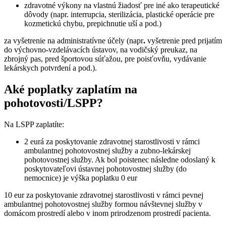
zdravotné výkony na vlastnú žiadosť pre iné ako terapeutické
dôvody (napr. interrupcia, sterilizácia, plastické operácie pre
kozmetickú chybu, prepichnutie uší a pod.)
za vyšetrenie na administratívne účely (napr
.
vyšetrenie pred prijatím
do výchovno-vzdelávacích ústavov, na vodičský preukaz, na
zbrojný pas, pred športovou súťažou, pre poisťovňu, vydávanie
lekárskych potvrdení a pod.).
Aké poplatky zaplatím na
pohotovosti/LSPP?
Na LSPP zaplatíte:
2 eurá za poskytovanie zdravotnej starostlivosti v rámci
ambulantnej pohotovostnej služby a zubno-lekárskej
pohotovostnej služby. Ak bol poistenec následne odoslaný k
poskytovateľovi ústavnej pohotovostnej služby (do
nemocnice) je výška poplatku 0 eur
10 eur za poskytovanie zdravotnej starostlivosti v rámci pevnej
ambulantnej pohotovostnej služby formou návštevnej služby v
domácom prostredí alebo v inom prirodzenom prostredí pacienta.