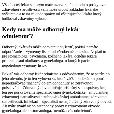
Všeobecný lekár s ktorým máte uzatvorenú dohodu o poskytovaní
zdravotnej starostlivosti vám môže urobiť základné lekárske
vyšetrenie a to na základe správy od ošetrujúceho lekára ktorý
indikoval zdravotný výkon.
Kedy ma môže odborný lekár
odmietnuť?
Odborný lekár vás môže odmietnuť vyšetriť, pokiaľ nemáte
odporúčanie – výmenný lístok od všeobecného lekára. Neplatí to
pre stomatológa, psychiatra, kožného lekára, očného lekára
pri predpísaní okuliarov a gynekológa, u ktorých pacient
nepotrebuje výmenný lístok.
Pokiaľ vás odborný lekár odmietne s odôvodnením, že nepatríte do
jeho obvodu, je to len výhovorka, ktorá väčšinou lekárom pomáha
neprekračovať finančný objem dohodnutý so zdravotnou
poisťovňou. Zdravotný obvod určuje príslušný samosprávny kraj
len pre poskytovanie špecializovanej gynekologickej ambulantnej
zdravotnej starostlivosti a zubno-lekárskej ambulantnej zdravotnej
starostlivosti. Iní lekári – špecialisti nemajú určený zdravotný obvod.
Ak máte trvalý alebo prechodný pobyt v zdravotnom obvode
gynekológa alebo stomatológa, nemôžu vás odmietnuť.