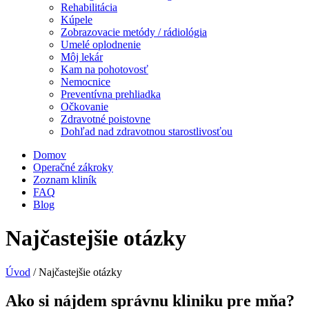
Rehabilitácia
Kúpele
Zobrazovacie metódy / rádiológia
Umelé oplodnenie
Môj lekár
Kam na pohotovosť
Nemocnice
Preventívna prehliadka
Očkovanie
Zdravotné poistovne
Dohľad nad zdravotnou starostlivosťou
Domov
Operačné zákroky
Zoznam kliník
FAQ
Blog
Najčastejšie otázky
Úvod
/
Najčastejšie otázky
Ako si nájdem správnu kliniku pre mňa?