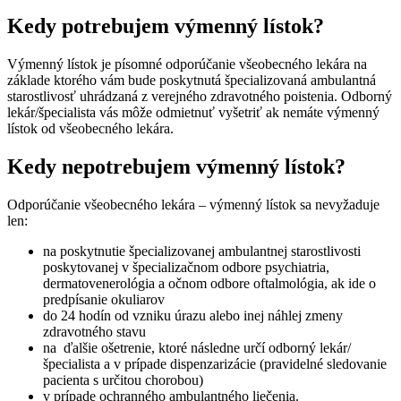
Kedy potrebujem výmenný lístok?
Výmenný lístok je písomné odporúčanie všeobecného lekára na
základe ktorého vám bude poskytnutá špecializovaná ambulantná
starostlivosť uhrádzaná z verejného zdravotného poistenia. Odborný
lekár/špecialista vás môže odmietnuť vyšetriť ak nemáte výmenný
lístok od všeobecného lekára.
Kedy nepotrebujem výmenný lístok?
Odporúčanie všeobecného lekára – výmenný lístok sa nevyžaduje
len:
na poskytnutie špecializovanej ambulantnej starostlivosti
poskytovanej v špecializačnom odbore psychiatria,
dermatovenerológia a očnom odbore oftalmológia, ak ide o
predpísanie okuliarov
do 24 hodín od vzniku úrazu alebo inej náhlej zmeny
zdravotného stavu
na ďalšie ošetrenie, ktoré následne určí odborný lekár/
špecialista a v prípade dispenzarizácie (pravidelné sledovanie
pacienta s určitou chorobou)
v prípade ochranného ambulantného liečenia.