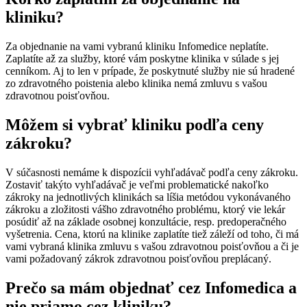
kliniku?
Za objednanie na vami vybranú kliniku Infomedice neplatíte.
Zaplatíte až za služby, ktoré vám poskytne klinika v súlade s jej
cenníkom. Aj to len v prípade, že poskytnuté služby nie sú hradené
zo zdravotného poistenia alebo klinika nemá zmluvu s vašou
zdravotnou poisťovňou.
Môžem si vybrať kliniku podľa ceny
zákroku?
V súčasnosti nemáme k dispozícii vyhľadávač podľa ceny zákroku.
Zostaviť takýto vyhľadávač je veľmi problematické nakoľko
zákroky na jednotlivých klinikách sa líšia metódou vykonávaného
zákroku a zložitosti vášho zdravotného problému, ktorý vie lekár
posúdiť až na základe osobnej konzultácie, resp. predoperačného
vyšetrenia. Cena, ktorú na klinike zaplatíte tiež záleží od toho, či má
vami vybraná klinika zmluvu s vašou zdravotnou poisťovňou a či je
vami požadovaný zákrok zdravotnou poisťovňou preplácaný.
Prečo sa mám objednať cez Infomedica a
nie priamo cez kliniku?