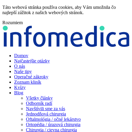
Táto webová stránka používa cookies, aby Vám umožnila čo
najlepší zážitok z našich webových stránok.
Rozumiem
Domov
Najčastejšie otázky
O nás
Naše tipy
Operačné zákroky
Zoznam kliník
Kvízy
Blog
Všetky články
Odborník radí
Navštívili sme za vás
Jednodňová chirurgia
Oftalmológia / očné lekárstvo
Ortopédia / úrazová chirurgia
Chirurgia / cievna chirurgia