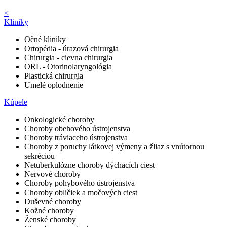
<
Kliniky
Očné kliniky
Ortopédia - úrazová chirurgia
Chirurgia - cievna chirurgia
ORL - Otorinolaryngológia
Plastická chirurgia
Umelé oplodnenie
Kúpele
Onkologické choroby
Choroby obehového ústrojenstva
Choroby tráviaceho ústrojenstva
Choroby z poruchy látkovej výmeny a žliaz s vnútornou
sekréciou
Netuberkulózne choroby dýchacích ciest
Nervové choroby
Choroby pohybového ústrojenstva
Choroby obličiek a močových ciest
Duševné choroby
Kožné choroby
Ženské choroby