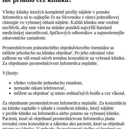
Všetky kliniky ktorých kompletné profily nájdete v ponuke
Infomedica sú to najlepšie čo na Slovensku v rámci jednodňovej
chirurgie vo vybranej oblasti nájdete. Každú kliniku sme osobne
navštívili, aby sme vám na stránke ponúkli najvyšší štandard
medicínskej starostlivosti, špičkových odborníkov a najmodernejšie
zdravotnícke zariadenie.
Prostredníctvom jednoduchého objednávkového formulára sa
môžete jehoducho na kliniku objednať. Po jeho odoslaní vám
zašleme na váš email návrh termínu konzultácie na vybranú kliniku.
Za objednanie prostredníctvom Infomedica neplatíte.
Výhody:
všetko vybavíte jednoducho emailom,
nemusíte nikam telefonovať,
môžete sa objednať aj mimo ordinačných hodín a cez víkend.
Za objednanie prostredníctvom Infomedica neplatíte. Za konzultáciu
na klinike zaplatíte v súlade s cenníkom kliniky, ktorý nájdete
v profile klinike na Infomedica alebo priamo na vybranej klinike.
Pacienti, ktorí sú objednaní prostredníctvom Infomedica platia
rovnakú cenu konzultácie a zákroku ako pacienti, ktorí sa objednali
priamo na klinike. V prípade, že poskytnuté služby sú hradené zo