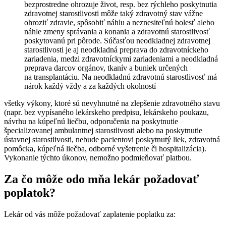
bezprostredne ohrozuje život, resp. bez rýchleho poskytnutia
zdravotnej starostlivosti môže taký zdravotný stav vážne
ohroziť zdravie, spôsobiť náhlu a neznesiteľnú bolesť alebo
náhle zmeny správania a konania a zdravotnú starostlivosť
poskytovanú pri pôrode. Súčasťou neodkladnej zdravotnej
starostlivosti je aj neodkladná preprava do zdravotníckeho
zariadenia, medzi zdravotníckymi zariadeniami a neodkladná
preprava darcov orgánov, tkanív a buniek určených
na transplantáciu. Na neodkladnú zdravotnú starostlivosť má
nárok každý vždy a za každých okolností
všetky výkony, ktoré sú nevyhnutné na zlepšenie zdravotného stavu
(napr. bez vypísaného lekárskeho predpisu, lekárskeho poukazu,
návrhu na kúpeľnú liečbu, odporučenia na poskytnutie
špecializovanej ambulantnej starostlivosti alebo na poskytnutie
ústavnej starostlivosti, nebude pacientovi poskytnutý liek, zdravotná
pomôcka, kúpeľná liečba, odborné vyšetrenie či hospitalizácia).
Vykonanie týchto úkonov, nemožno podmieňovať platbou.
Za čo môže odo mňa lekár požadovať
poplatok?
Lekár od vás môže požadovať zaplatenie poplatku za: