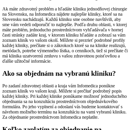
Ak máte zdravotný problém a hľadáte kliniku jednodňovej chirurgie
na Slovensku, na Infomedica nájdete najlepšie kliniky, ktoré sa na
Slovensku nachádzajú. Každú kliniku sme osobne navštívili, aby
sme vám vedeli odporučiť to najlepšie. Podľa druhu oblasti, v ktorej
máte problém, jednoducho prostredníctvom vyhľadávača v hornej
časti stránky zadáte kraj, v ktorom kliniku hľadáte a zobrazí sa vám
zoznam kliník vo vašom okolí. Môžete si prezrieť podrobné profily
každej kliniky, prečítate si o zákrokoch ktoré sa na klinike realizujú,
metódach, potrebe výmenného lístka, o cenníkoch, tiež si prečítate či
má klinika uzatvorenú zmluvu s vašou zdravotnou poisťovňou a
ďalšie užitočné informácie.
Ako sa objednám na vybranú kliniku?
Po zadaní zdravotnej oblasti a kraja vám Infomedica ponúkne
zoznam kliník vo vašom kraji. Môžete si prečítať podrobný popis
každej kliniky. Pri každej klinike ponúkame možnosť jednoduchého
objednania sa na konzultáciu prostredníctvom objednávkového
formulára. Po jeho vyplnení a odoslaní vás budeme kontaktovať s
návrhom možného termínu na konzultáciu na vami vybranú kliniku.
Za objednanie prostredníctvom Infomedica neplatíte.
Koľko zaplatím za objednanie na