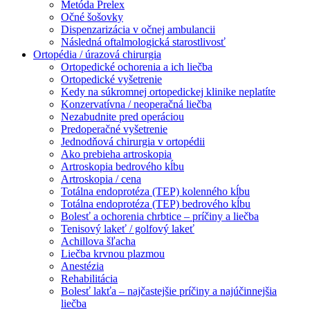
Metóda Prelex
Očné šošovky
Dispenzarizácia v očnej ambulancii
Následná oftalmologická starostlivosť
Ortopédia / úrazová chirurgia
Ortopedické ochorenia a ich liečba
Ortopedické vyšetrenie
Kedy na súkromnej ortopedickej klinike neplatíte
Konzervatívna / neoperačná liečba
Nezabudnite pred operáciou
Predoperačné vyšetrenie
Jednodňová chirurgia v ortopédii
Ako prebieha artroskopia
Artroskopia bedrového kĺbu
Artroskopia / cena
Totálna endoprotéza (TEP) kolenného kĺbu
Totálna endoprotéza (TEP) bedrového kĺbu
Bolesť a ochorenia chrbtice – príčiny a liečba
Tenisový lakeť / golfový lakeť
Achillova šľacha
Liečba krvnou plazmou
Anestézia
Rehabilitácia
Bolesť lakťa – najčastejšie príčiny a najúčinnejšia
liečba