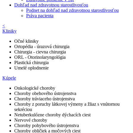
Dohľad nad zdravotnou starostlivosťou
Podnet na dohľad nad zdravotnou starostlivosťou
Práva pacienta
<
Kliniky
Očné kliniky
Ortopédia - úrazová chirurgia
Chirurgia - cievna chirurgia
ORL - Otorinolaryngológia
Plastická chirurgia
Umelé oplodnenie
Kúpele
Onkologické choroby
Choroby obehového ústrojenstva
Choroby tráviaceho ústrojenstva
Choroby z poruchy látkovej výmeny a žliaz s vnútornou
sekréciou
Netuberkulózne choroby dýchacích ciest
Nervové choroby
Choroby pohybového ústrojenstva
Choroby obličiek a močových ciest