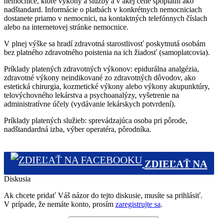
nemocnice, ktoré výkony a služby a v akej cene spoplatní ako
nadštandard. Informácie o platbách v konkrétnych nemocniciach
dostanete priamo v nemocnici, na kontaktných telefónnych číslach
alebo na internetovej stránke nemocnice.
V plnej výške sa hradí zdravotná starostlivosť poskytnutá osobám
bez platného zdravotného poistenia na ich žiadosť (samoplatcovia).
Príklady platených zdravotných výkonov: epidurálna analgézia,
zdravotné výkony neindikované zo zdravotných dôvodov, ako
estetická chirurgia, kozmetické výkony alebo výkony akupunktúry,
telovýchovného lekárstva a psychoanalýzy, vyšetrenie na
administratívne účely (vydávanie lekárskych potvrdení).
Príklady platených služieb: sprevádzajúca osoba pri pôrode,
nadštandardná izba, výber operatéra, pôrodníka.
ZDIEĽAŤ NA
Diskusia
FACEBOOKU (0)
Ak chcete pridať Váš názor do tejto diskusie, musíte sa prihlásiť.
V prípade, že nemáte konto, prosím
zaregistrujte sa
.