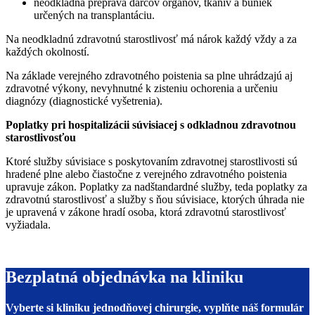
neodkladná preprava darcov orgánov, tkanív a buniek
určených na transplantáciu.
Na neodkladnú zdravotnú starostlivosť má nárok každý vždy a za
každých okolností.
Na základe verejného zdravotného poistenia sa plne uhrádzajú aj
zdravotné výkony, nevyhnutné k zisteniu ochorenia a určeniu
diagnózy (diagnostické vyšetrenia).
Poplatky pri hospitalizácii súvisiacej s odkladnou zdravotnou
starostlivosťou
Ktoré služby súvisiace s poskytovaním zdravotnej starostlivosti sú
hradené plne alebo čiastočne z verejného zdravotného poistenia
upravuje zákon. Poplatky za nadštandardné služby, teda poplatky za
zdravotnú starostlivosť a služby s ňou súvisiace, ktorých úhrada nie
je upravená v zákone hradí osoba, ktorá zdravotnú starostlivosť
vyžiadala.
Bezplatná objednávka na kliniku
Vyberte si kliniku jednodňovej chirurgie, vyplňte náš formulár