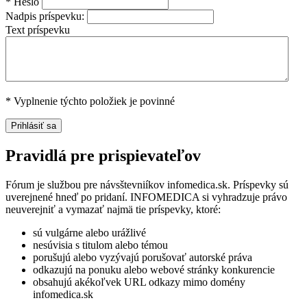
*
Heslo
Nadpis príspevku:
Text príspevku
*
Vyplnenie týchto položiek je povinné
Pravidlá pre prispievateľov
Fórum je službou pre návsštevniíkov infomedica.sk. Príspevky sú
uverejnené hneď po pridaní. INFOMEDICA si vyhradzuje právo
neuverejniť a vymazať najmä tie príspevky, ktoré:
sú vulgárne alebo urážlivé
nesúvisia s titulom alebo témou
porušujú alebo vyzývajú porušovať autorské práva
odkazujú na ponuku alebo webové stránky konkurencie
obsahujú akékoľvek URL odkazy mimo domény
infomedica.sk