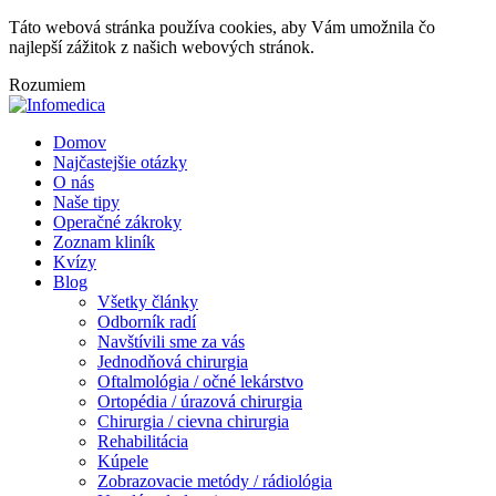
Táto webová stránka používa cookies, aby Vám umožnila čo
najlepší zážitok z našich webových stránok.
Rozumiem
Domov
Najčastejšie otázky
O nás
Naše tipy
Operačné zákroky
Zoznam kliník
Kvízy
Blog
Všetky články
Odborník radí
Navštívili sme za vás
Jednodňová chirurgia
Oftalmológia / očné lekárstvo
Ortopédia / úrazová chirurgia
Chirurgia / cievna chirurgia
Rehabilitácia
Kúpele
Zobrazovacie metódy / rádiológia