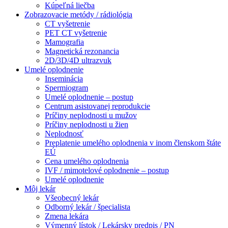
Kúpeľná liečba
Zobrazovacie metódy / rádiológia
CT vyšetrenie
PET CT vyšetrenie
Mamografia
Magnetická rezonancia
2D/3D/4D ultrazvuk
Umelé oplodnenie
Inseminácia
Spermiogram
Umelé oplodnenie – postup
Centrum asistovanej reprodukcie
Príčiny neplodnosti u mužov
Príčiny neplodnosti u žien
Neplodnosť
Preplatenie umelého oplodnenia v inom členskom štáte
EÚ
Cena umelého oplodnenia
IVF / mimotelové oplodnenie – postup
Umelé oplodnenie
Môj lekár
Všeobecný lekár
Odborný lekár / špecialista
Zmena lekára
Výmenný lístok / Lekársky predpis / PN