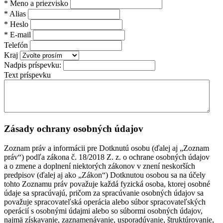
*
Meno a priezvisko
*
Alias
*
Heslo
*
E-mail
Telefón
Kraj
Nadpis príspevku:
Text príspevku
Zásady ochrany osobných údajov
Zoznam práv a informácii pre Dotknutú osobu (ďalej aj „Zoznam
práv“) podľa zákona č. 18/2018 Z. z. o ochrane osobných údajov
a o zmene a doplnení niektorých zákonov v znení neskorších
predpisov (ďalej aj ako „Zákon“) Dotknutou osobou sa na účely
tohto Zoznamu práv považuje každá fyzická osoba, ktorej osobné
údaje sa spracúvajú, pričom za spracúvanie osobných údajov sa
považuje spracovateľská operácia alebo súbor spracovateľských
operácií s osobnými údajmi alebo so súbormi osobných údajov,
najmä získavanie, zaznamenávanie, usporadúvanie, štruktúrovanie,