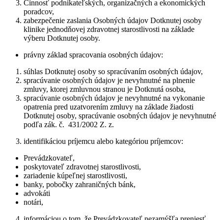
Činnosť podnikateľských, organizačných a ekonomických
poradcov,
zabezpečenie zaslania Osobných údajov Dotknutej osoby
klinike jednodňovej zdravotnej starostlivosti na základe
výberu Dotknutej osoby.
právny základ spracovania osobných údajov:
súhlas Dotknutej osoby so spracúvaním osobných údajov,
spracúvanie osobných údajov je nevyhnutné na plnenie
zmluvy, ktorej zmluvnou stranou je Dotknutá osoba,
spracúvanie osobných údajov je nevyhnutné na vykonanie
opatrenia pred uzatvorením zmluvy na základe žiadosti
Dotknutej osoby, spracúvanie osobných údajov je nevyhnutné
podľa zák. č. 431/2002 Z. z.
identifikáciou príjemcu alebo kategóriou príjemcov:
Prevádzkovateľ,
poskytovateľ zdravotnej starostlivosti,
zariadenie kúpeľnej starostlivosti,
banky, pobočky zahraničných bánk,
advokáti
notári,
informáciou o tom, že Prevádzkovateľ nezamýšľa preniesť