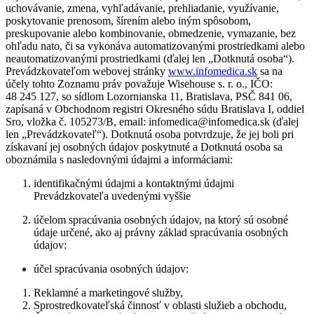
uchovávanie, zmena, vyhľadávanie, prehliadanie, využívanie,
poskytovanie prenosom, šírením alebo iným spôsobom,
preskupovanie alebo kombinovanie, obmedzenie, vymazanie, bez
ohľadu nato, či sa vykonáva automatizovanými prostriedkami alebo
neautomatizovanými prostriedkami (ďalej len „Dotknutá osoba“).
Prevádzkovateľom webovej stránky
www.infomedica.sk
sa na
účely tohto Zoznamu práv považuje Wisehouse s. r. o., IČO:
48 245 127, so sídlom Lozornianska 11, Bratislava, PSČ 841 06,
zapísaná v Obchodnom registri Okresného súdu Bratislava I, oddiel
Sro, vložka č. 105273/B, email: infomedica@infomedica.sk (ďalej
len „Prevádzkovateľ“). Dotknutá osoba potvrdzuje, že jej boli pri
získavaní jej osobných údajov poskytnuté a Dotknutá osoba sa
oboznámila s nasledovnými údajmi a informáciami:
identifikačnými údajmi a kontaktnými údajmi
Prevádzkovateľa uvedenými vyššie
účelom spracúvania osobných údajov, na ktorý sú osobné
údaje určené, ako aj právny základ spracúvania osobných
údajov:
účel spracúvania osobných údajov:
Reklamné a marketingové služby,
Sprostredkovateľská činnosť v oblasti služieb a obchodu,