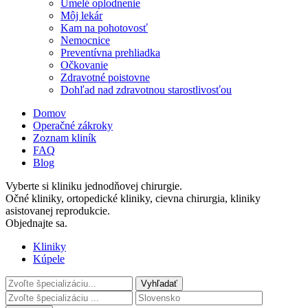
Umelé oplodnenie
Môj lekár
Kam na pohotovosť
Nemocnice
Preventívna prehliadka
Očkovanie
Zdravotné poistovne
Dohľad nad zdravotnou starostlivosťou
Domov
Operačné zákroky
Zoznam kliník
FAQ
Blog
Vyberte si kliniku jednodňovej chirurgie.
Očné kliniky, ortopedické kliniky, cievna chirurgia, kliniky
asistovanej reprodukcie.
Objednajte sa.
Kliniky
Kúpele