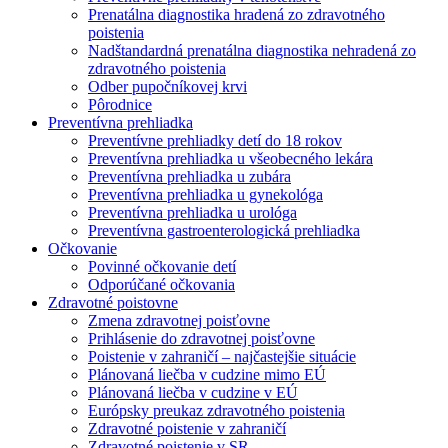
Prenatálna diagnostika hradená zo zdravotného
poistenia
Nadštandardná prenatálna diagnostika nehradená zo
zdravotného poistenia
Odber pupočníkovej krvi
Pôrodnice
Preventívna prehliadka
Preventívne prehliadky detí do 18 rokov
Preventívna prehliadka u všeobecného lekára
Preventívna prehliadka u zubára
Preventívna prehliadka u gynekológa
Preventívna prehliadka u urológa
Preventívna gastroenterologická prehliadka
Očkovanie
Povinné očkovanie detí
Odporúčané očkovania
Zdravotné poistovne
Zmena zdravotnej poisťovne
Prihlásenie do zdravotnej poisťovne
Poistenie v zahraničí – najčastejšie situácie
Plánovaná liečba v cudzine mimo EÚ
Plánovaná liečba v cudzine v EÚ
Európsky preukaz zdravotného poistenia
Zdravotné poistenie v zahraničí
Zdravotné poistenie v SR