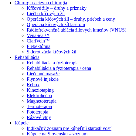
Chirurgia / cievna chirurgia
Kŕčové žily – druhy a príznaky
Liečba kŕčových žíl
Operácia kŕčových žíl – druhy, priebeh a ceny
Operácia kŕčových žíl laserom
Rádiofrekvenčná ablácia žilových kmeňov (VNUS)
VenaSeal™
ClariVein™
Flebektómia
Sklerotizácia kŕčových žíl
Rehabilitácia
Rehabilitácia a fyzioterapia
Rehabilitácia a fyzioterapia / cena
Liečebné masáže
Plynové injekcie
Rebox
Kineziotaping
Elektroliečba
Magnetoterapia
Termoterapia
Fototerapia
Rázové vlny
Kúpele
Indikačný zoznam pre kúpeľnú starostlivosť
Kúpele na Slovensku – zoznam