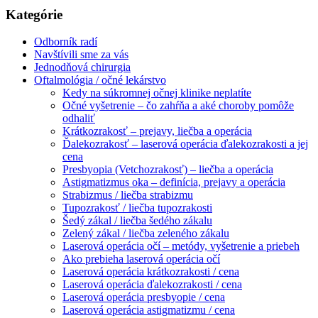
Kategórie
Odborník radí
Navštívili sme za vás
Jednodňová chirurgia
Oftalmológia / očné lekárstvo
Kedy na súkromnej očnej klinike neplatíte
Očné vyšetrenie – čo zahŕňa a aké choroby pomôže
odhaliť
Krátkozrakosť – prejavy, liečba a operácia
Ďalekozrakosť – laserová operácia ďalekozrakosti a jej
cena
Presbyopia (Vetchozrakosť) – liečba a operácia
Astigmatizmus oka – definícia, prejavy a operácia
Strabizmus / liečba strabizmu
Tupozrakosť / liečba tupozrakosti
Šedý zákal / liečba šedého zákalu
Zelený zákal / liečba zeleného zákalu
Laserová operácia očí – metódy, vyšetrenie a priebeh
Ako prebieha laserová operácia očí
Laserová operácia krátkozrakosti / cena
Laserová operácia ďalekozrakosti / cena
Laserová operácia presbyopie / cena
Laserová operácia astigmatizmu / cena