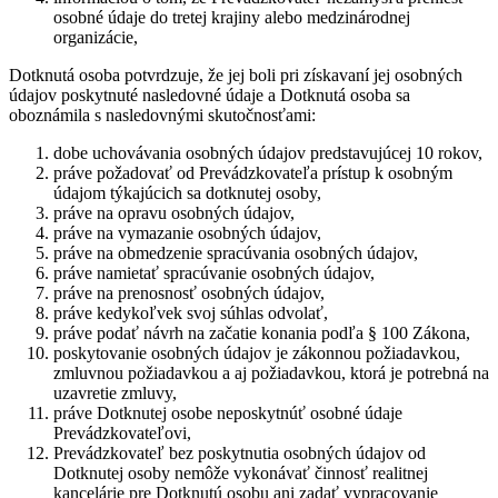
osobné údaje do tretej krajiny alebo medzinárodnej
organizácie,
Dotknutá osoba potvrdzuje, že jej boli pri získavaní jej osobných
údajov poskytnuté nasledovné údaje a Dotknutá osoba sa
oboznámila s nasledovnými skutočnosťami:
dobe uchovávania osobných údajov predstavujúcej 10 rokov,
práve požadovať od Prevádzkovateľa prístup k osobným
údajom týkajúcich sa dotknutej osoby,
práve na opravu osobných údajov,
práve na vymazanie osobných údajov,
práve na obmedzenie spracúvania osobných údajov,
práve namietať spracúvanie osobných údajov,
práve na prenosnosť osobných údajov,
práve kedykoľvek svoj súhlas odvolať,
práve podať návrh na začatie konania podľa § 100 Zákona,
poskytovanie osobných údajov je zákonnou požiadavkou,
zmluvnou požiadavkou a aj požiadavkou, ktorá je potrebná na
uzavretie zmluvy,
práve Dotknutej osobe neposkytnúť osobné údaje
Prevádzkovateľovi,
Prevádzkovateľ bez poskytnutia osobných údajov od
Dotknutej osoby nemôže vykonávať činnosť realitnej
kancelárie pre Dotknutú osobu ani zadať vypracovanie