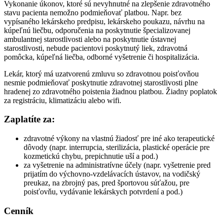
Vykonanie úkonov, ktoré sú nevyhnutné na zlepšenie zdravotného
stavu pacienta nemožno podmieňovať platbou. Napr. bez
vypísaného lekárskeho predpisu, lekárskeho poukazu, návrhu na
kúpeľnú liečbu, odporučenia na poskytnutie špecializovanej
ambulantnej starostlivosti alebo na poskytnutie ústavnej
starostlivosti, nebude pacientovi poskytnutý liek, zdravotná
pomôcka, kúpeľná liečba, odborné vyšetrenie či hospitalizácia.
Lekár, ktorý má uzatvorenú zmluvu so zdravotnou poisťovňou
nesmie podmieňovať poskytnutie zdravotnej starostlivosti plne
hradenej zo zdravotného poistenia žiadnou platbou. Žiadny poplatok
za registráciu, klimatizáciu alebo wifi.
Zaplatíte za:
zdravotné výkony na vlastnú žiadosť pre iné ako terapeutické
dôvody (napr. interrupcia, sterilizácia, plastické operácie pre
kozmetickú chybu, prepichnutie uší a pod.)
za vyšetrenie na administratívne účely (napr. vyšetrenie pred
prijatím do výchovno-vzdelávacích ústavov, na vodičský
preukaz, na zbrojný pas, pred športovou súťažou, pre
poisťovňu, vydávanie lekárskych potvrdení a pod.)
Cenník