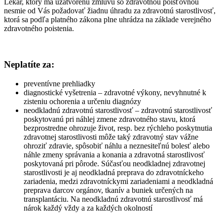
Lekár, ktorý má uzatvorenú zmluvu so zdravotnou poisťovňou
nesmie od Vás požadovať žiadnu úhradu za zdravotnú starostlivosť,
ktorá sa podľa platného zákona plne uhrádza na základe verejného
zdravotného poistenia.
Neplatíte za:
preventívne prehliadky
diagnostické vyšetrenia – zdravotné výkony, nevyhnutné k
zisteniu ochorenia a určeniu diagnózy
neodkladnú zdravotnú starostlivosť – zdravotnú starostlivosť
poskytovanú pri náhlej zmene zdravotného stavu, ktorá
bezprostredne ohrozuje život, resp. bez rýchleho poskytnutia
zdravotnej starostlivosti môže taký zdravotný stav vážne
ohroziť zdravie, spôsobiť náhlu a neznesiteľnú bolesť alebo
náhle zmeny správania a konania a zdravotná starostlivosť
poskytovaná pri pôrode. Súčasťou neodkladnej zdravotnej
starostlivosti je aj neodkladná preprava do zdravotníckeho
zariadenia, medzi zdravotníckymi zariadeniami a neodkladná
preprava darcov orgánov, tkanív a buniek určených na
transplantáciu. Na neodkladnú zdravotnú starostlivosť má
nárok každý vždy a za každých okolností