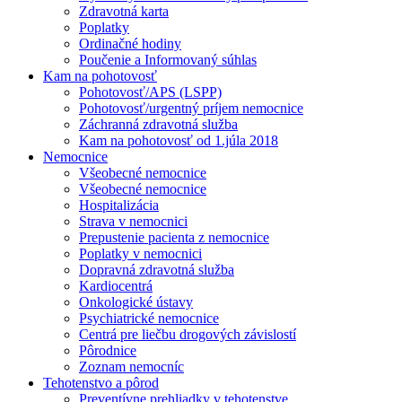
Zdravotná karta
Poplatky
Ordinačné hodiny
Poučenie a Informovaný súhlas
Kam na pohotovosť
Pohotovosť/APS (LSPP)
Pohotovosť/urgentný príjem nemocnice
Záchranná zdravotná služba
Kam na pohotovosť od 1.júla 2018
Nemocnice
Všeobecné nemocnice
Všeobecné nemocnice
Hospitalizácia
Strava v nemocnici
Prepustenie pacienta z nemocnice
Poplatky v nemocnici
Dopravná zdravotná služba
Kardiocentrá
Onkologické ústavy
Psychiatrické nemocnice
Centrá pre liečbu drogových závislostí
Pôrodnice
Zoznam nemocníc
Tehotenstvo a pôrod
Preventívne prehliadky v tehotenstve