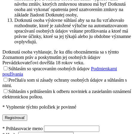
návrhu zmlúv, ktorých zmluvnou stranou má byť Dotknutá
osoba ani vykonať opatrenia pred uzatvorením zmluvy na
základe žiadosti Dotknutej osoby,
Dotknutá osoba výslovne súhlasí aby sa na ňu vzťahovalo
rozhodnutie, ktoré je založené výlučne na automatizovanom
spracúvaní osobných údajov vrátane profilovania a ktoré má
právne účinky, ktoré sa jej týkajú alebo ju obdobne významne
ovplyvňujú.
Dotknutá osoba vyhlasuje, že ku dňu oboznámenia sa s týmto
Zoznamom práv a poskytnutím jej osobných údajov
Prevádzkovateľovi dovŕšila 18 rokov veku.
Súhlasím so spracovaním osobných údajov
Podmienkami
používania
Prečítal/a som si zásady ochrany osobných údajov a súhlasím s
nimi.
Súhlasím s prihlásením k odberu noviniek a zasielaním oznámení
elektronickou poštou.
*
Vyplnenie týchto položiek je povinné
*
Prihlasovacie meno