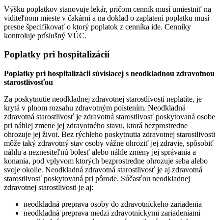
Výšku poplatkov stanovuje lekár, pričom cenník musí umiestniť na
viditeľnom mieste v čakárni a na doklad o zaplatení poplatku musí
presne špecifikovať o ktorý poplatok z cenníka ide. Cenníky
kontroluje príslušný VÚC.
Poplatky pri hospitalizácií
Poplatky pri hospitalizácii súvisiacej s neodkladnou zdravotnou
starostlivosťou
Za poskytnutie neodkladnej zdravotnej starostlivosti neplatíte, je
krytá v plnom rozsahu zdravotným poistením. Neodkladná
zdravotná starostlivosť je zdravotná starostlivosť poskytovaná osobe
pri náhlej zmene jej zdravotného stavu, ktorá bezprostredne
ohrozuje jej život. Bez rýchleho poskytnutia zdravotnej starostlivosti
môže taký zdravotný stav osoby vážne ohroziť jej zdravie, spôsobiť
náhlu a neznesiteľnú bolesť alebo náhle zmeny jej správania a
konania, pod vplyvom ktorých bezprostredne ohrozuje seba alebo
svoje okolie. Neodkladná zdravotná starostlivosť je aj zdravotná
starostlivosť poskytovaná pri pôrode. Súčasťou neodkladnej
zdravotnej starostlivosti je aj:
neodkladná preprava osoby do zdravotníckeho zariadenia
neodkladná preprava medzi zdravotníckymi zariadeniami