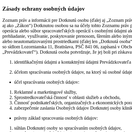
Zásady ochrany osobných údajov
Zoznam práv a informácii pre Dotknutú osobu (ďalej aj „Zoznam práv
aj ako „Zákon“) Dotknutou osobou sa na účely tohto Zoznamu práv po
operácia alebo súbor spracovateľských operácií s osobnými údajmi a
prehliadanie, využívanie, poskytovanie prenosom, šírením alebo in
alebo neautomatizovanými prostriedkami (ďalej len „Dotknutá osob
so sídlom Lozornianska 11, Bratislava, PSČ 841 06, zapísaná v Obcho
„Prevádzkovateľ“). Dotknutá osoba potvrdzuje, že jej boli pri získa
identifikačnými údajmi a kontaktnými údajmi Prevádzkovateľa
účelom spracúvania osobných údajov, na ktorý sú osobné údaje
účel spracúvania osobných údajov:
Reklamné a marketingové služby,
Sprostredkovateľská činnosť v oblasti služieb a obchodu,
Činnosť podnikateľských, organizačných a ekonomických por
zabezpečenie zaslania Osobných údajov Dotknutej osoby klinike
právny základ spracovania osobných údajov:
súhlas Dotknutej osoby so spracúvaním osobných údajov,