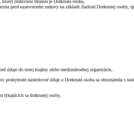
 ktorej zmluvnou stranou je Dotknutá osoba,
renia pred uzatvorením zmluvy na základe žiadosti Dotknutej osoby, s
é údaje do tretej krajiny alebo medzinárodnej organizácie,
dajov poskytnuté nasledovné údaje a Dotknutá osoba sa oboznámila s n
 týkajúcich sa dotknutej osoby,