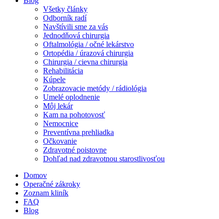
Blog
Všetky články
Odborník radí
Navštívili sme za vás
Jednodňová chirurgia
Oftalmológia / očné lekárstvo
Ortopédia / úrazová chirurgia
Chirurgia / cievna chirurgia
Rehabilitácia
Kúpele
Zobrazovacie metódy / rádiológia
Umelé oplodnenie
Môj lekár
Kam na pohotovosť
Nemocnice
Preventívna prehliadka
Očkovanie
Zdravotné poistovne
Dohľad nad zdravotnou starostlivosťou
Domov
Operačné zákroky
Zoznam kliník
FAQ
Blog