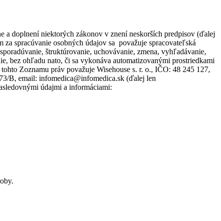
 a doplnení niektorých zákonov v znení neskorších predpisov (ďalej
om za spracúvanie osobných údajov sa považuje spracovateľská
usporadúvanie, štruktúrovanie, uchovávanie, zmena, vyhľadávanie,
e, bez ohľadu nato, či sa vykonáva automatizovanými prostriedkami
 tohto Zoznamu práv považuje Wisehouse s. r. o., IČO: 48 245 127,
273/B, email: infomedica@infomedica.sk (ďalej len
nasledovnými údajmi a informáciami:
soby.