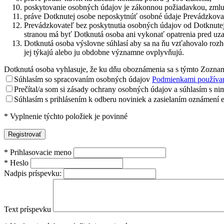
poskytovanie osobných údajov je zákonnou požiadavkou, zmluv
práve Dotknutej osobe neposkytnúť osobné údaje Prevádzkova
Prevádzkovateľ bez poskytnutia osobných údajov od Dotknutej
stranou má byť Dotknutá osoba ani vykonať opatrenia pred uza
Dotknutá osoba výslovne súhlasí aby sa na ňu vzťahovalo rozho
jej týkajú alebo ju obdobne významne ovplyvňujú.
Dotknutá osoba vyhlasuje, že ku dňu oboznámenia sa s týmto Zozna
Súhlasím so spracovaním osobných údajov
Podmienkami používa
Prečítal/a som si zásady ochrany osobných údajov a súhlasím s nim
Súhlasím s prihlásením k odberu noviniek a zasielaním oznámení e
*
Vyplnenie týchto položiek je povinné
*
Prihlasovacie meno
*
Heslo
Nadpis príspevku:
Text príspevku