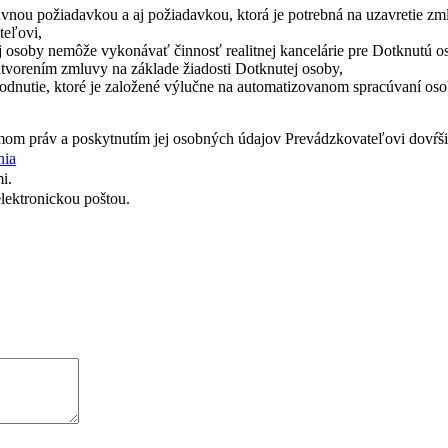
nou požiadavkou a aj požiadavkou, ktorá je potrebná na uzavretie zm
teľovi,
 osoby nemôže vykonávať činnosť realitnej kancelárie pre Dotknutú 
tvorením zmluvy na základe žiadosti Dotknutej osoby,
dnutie, ktoré je založené výlučne na automatizovanom spracúvaní osob
mom práv a poskytnutím jej osobných údajov Prevádzkovateľovi dovŕš
nia
i.
lektronickou poštou.