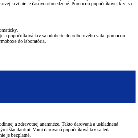
níkovej krvi nie je časovo obmedzené. Pomocou pupočníkovej krvi sa
omaticky.
ikuje a pupočníková krv sa odoberie do odberového vaku pomocou
rmoboxe do laboratória.
odinnej a zdravotnej anamnéze. Takto darovaná a uskladnená
dnými štandardmi. Vami darovaná pupočníková krv sa teda
ie je bezplatné.