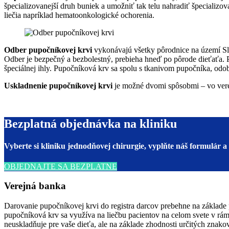
špecializovanejší druh buniek a umožniť tak telu nahradiť špecializ
liečia napríklad hematoonkologické ochorenia.
Odber pupočníkovej krvi
vykonávajú všetky pôrodnice na území Slo
Odber je bezpečný a bezbolestný, prebieha hneď po pôrode dieťaťa. 
špeciálnej ihly. Pupočníková krv sa spolu s tkanivom pupočníka, odo
Uskladnenie pupočníkovej krvi
je možné dvomi spôsobmi – vo verej
Bezplatná objednávka na kliniku
Vyberte si kliniku jednodňovej chirurgie, vyplňte náš formulár 
OBJEDNAJTE SA BEZPLATNE
Verejná banka
Darovanie pupočníkovej krvi do registra darcov prebehne na základe
pupočníková krv sa využíva na liečbu pacientov na celom svete v rá
neuskladňuje pre vaše dieťa, ale na základe zhodnosti určitých znak