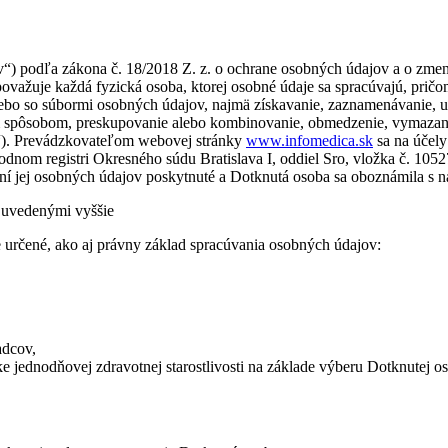
“) podľa zákona č. 18/2018 Z. z. o ochrane osobných údajov a o zmene
važuje každá fyzická osoba, ktorej osobné údaje sa spracúvajú, prič
lebo so súbormi osobných údajov, najmä získavanie, zaznamenávanie, 
ým spôsobom, preskupovanie alebo kombinovanie, obmedzenie, vymazani
a“). Prevádzkovateľom webovej stránky
www.infomedica.sk
sa na účely
dnom registri Okresného súdu Bratislava I, oddiel Sro, vložka č. 105
vaní jej osobných údajov poskytnuté a Dotknutá osoba sa oboznámila s 
 uvedenými vyššie
 určené, ako aj právny základ spracúvania osobných údajov:
adcov,
 jednodňovej zdravotnej starostlivosti na základe výberu Dotknutej o