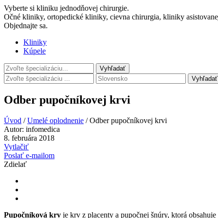
Vyberte si kliniku jednodňovej chirurgie.
Očné kliniky, ortopedické kliniky, cievna chirurgia, kliniky asistovan
Objednajte sa.
Kliniky
Kúpele
Vyhľadať
Odber pupočníkovej krvi
Úvod
/
Umelé oplodnenie
/
Odber pupočníkovej krvi
Autor:
infomedica
8. februára 2018
Vytlačiť
Poslať e-mailom
Zdielať
Pupočníková krv
je krv z placenty a pupočnej šnúry, ktorá obsahu