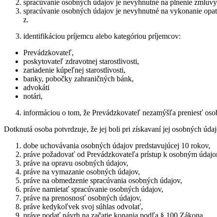
spracúvanie osobných údajov je nevyhnutné na plnenie zmluvy,
spracúvanie osobných údajov je nevyhnutné na vykonanie opat
z.
identifikáciou príjemcu alebo kategóriou príjemcov:
Prevádzkovateľ,
poskytovateľ zdravotnej starostlivosti,
zariadenie kúpeľnej starostlivosti,
banky, pobočky zahraničných bánk,
advokáti
notári,
informáciou o tom, že Prevádzkovateľ nezamýšľa preniesť osobn
Dotknutá osoba potvrdzuje, že jej boli pri získavaní jej osobných ú
dobe uchovávania osobných údajov predstavujúcej 10 rokov,
práve požadovať od Prevádzkovateľa prístup k osobným údajom
práve na opravu osobných údajov,
práve na vymazanie osobných údajov,
práve na obmedzenie spracúvania osobných údajov,
práve namietať spracúvanie osobných údajov,
práve na prenosnosť osobných údajov,
práve kedykoľvek svoj súhlas odvolať,
práve podať návrh na začatie konania podľa § 100 Zákona,