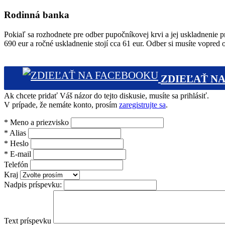
Rodinná banka
Pokiaľ sa rozhodnete pre odber pupočníkovej krvi a jej uskladnenie pr
690 eur a ročné uskladnenie stojí cca 61 eur. Odber si musíte vopred 
ZDIEĽAŤ NA
Ak chcete pridať Váš názor do tejto diskusie, musíte sa prihlásiť.
V prípade, že nemáte konto, prosím
zaregistrujte sa
.
*
Meno a priezvisko
*
Alias
*
Heslo
*
E-mail
Telefón
Kraj
Nadpis príspevku:
Text príspevku