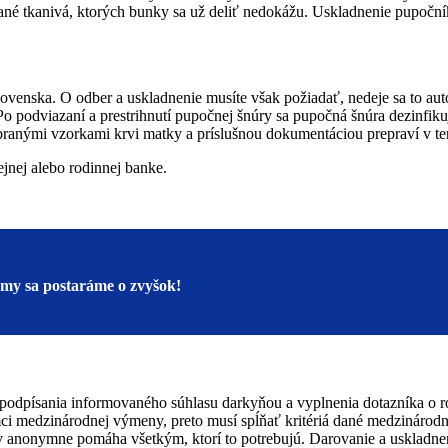
ované tkanivá, ktorých bunky sa už deliť nedokážu. Uskladnenie pupoč
venska. O odber a uskladnenie musíte však požiadať, nedeje sa to aut
Po podviazaní a prestrihnutí pupočnej šnúry sa pupočná šnúra dezinf
branými vzorkami krvi matky a príslušnou dokumentáciou prepraví v te
nej alebo rodinnej banke.
a my sa postaráme o zvyšok!
 podpísania informovaného súhlasu darkyňou a vyplnenia dotazníka o r
mci medzinárodnej výmeny, preto musí spĺňať kritériá dané medzináro
ov anonymne pomáha všetkým, ktorí to potrebujú. Darovanie a uskladnen