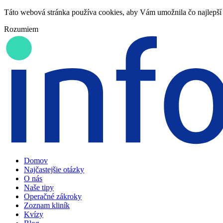
Táto webová stránka používa cookies, aby Vám umožnila čo najlepší 
Rozumiem
Domov
Najčastejšie otázky
O nás
Naše tipy
Operačné zákroky
Zoznam kliník
Kvízy