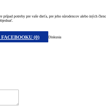
e prípad potreby pre vaše dieťa, pre jeho súrodencov alebo iných členo
objednať.
 FACEBOOKU (0)
Diskusia