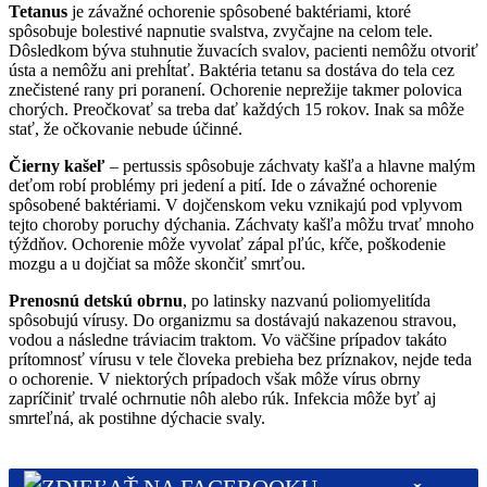
Tetanus
je závažné ochorenie spôsobené baktériami, ktoré
spôsobuje bolestivé napnutie svalstva, zvyčajne na celom tele.
Dôsledkom býva stuhnutie žuvacích svalov, pacienti nemôžu otvoriť
ústa a nemôžu ani prehĺtať. Baktéria tetanu sa dostáva do tela cez
znečistené rany pri poranení. Ochorenie neprežije takmer polovica
chorých. Preočkovať sa treba dať každých 15 rokov. Inak sa môže
stať, že očkovanie nebude účinné.
Čierny kašeľ
– pertussis spôsobuje záchvaty kašľa a hlavne malým
deťom robí problémy pri jedení a pití. Ide o závažné ochorenie
spôsobené baktériami. V dojčenskom veku vznikajú pod vplyvom
tejto choroby poruchy dýchania. Záchvaty kašľa môžu trvať mnoho
týždňov. Ochorenie môže vyvolať zápal pľúc, kŕče, poškodenie
mozgu a u dojčiat sa môže skončiť smrťou.
Prenosnú detskú obrnu
, po latinsky nazvanú poliomyelitída
spôsobujú vírusy. Do organizmu sa dostávajú nakazenou stravou,
vodou a následne tráviacim traktom. Vo väčšine prípadov takáto
prítomnosť vírusu v tele človeka prebieha bez príznakov, nejde teda
o ochorenie. V niektorých prípadoch však môže vírus obrny
zapríčiniť trvalé ochrnutie nôh alebo rúk. Infekcia môže byť aj
smrteľná, ak postihne dýchacie svaly.