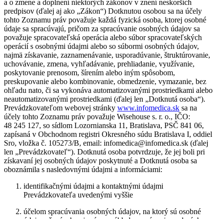
a o zmene a doplnení niektorých zákonov v znení neskorších
predpisov (ďalej aj ako „Zákon“) Dotknutou osobou sa na účely
tohto Zoznamu práv považuje každá fyzická osoba, ktorej osobné
údaje sa spracúvajú, pričom za spracúvanie osobných údajov sa
považuje spracovateľská operácia alebo súbor spracovateľských
operácií s osobnými údajmi alebo so súbormi osobných údajov,
najmä získavanie, zaznamenávanie, usporadúvanie, štruktúrovanie,
uchovávanie, zmena, vyhľadávanie, prehliadanie, využívanie,
poskytovanie prenosom, šírením alebo iným spôsobom,
preskupovanie alebo kombinovanie, obmedzenie, vymazanie, bez
ohľadu nato, či sa vykonáva automatizovanými prostriedkami alebo
neautomatizovanými prostriedkami (ďalej len „Dotknutá osoba“).
Prevádzkovateľom webovej stránky
www.infomedica.sk
sa na
účely tohto Zoznamu práv považuje Wisehouse s. r. o., IČO:
48 245 127, so sídlom Lozornianska 11, Bratislava, PSČ 841 06,
zapísaná v Obchodnom registri Okresného súdu Bratislava I, oddiel
Sro, vložka č. 105273/B, email: infomedica@infomedica.sk (ďalej
len „Prevádzkovateľ“). Dotknutá osoba potvrdzuje, že jej boli pri
získavaní jej osobných údajov poskytnuté a Dotknutá osoba sa
oboznámila s nasledovnými údajmi a informáciami:
identifikačnými údajmi a kontaktnými údajmi
Prevádzkovateľa uvedenými vyššie
účelom spracúvania osobných údajov, na ktorý sú osobné