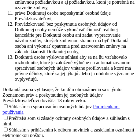
zmluvnou požiadavkou a aj požiadavkou, ktorá je potrebná na
uzavretie zmluvy,
práve Dotknutej osobe neposkytnúť osobné údaje
Prevádzkovateľovi,
Prevádzkovateľ bez poskytnutia osobných údajov od
Dotknutej osoby nemôže vykonávať činnosť realitnej
kancelárie pre Dotknutú osobu ani zadať vypracovanie
návrhu zmlúv, ktorých zmluvnou stranou má byť Dotknutá
osoba ani vykonať opatrenia pred uzatvorením zmluvy na
základe žiadosti Dotknutej osoby,
Dotknutá osoba výslovne súhlasí aby sa na ňu vzťahovalo
rozhodnutie, ktoré je založené výlučne na automatizovanom
spracúvaní osobných údajov vrátane profilovania a ktoré má
právne účinky, ktoré sa jej týkajú alebo ju obdobne významne
ovplyvňujú.
Dotknutá osoba vyhlasuje, že ku dňu oboznámenia sa s týmto
Zoznamom práv a poskytnutím jej osobných údajov
Prevádzkovateľovi dovŕšila 18 rokov veku.
Súhlasím so spracovaním osobných údajov
Podmienkami
používania
Prečítal/a som si zásady ochrany osobných údajov a súhlasím s
nimi.
Súhlasím s prihlásením k odberu noviniek a zasielaním oznámení
elektronickou poštou.