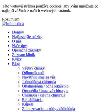
Táto webová stránka používa cookies, aby Vám umožnila čo
najlepší zážitok z našich webových stránok.
Rozumiem
Domov
Najčastejšie otázky
O nás
Naše tipy
Operačné zákroky
Zoznam kliník
Kvízy
Blog
Všetky články
Odborník radí
Navštívili sme za vás
Jednodňová chirurgia
Oftalmológia / očné lekárstvo
Ortopédia / úrazová chirurgia
Chirurgia / cievna chirurgia
Rehabilitácia
Kúpele
Zobrazovacie metódy / rádiológia