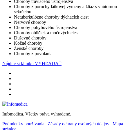
Choroby tráviaceho ústrojenstva
Choroby z poruchy látkovej výmeny a žliaz s vnútornou
sekréciou
Netuberkulózne choroby dýchacích ciest
Nervové choroby
Choroby pohybového ústrojenstva
Choroby obličiek a močových ciest
Duševné choroby
Kožné choroby
Ženské choroby
Choroby z povolania
Nájdite si kliniku
VYHĽADAŤ
Infomedica. Všetky práva vyhradené.
Podmienky používania
|
Zásady ochrany osobných údajov
|
Mapa
stránky