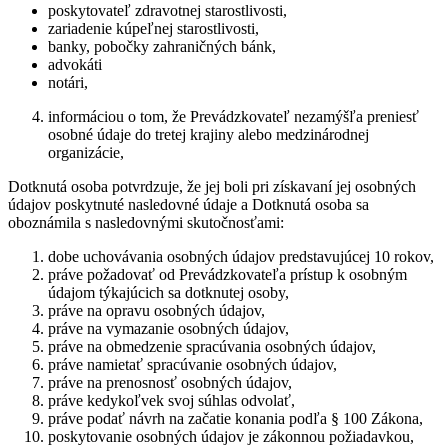
poskytovateľ zdravotnej starostlivosti,
zariadenie kúpeľnej starostlivosti,
banky, pobočky zahraničných bánk,
advokáti
notári,
informáciou o tom, že Prevádzkovateľ nezamýšľa preniesť
osobné údaje do tretej krajiny alebo medzinárodnej
organizácie,
Dotknutá osoba potvrdzuje, že jej boli pri získavaní jej osobných
údajov poskytnuté nasledovné údaje a Dotknutá osoba sa
oboznámila s nasledovnými skutočnosťami:
dobe uchovávania osobných údajov predstavujúcej 10 rokov,
práve požadovať od Prevádzkovateľa prístup k osobným
údajom týkajúcich sa dotknutej osoby,
práve na opravu osobných údajov,
práve na vymazanie osobných údajov,
práve na obmedzenie spracúvania osobných údajov,
práve namietať spracúvanie osobných údajov,
práve na prenosnosť osobných údajov,
práve kedykoľvek svoj súhlas odvolať,
práve podať návrh na začatie konania podľa § 100 Zákona,
poskytovanie osobných údajov je zákonnou požiadavkou,