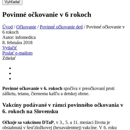
Vyhľadať
Povinné očkovanie v 6 rokoch
Úvod
/
Očkovanie
/
Povinné očkovanie detí
/
Povinné očkovanie v
6 rokoch
Autor:
infomedica
8. februára 2018
Vytlačiť
Poslať e-mailom
Zdielať
Povinné očkovanie v 6. rokoch
spočíva v preočkovaní proti
záškrtu, tetanu, čiernemu kašľu a detskej obrne.
Vakcíny podávané v rámci povinného očkovania v
6. rokoch na Slovensku
Očkuje sa vakcínou DTaP
, v 3., 5. a 11. mesiaci života je
obsiahnutá v šesťzložkovej (hexavalentnej) vakcíne. V 6. roku