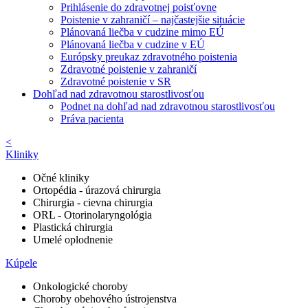
Prihlásenie do zdravotnej poisťovne
Poistenie v zahraničí – najčastejšie situácie
Plánovaná liečba v cudzine mimo EÚ
Plánovaná liečba v cudzine v EÚ
Európsky preukaz zdravotného poistenia
Zdravotné poistenie v zahraničí
Zdravotné poistenie v SR
Dohľad nad zdravotnou starostlivosťou
Podnet na dohľad nad zdravotnou starostlivosťou
Práva pacienta
<
Kliniky
Očné kliniky
Ortopédia - úrazová chirurgia
Chirurgia - cievna chirurgia
ORL - Otorinolaryngológia
Plastická chirurgia
Umelé oplodnenie
Kúpele
Onkologické choroby
Choroby obehového ústrojenstva