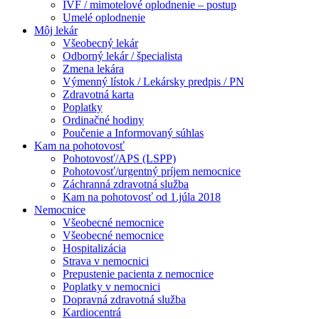
IVF / mimotelové oplodnenie – postup
Umelé oplodnenie
Môj lekár
Všeobecný lekár
Odborný lekár / špecialista
Zmena lekára
Výmenný lístok / Lekársky predpis / PN
Zdravotná karta
Poplatky
Ordinačné hodiny
Poučenie a Informovaný súhlas
Kam na pohotovosť
Pohotovosť/APS (LSPP)
Pohotovosť/urgentný príjem nemocnice
Záchranná zdravotná služba
Kam na pohotovosť od 1.júla 2018
Nemocnice
Všeobecné nemocnice
Všeobecné nemocnice
Hospitalizácia
Strava v nemocnici
Prepustenie pacienta z nemocnice
Poplatky v nemocnici
Dopravná zdravotná služba
Kardiocentrá