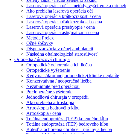
Zelený zákal / liečba zeleného zákalu
Laserová operácia očí – metódy, vyšetrenie a priebeh
Ako prebieha laserová operácia očí
Laserová operácia krátkozrakosti / cena
Laserová operácia ďalekozrakosti / cena
Laserová operácia presbyopie / cena
Laserová operácia astigmatizmu / cena
Metóda Prelex
Očné šošovky
Dispenzarizácia v očnej ambulancii
Následná oftalmologická starostlivosť
Ortopédia / úrazová chirurgia
Ortopedické ochorenia a ich liečba
Ortopedické vyšetrenie
Kedy na súkromnej ortopedickej klinike neplatíte
Konzervatívna / neoperačná liečba
Nezabudnite pred operáciou
Predoperačné vyšetrenie
Jednodňová chirurgia v ortopédii
Ako prebieha artroskopia
Artroskopia bedrového kĺbu
Artroskopia / cena
Totálna endoprotéza (TEP) kolenného kĺbu
Totálna endoprotéza (TEP) bedrového kĺbu
Bolesť a ochorenia chrbtice – príčiny a liečba