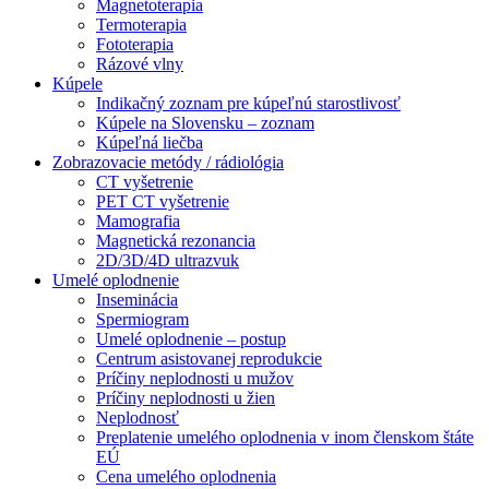
Magnetoterapia
Termoterapia
Fototerapia
Rázové vlny
Kúpele
Indikačný zoznam pre kúpeľnú starostlivosť
Kúpele na Slovensku – zoznam
Kúpeľná liečba
Zobrazovacie metódy / rádiológia
CT vyšetrenie
PET CT vyšetrenie
Mamografia
Magnetická rezonancia
2D/3D/4D ultrazvuk
Umelé oplodnenie
Inseminácia
Spermiogram
Umelé oplodnenie – postup
Centrum asistovanej reprodukcie
Príčiny neplodnosti u mužov
Príčiny neplodnosti u žien
Neplodnosť
Preplatenie umelého oplodnenia v inom členskom štáte
EÚ
Cena umelého oplodnenia