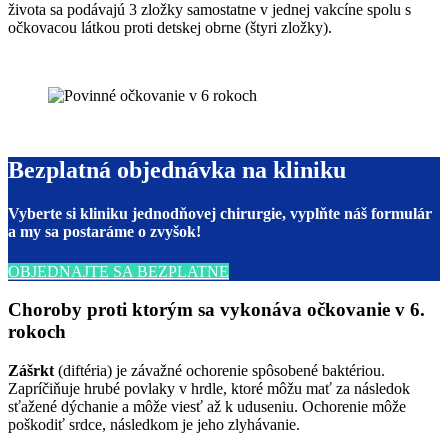
života sa podávajú 3 zložky samostatne v jednej vakcíne spolu s
očkovacou látkou proti detskej obrne (štyri zložky).
Bezplatná objednávka na kliniku
Vyberte si kliniku jednodňovej chirurgie, vyplňte náš formulár
a my sa postaráme o zvyšok!
OBJEDNAJTE SA BEZPLATNE
Choroby proti ktorým sa vykonáva očkovanie v 6.
rokoch
Zášrkt
(diftéria) je závažné ochorenie spôsobené baktériou.
Zapríčiňuje hrubé povlaky v hrdle, ktoré môžu mať za následok
sťažené dýchanie a môže viesť až k uduseniu. Ochorenie môže
poškodiť srdce, následkom je jeho zlyhávanie.