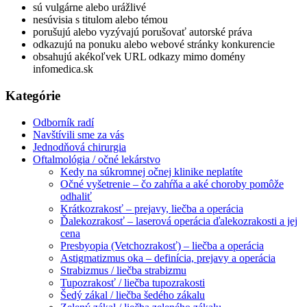
sú vulgárne alebo urážlivé
nesúvisia s titulom alebo témou
porušujú alebo vyzývajú porušovať autorské práva
odkazujú na ponuku alebo webové stránky konkurencie
obsahujú akékoľvek URL odkazy mimo domény
infomedica.sk
Kategórie
Odborník radí
Navštívili sme za vás
Jednodňová chirurgia
Oftalmológia / očné lekárstvo
Kedy na súkromnej očnej klinike neplatíte
Očné vyšetrenie – čo zahŕňa a aké choroby pomôže
odhaliť
Krátkozrakosť – prejavy, liečba a operácia
Ďalekozrakosť – laserová operácia ďalekozrakosti a jej
cena
Presbyopia (Vetchozrakosť) – liečba a operácia
Astigmatizmus oka – definícia, prejavy a operácia
Strabizmus / liečba strabizmu
Tupozrakosť / liečba tupozrakosti
Šedý zákal / liečba šedého zákalu