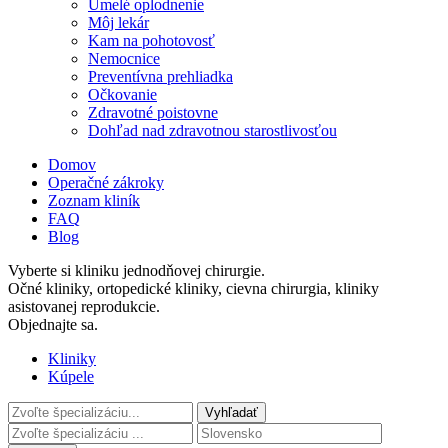
Umelé oplodnenie
Môj lekár
Kam na pohotovosť
Nemocnice
Preventívna prehliadka
Očkovanie
Zdravotné poistovne
Dohľad nad zdravotnou starostlivosťou
Domov
Operačné zákroky
Zoznam kliník
FAQ
Blog
Vyberte si kliniku jednodňovej chirurgie.
Očné kliniky, ortopedické kliniky, cievna chirurgia, kliniky
asistovanej reprodukcie.
Objednajte sa.
Kliniky
Kúpele