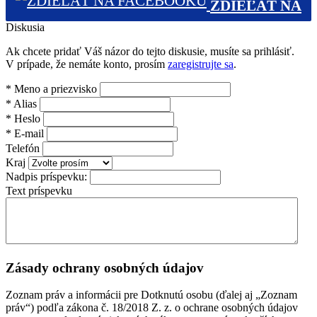
ZDIEĽAŤ NA
Diskusia
FACEBOOKU (0)
Ak chcete pridať Váš názor do tejto diskusie, musíte sa prihlásiť.
V prípade, že nemáte konto, prosím
zaregistrujte sa
.
*
Meno a priezvisko
*
Alias
*
Heslo
*
E-mail
Telefón
Kraj
Nadpis príspevku:
Text príspevku
Zásady ochrany osobných údajov
Zoznam práv a informácii pre Dotknutú osobu (ďalej aj „Zoznam
práv“) podľa zákona č. 18/2018 Z. z. o ochrane osobných údajov