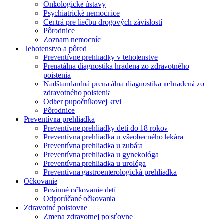
Onkologické ústavy
Psychiatrické nemocnice
Centrá pre liečbu drogových závislostí
Pôrodnice
Zoznam nemocníc
Tehotenstvo a pôrod
Preventívne prehliadky v tehotenstve
Prenatálna diagnostika hradená zo zdravotného
poistenia
Nadštandardná prenatálna diagnostika nehradená zo
zdravotného poistenia
Odber pupočníkovej krvi
Pôrodnice
Preventívna prehliadka
Preventívne prehliadky detí do 18 rokov
Preventívna prehliadka u všeobecného lekára
Preventívna prehliadka u zubára
Preventívna prehliadka u gynekológa
Preventívna prehliadka u urológa
Preventívna gastroenterologická prehliadka
Očkovanie
Povinné očkovanie detí
Odporúčané očkovania
Zdravotné poistovne
Zmena zdravotnej poisťovne