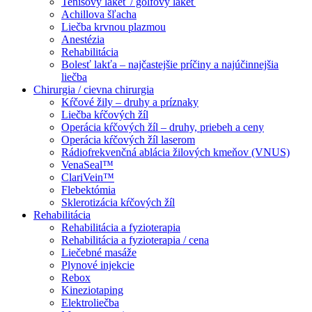
Tenisový lakeť / golfový lakeť
Achillova šľacha
Liečba krvnou plazmou
Anestézia
Rehabilitácia
Bolesť lakťa – najčastejšie príčiny a najúčinnejšia
liečba
Chirurgia / cievna chirurgia
Kŕčové žily – druhy a príznaky
Liečba kŕčových žíl
Operácia kŕčových žíl – druhy, priebeh a ceny
Operácia kŕčových žíl laserom
Rádiofrekvenčná ablácia žilových kmeňov (VNUS)
VenaSeal™
ClariVein™
Flebektómia
Sklerotizácia kŕčových žíl
Rehabilitácia
Rehabilitácia a fyzioterapia
Rehabilitácia a fyzioterapia / cena
Liečebné masáže
Plynové injekcie
Rebox
Kineziotaping
Elektroliečba