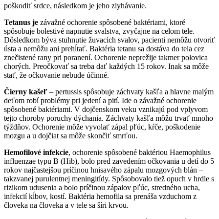
poškodiť srdce, následkom je jeho zlyhávanie.
Tetanus je
závažné ochorenie spôsobené baktériami, ktoré
spôsobuje bolestivé napnutie svalstva, zvyčajne na celom tele.
Dôsledkom býva stuhnutie žuvacích svalov, pacienti nemôžu otvoriť
ústa a nemôžu ani prehĺtať. Baktéria tetanu sa dostáva do tela cez
znečistené rany pri poranení. Ochorenie neprežije takmer polovica
chorých. Preočkovať sa treba dať každých 15 rokov. Inak sa môže
stať, že očkovanie nebude účinné.
Čierny kašeľ
– pertussis spôsobuje záchvaty kašľa a hlavne malým
deťom robí problémy pri jedení a pití. Ide o závažné ochorenie
spôsobené baktériami. V dojčenskom veku vznikajú pod vplyvom
tejto choroby poruchy dýchania. Záchvaty kašľa môžu trvať mnoho
týždňov. Ochorenie môže vyvolať zápal pľúc, kŕče, poškodenie
mozgu a u dojčiat sa môže skončiť smrťou.
Hemofilové infekcie
, ochorenie spôsobené baktériou Haemophilus
influenzae typu B (Hib), bolo pred zavedením očkovania u detí do 5
rokov najčastejšou príčinou hnisavého zápalu mozgových blán –
takzvanej purulentnej meningitídy. Spôsobovalo tiež opuch v hrdle s
rizikom udusenia a bolo príčinou zápalov pľúc, stredného ucha,
infekcií kĺbov, kostí. Baktéria hemofila sa prenáša vzduchom z
človeka na človeka a v tele sa šíri krvou.