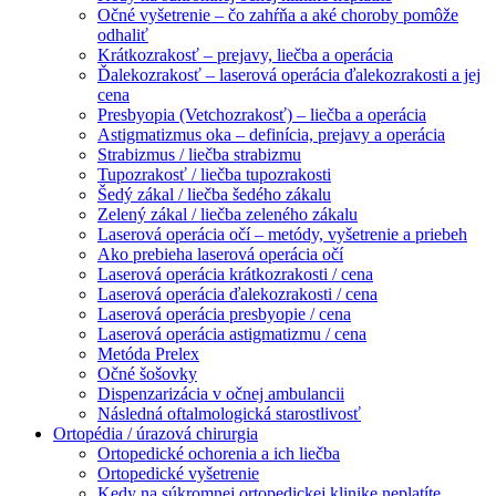
Očné vyšetrenie – čo zahŕňa a aké choroby pomôže
odhaliť
Krátkozrakosť – prejavy, liečba a operácia
Ďalekozrakosť – laserová operácia ďalekozrakosti a jej
cena
Presbyopia (Vetchozrakosť) – liečba a operácia
Astigmatizmus oka – definícia, prejavy a operácia
Strabizmus / liečba strabizmu
Tupozrakosť / liečba tupozrakosti
Šedý zákal / liečba šedého zákalu
Zelený zákal / liečba zeleného zákalu
Laserová operácia očí – metódy, vyšetrenie a priebeh
Ako prebieha laserová operácia očí
Laserová operácia krátkozrakosti / cena
Laserová operácia ďalekozrakosti / cena
Laserová operácia presbyopie / cena
Laserová operácia astigmatizmu / cena
Metóda Prelex
Očné šošovky
Dispenzarizácia v očnej ambulancii
Následná oftalmologická starostlivosť
Ortopédia / úrazová chirurgia
Ortopedické ochorenia a ich liečba
Ortopedické vyšetrenie
Kedy na súkromnej ortopedickej klinike neplatíte