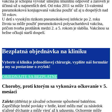
vakcína je schopná vyvolať silnejšiu imunitnú odpoveď a zároveň je
účinná už u najmenších detí. Od roku 2011 sa môže 13-valentná
pneumokoková konjugovaná vakcína použiť už aj u dospelých nad
50 rokov.
U detí s vysokým rizikom pneumokokovej infekcie po 2. roku
života sa môže použiť pneumokoková polysacharidová vakcína,
pričom tvorba protilátok medzi 2. a 5. rokom je slabšia. Vakcínou sa
bežne očkujú starší dospelí.
Bezplatná objednávka na kliniku
Vyberte si kliniku jednodňovej chirurgie, vyplňte náš formulár
a my sa postaráme o zvyšok!
OBJEDNAJTE SA BEZPLATNE
Choroby, proti ktorým sa vykonáva očkovanie v 5.
mesiaci
Zášrkt
(diftéria) je závažné ochorenie spôsobené baktériou.
Zapríčiňuje hrubé povlaky v hrdle, ktoré môžu mať za následok
sťažené dýchanie a môže viesť až k uduseniu. Ochorenie môže