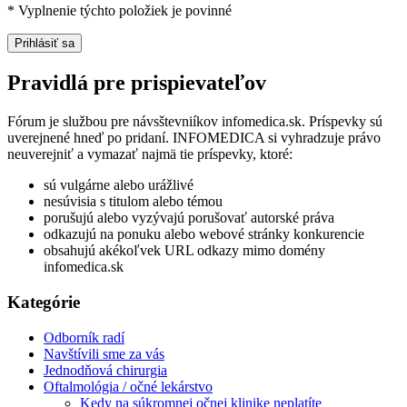
*
Vyplnenie týchto položiek je povinné
Pravidlá pre prispievateľov
Fórum je službou pre návsštevniíkov infomedica.sk. Príspevky sú
uverejnené hneď po pridaní. INFOMEDICA si vyhradzuje právo
neuverejniť a vymazať najmä tie príspevky, ktoré:
sú vulgárne alebo urážlivé
nesúvisia s titulom alebo témou
porušujú alebo vyzývajú porušovať autorské práva
odkazujú na ponuku alebo webové stránky konkurencie
obsahujú akékoľvek URL odkazy mimo domény
infomedica.sk
Kategórie
Odborník radí
Navštívili sme za vás
Jednodňová chirurgia
Oftalmológia / očné lekárstvo
Kedy na súkromnej očnej klinike neplatíte