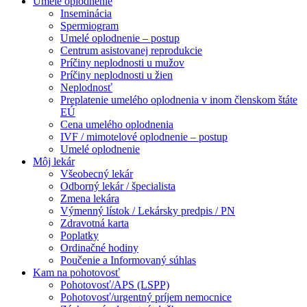
Umelé oplodnenie
Inseminácia
Spermiogram
Umelé oplodnenie – postup
Centrum asistovanej reprodukcie
Príčiny neplodnosti u mužov
Príčiny neplodnosti u žien
Neplodnosť
Preplatenie umelého oplodnenia v inom členskom štáte
EÚ
Cena umelého oplodnenia
IVF / mimotelové oplodnenie – postup
Umelé oplodnenie
Môj lekár
Všeobecný lekár
Odborný lekár / špecialista
Zmena lekára
Výmenný lístok / Lekársky predpis / PN
Zdravotná karta
Poplatky
Ordinačné hodiny
Poučenie a Informovaný súhlas
Kam na pohotovosť
Pohotovosť/APS (LSPP)
Pohotovosť/urgentný príjem nemocnice