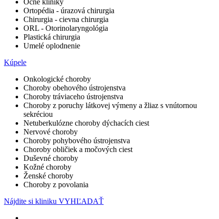
Očné kliniky
Ortopédia - úrazová chirurgia
Chirurgia - cievna chirurgia
ORL - Otorinolaryngológia
Plastická chirurgia
Umelé oplodnenie
Kúpele
Onkologické choroby
Choroby obehového ústrojenstva
Choroby tráviaceho ústrojenstva
Choroby z poruchy látkovej výmeny a žliaz s vnútornou
sekréciou
Netuberkulózne choroby dýchacích ciest
Nervové choroby
Choroby pohybového ústrojenstva
Choroby obličiek a močových ciest
Duševné choroby
Kožné choroby
Ženské choroby
Choroby z povolania
Nájdite si kliniku
VYHĽADAŤ