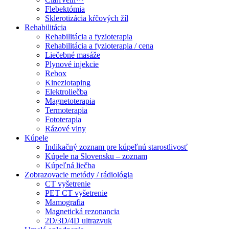
Flebektómia
Sklerotizácia kŕčových žíl
Rehabilitácia
Rehabilitácia a fyzioterapia
Rehabilitácia a fyzioterapia / cena
Liečebné masáže
Plynové injekcie
Rebox
Kineziotaping
Elektroliečba
Magnetoterapia
Termoterapia
Fototerapia
Rázové vlny
Kúpele
Indikačný zoznam pre kúpeľnú starostlivosť
Kúpele na Slovensku – zoznam
Kúpeľná liečba
Zobrazovacie metódy / rádiológia
CT vyšetrenie
PET CT vyšetrenie
Mamografia
Magnetická rezonancia
2D/3D/4D ultrazvuk