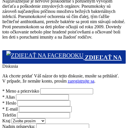
Najzávažnejšie je nervové poškodenie s porušeným vývojom
dieťaťa a poškodenie zmyslových orgánov. Pneumokoky sú
zároveň najčastejšou príčinou množstva bežných bakteriálnych
infekcií. Pneumokokové ochorenia sú čím ďalej, tým ťažšie
liečiteľné antibiotikami, pretože baktérie sa proti nim stávajú odolné.
Proti pneumokokom sa deti plošne očkujú od roku 2009. Dovtedy
toto očkovanie nebolo plne hradené poisťovňami a očkované boli
len deti s poruchami imunity a na žiadosť rodičov.
ZDIEĽAŤ NA
Diskusia
FACEBOOKU (0)
Ak chcete pridať Váš názor do tejto diskusie, musíte sa prihlásiť.
V prípade, že nemáte konto, prosím
zaregistrujte sa
.
*
Meno a priezvisko
*
Alias
*
Heslo
*
E-mail
Telefón
Kraj
Nadpis príspevku: