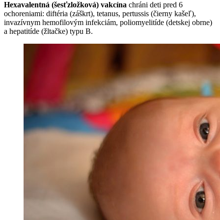
Hexavalentná (šesťzložková) vakcína
chráni deti pred 6
ochoreniami: diftéria (záškrt), tetanus, pertussis (čierny kašeľ),
invazívnym hemofilovým infekciám, poliomyelitíde (detskej obrne)
a hepatitíde (žltačke) typu B.