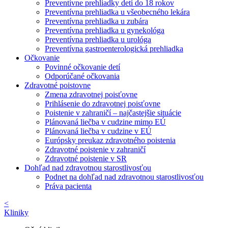
Preventívne prehliadky detí do 18 rokov
Preventívna prehliadka u všeobecného lekára
Preventívna prehliadka u zubára
Preventívna prehliadka u gynekológa
Preventívna prehliadka u urológa
Preventívna gastroenterologická prehliadka
Očkovanie
Povinné očkovanie detí
Odporúčané očkovania
Zdravotné poistovne
Zmena zdravotnej poisťovne
Prihlásenie do zdravotnej poisťovne
Poistenie v zahraničí – najčastejšie situácie
Plánovaná liečba v cudzine mimo EÚ
Plánovaná liečba v cudzine v EÚ
Európsky preukaz zdravotného poistenia
Zdravotné poistenie v zahraničí
Zdravotné poistenie v SR
Dohľad nad zdravotnou starostlivosťou
Podnet na dohľad nad zdravotnou starostlivosťou
Práva pacienta
<
Kliniky