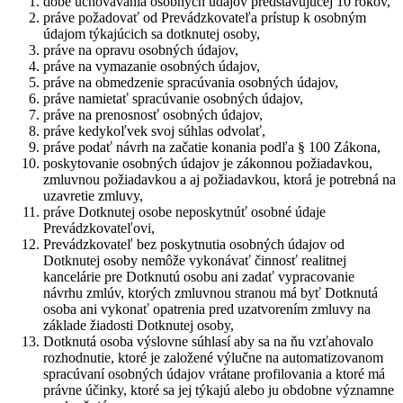
dobe uchovávania osobných údajov predstavujúcej 10 rokov,
práve požadovať od Prevádzkovateľa prístup k osobným
údajom týkajúcich sa dotknutej osoby,
práve na opravu osobných údajov,
práve na vymazanie osobných údajov,
práve na obmedzenie spracúvania osobných údajov,
práve namietať spracúvanie osobných údajov,
práve na prenosnosť osobných údajov,
práve kedykoľvek svoj súhlas odvolať,
práve podať návrh na začatie konania podľa § 100 Zákona,
poskytovanie osobných údajov je zákonnou požiadavkou,
zmluvnou požiadavkou a aj požiadavkou, ktorá je potrebná na
uzavretie zmluvy,
práve Dotknutej osobe neposkytnúť osobné údaje
Prevádzkovateľovi,
Prevádzkovateľ bez poskytnutia osobných údajov od
Dotknutej osoby nemôže vykonávať činnosť realitnej
kancelárie pre Dotknutú osobu ani zadať vypracovanie
návrhu zmlúv, ktorých zmluvnou stranou má byť Dotknutá
osoba ani vykonať opatrenia pred uzatvorením zmluvy na
základe žiadosti Dotknutej osoby,
Dotknutá osoba výslovne súhlasí aby sa na ňu vzťahovalo
rozhodnutie, ktoré je založené výlučne na automatizovanom
spracúvaní osobných údajov vrátane profilovania a ktoré má
právne účinky, ktoré sa jej týkajú alebo ju obdobne významne