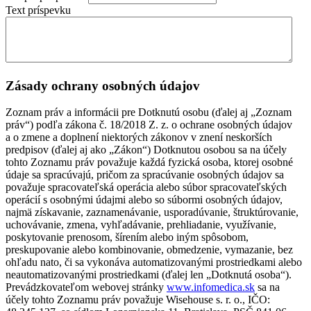
Text príspevku
Zásady ochrany osobných údajov
Zoznam práv a informácii pre Dotknutú osobu (ďalej aj „Zoznam
práv“) podľa zákona č. 18/2018 Z. z. o ochrane osobných údajov
a o zmene a doplnení niektorých zákonov v znení neskorších
predpisov (ďalej aj ako „Zákon“) Dotknutou osobou sa na účely
tohto Zoznamu práv považuje každá fyzická osoba, ktorej osobné
údaje sa spracúvajú, pričom za spracúvanie osobných údajov sa
považuje spracovateľská operácia alebo súbor spracovateľských
operácií s osobnými údajmi alebo so súbormi osobných údajov,
najmä získavanie, zaznamenávanie, usporadúvanie, štruktúrovanie,
uchovávanie, zmena, vyhľadávanie, prehliadanie, využívanie,
poskytovanie prenosom, šírením alebo iným spôsobom,
preskupovanie alebo kombinovanie, obmedzenie, vymazanie, bez
ohľadu nato, či sa vykonáva automatizovanými prostriedkami alebo
neautomatizovanými prostriedkami (ďalej len „Dotknutá osoba“).
Prevádzkovateľom webovej stránky
www.infomedica.sk
sa na
účely tohto Zoznamu práv považuje Wisehouse s. r. o., IČO: