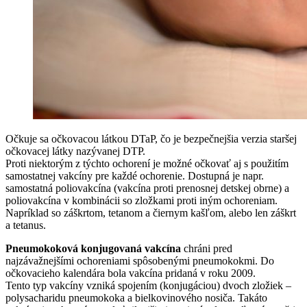
Očkuje sa očkovacou látkou DTaP, čo je bezpečnejšia verzia staršej
očkovacej látky nazývanej DTP.
Proti niektorým z týchto ochorení je možné očkovať aj s použitím
samostatnej vakcíny pre každé ochorenie. Dostupná je napr.
samostatná poliovakcína (vakcína proti prenosnej detskej obrne) a
poliovakcína v kombinácii so zložkami proti iným ochoreniam.
Napríklad so záškrtom, tetanom a čiernym kašľom, alebo len záškrt
a tetanus.
Pneumokoková konjugovaná vakcína
chráni pred
najzávažnejšími ochoreniami spôsobenými pneumokokmi. Do
očkovacieho kalendára bola vakcína pridaná v roku 2009.
Tento typ vakcíny vzniká spojením (konjugáciou) dvoch zložiek –
polysacharidu pneumokoka a bielkovinového nosiča. Takáto