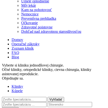
Umelé oplodnenie
Môj lekár
Kam na pohotovosť
Nemocnice
Preventívna prehliadka
Očkovanie
Zdravotné poistovne
Dohľad nad zdravotnou starostlivosťou
Domov
Operačné zákroky
Zoznam kliník
FAQ
Blog
Vyberte si kliniku jednodňovej chirurgie.
Očné kliniky, ortopedické kliniky, cievna chirurgia, kliniky
asistovanej reprodukcie.
Objednajte sa.
Kliniky
Kúpele