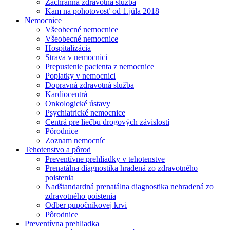
Záchranná zdravotná služba
Kam na pohotovosť od 1.júla 2018
Nemocnice
Všeobecné nemocnice
Všeobecné nemocnice
Hospitalizácia
Strava v nemocnici
Prepustenie pacienta z nemocnice
Poplatky v nemocnici
Dopravná zdravotná služba
Kardiocentrá
Onkologické ústavy
Psychiatrické nemocnice
Centrá pre liečbu drogových závislostí
Pôrodnice
Zoznam nemocníc
Tehotenstvo a pôrod
Preventívne prehliadky v tehotenstve
Prenatálna diagnostika hradená zo zdravotného
poistenia
Nadštandardná prenatálna diagnostika nehradená zo
zdravotného poistenia
Odber pupočníkovej krvi
Pôrodnice
Preventívna prehliadka