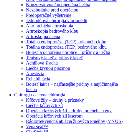
Konzervatívna / neoperačná liečba
Nezabudnite pred operáciou
Predoperačné vyšetrenie
Jednodňová chirurgia v ortopédii
Ako prebieha artroskopia
Artroskopia bedrového kĺbu
Artroskopia / cena
Totálna endoprotéza (TEP) kolenného kĺbu
Totálna endoprotéza (TEP) bedrového kĺbu
Bolesť a ochorenia chrbtice – príčiny a liečba
Tenisový lakeť / golfový lakeť
Achillova šľacha
Liečba krvnou plazmou
Anestézia
Rehabilitácia
Bolesť lakťa – najčastejšie príčiny a najúčinnejšia
liečba
Chirurgia / cievna chirurgia
Kŕčové žily – druhy a príznaky
Liečba kŕčových žíl
Operácia kŕčových žíl – druhy, priebeh a ceny
Operácia kŕčových žíl laserom
Rádiofrekvenčná ablácia žilových kmeňov (VNUS)
VenaSeal™
ClariVein™