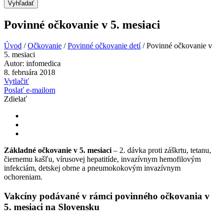
Vyhľadať
Povinné očkovanie v 5. mesiaci
Úvod
/
Očkovanie
/
Povinné očkovanie detí
/
Povinné očkovanie v
5. mesiaci
Autor:
infomedica
8. februára 2018
Vytlačiť
Poslať e-mailom
Zdielať
Základné očkovanie v 5. mesiaci
– 2. dávka proti záškrtu, tetanu,
čiernemu kašľu, vírusovej hepatitíde, invazívnym hemofilovým
infekciám, detskej obrne a pneumokokovým invazívnym
ochoreniam.
Vakcíny podávané v rámci povinného očkovania v
5. mesiaci na Slovensku