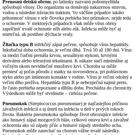
Prenosnú detskú obrnu
, po latinsky nazvanú poliomyelitída
spôsobujú vírusy. Do organizmu sa dostávajú nakazenou stravou,
vodou a následne tráviacim traktom. Vo väčšine prípadov takáto
prítomnosť vírusu v tele človeka prebieha bez príznakov, nejde teda
o ochorenie. V niektorých prípadoch však môže vírus obrny
zapríčiniť trvalé ochrnutie nôh alebo rúk. Infekcia môže byť aj
smrteľná, ak postihne dýchacie svaly.
Žltačka typu B
infekčný zápal pečene, spôsobuje vírus hepatitídy.
Inkubačná doba ochorenia, je veľmi dlhá. Trvá 50 až 180 dní. Vírus
sa medzi ľuďmi prenáša krvou, sexuálnym stykom, krvnými
derivátmi alebo telesnými tekutinami. K nákaze stačí minimálne aj
voľným okom neviditeľné množstvo krvi. Choroba sa môže
preniesť aj počas pôrodu z matky na novorodenca, pri pohlavnom
styku alebo pri intímnom kontakte v rodine. Vírus je veľmi odolný a
veľmi dlho prežíva. Hepatitída typu B je nebezpečná najmä preto,
že často prebieha nepoznane a dlhšiu dobu. Prechádza do chronicity.
Výsledkom môže byť stvrdnutie – cirhóza pečene.
Pneumokok
(Streptococcus pneumoniae) je najčastejšou príčinou
závažných infekcií a aj úmrtí na infekciu u detí v prvých rokoch
života. Baktéria pneumokoka spôsobuje život ohrozujúce infekcie
ako hnisavý zápal mozgových blán, celkovú otravu krvi a závažné
ochorenia ako sú zápaly pľúc a hnisavé zápaly stredného ucha.
Pneumokok môže zanechať na chorom vážne trvalé následky.