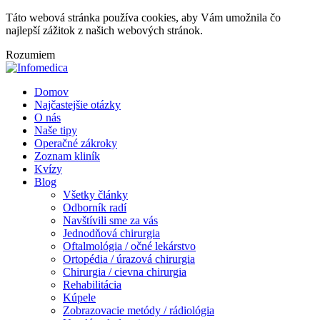
Táto webová stránka používa cookies, aby Vám umožnila čo
najlepší zážitok z našich webových stránok.
Rozumiem
Domov
Najčastejšie otázky
O nás
Naše tipy
Operačné zákroky
Zoznam kliník
Kvízy
Blog
Všetky články
Odborník radí
Navštívili sme za vás
Jednodňová chirurgia
Oftalmológia / očné lekárstvo
Ortopédia / úrazová chirurgia
Chirurgia / cievna chirurgia
Rehabilitácia
Kúpele
Zobrazovacie metódy / rádiológia