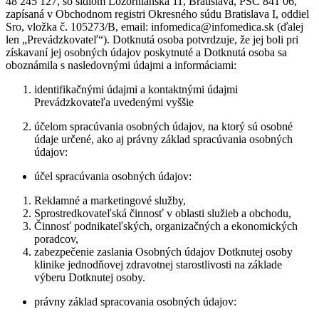
48 245 127, so sídlom Lozornianska 11, Bratislava, PSČ 841 06,
zapísaná v Obchodnom registri Okresného súdu Bratislava I, oddiel
Sro, vložka č. 105273/B, email: infomedica@infomedica.sk (ďalej
len „Prevádzkovateľ“). Dotknutá osoba potvrdzuje, že jej boli pri
získavaní jej osobných údajov poskytnuté a Dotknutá osoba sa
oboznámila s nasledovnými údajmi a informáciami:
identifikačnými údajmi a kontaktnými údajmi
Prevádzkovateľa uvedenými vyššie
účelom spracúvania osobných údajov, na ktorý sú osobné
údaje určené, ako aj právny základ spracúvania osobných
údajov:
účel spracúvania osobných údajov:
Reklamné a marketingové služby,
Sprostredkovateľská činnosť v oblasti služieb a obchodu,
Činnosť podnikateľských, organizačných a ekonomických
poradcov,
zabezpečenie zaslania Osobných údajov Dotknutej osoby
klinike jednodňovej zdravotnej starostlivosti na základe
výberu Dotknutej osoby.
právny základ spracovania osobných údajov: