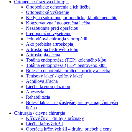
Ortopédia / úrazová chirurgia
Ortopedické ochorenia a ich liečba
Ortopedické vyšetrenie
Kedy na súkromnej ortopedickej klinike neplatíte
Konzervatívna / neoperačná liečba
Nezabudnite pred operáciou
Predoperačné vyšetrenie
Jednodňová chirurgia v ortopédii
Ako prebieha artroskopia
Artroskopia bedrového kĺbu
Artroskopia / cena
Totálna endoprotéza (TEP) kolenného kĺbu
Totálna endoprotéza (TEP) bedrového kĺbu
Bolesť a ochorenia chrbtice – príčiny a liečba
Tenisový lakeť / golfový lakeť
Achillova šľacha
Liečba krvnou plazmou
Anestézia
Rehabilitácia
Bolesť lakťa – najčastejšie príčiny a najúčinnejšia
liečba
Chirurgia / cievna chirurgia
Kŕčové žily – druhy a príznaky
Liečba kŕčových žíl
Operácia kŕčových žíl – druhy, priebeh a ceny