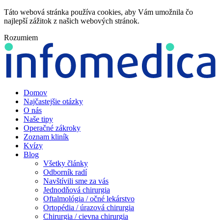
Táto webová stránka používa cookies, aby Vám umožnila čo
najlepší zážitok z našich webových stránok.
Rozumiem
Domov
Najčastejšie otázky
O nás
Naše tipy
Operačné zákroky
Zoznam kliník
Kvízy
Blog
Všetky články
Odborník radí
Navštívili sme za vás
Jednodňová chirurgia
Oftalmológia / očné lekárstvo
Ortopédia / úrazová chirurgia
Chirurgia / cievna chirurgia