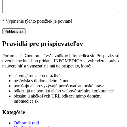
*
Vyplnenie týchto položiek je povinné
Pravidlá pre prispievateľov
Fórum je službou pre návsštevniíkov infomedica.sk. Príspevky sú
uverejnené hneď po pridaní. INFOMEDICA si vyhradzuje právo
neuverejniť a vymazať najmä tie príspevky, ktoré:
sú vulgárne alebo urážlivé
nesúvisia s titulom alebo témou
porušujú alebo vyzývajú porušovať autorské práva
odkazujú na ponuku alebo webové stránky konkurencie
obsahujú akékoľvek URL odkazy mimo domény
infomedica.sk
Kategórie
Odborník radí