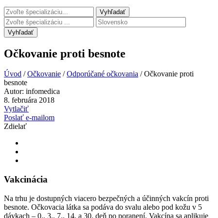
Vyhľadať
Očkovanie proti besnote
Úvod
/
Očkovanie
/
Odporúčané očkovania
/
Očkovanie proti
besnote
Autor:
infomedica
8. februára 2018
Vytlačiť
Poslať e-mailom
Zdielať
Vakcinácia
Na trhu je dostupných viacero bezpečných a účinných vakcín proti
besnote. Očkovacia látka sa podáva do svalu alebo pod kožu v 5
dávkach – 0., 3., 7., 14. a 30. deň po poranení. Vakcína sa aplikuje