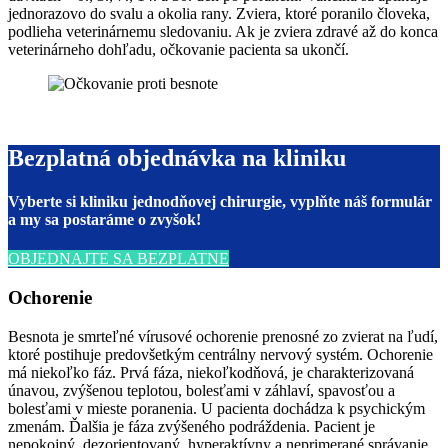
jednorazovo do svalu a okolia rany. Zviera, ktoré poranilo človeka,
podlieha veterinárnemu sledovaniu. Ak je zviera zdravé až do konca
veterinárneho dohľadu, očkovanie pacienta sa ukončí.
Bezplatná objednávka na kliniku
Vyberte si kliniku jednodňovej chirurgie, vyplňte náš formulár
a my sa postaráme o zvyšok!
OBJEDNAJTE SA BEZPLATNE
Ochorenie
Besnota je smrteľné vírusové ochorenie prenosné zo zvierat na ľudí,
ktoré postihuje predovšetkým centrálny nervový systém. Ochorenie
má niekoľko fáz. Prvá fáza, niekoľkodňová, je charakterizovaná
únavou, zvýšenou teplotou, bolesťami v záhlaví, spavosťou a
bolesťami v mieste poranenia. U pacienta dochádza k psychickým
zmenám. Ďalšia je fáza zvýšeného podráždenia. Pacient je
nepokojný, dezorientovaný, hyperaktívny a neprimerané správanie.