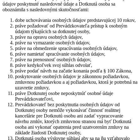
údajov poskytnuté nasledovné údaje a Dotknutá osoba sa
oboznámila s nasledovnými skutočnosťami:
dobe uchovávania osobných údajov predstavujúcej 10 rokov,
práve požadovať od Prevádzkovateľa prístup k osobným
údajom týkajúcich sa dotknutej osoby,
práve na opravu osobných údajov,
práve na vymazanie osobných údajov,
práve na obmedzenie spracúvania osobných údajov,
práve namietať spracúvanie osobných údajov,
práve na prenosnosť osobných údajov,
práve kedykoľvek svoj súhlas odvolať,
práve podať návrh na začatie konania podľa § 100 Zákona,
poskytovanie osobných údajov je zákonnou požiadavkou,
zmluvnou požiadavkou a aj požiadavkou, ktorá je potrebná na
uzavretie zmluvy,
práve Dotknutej osobe neposkytnúť osobné údaje
Prevádzkovateľovi,
Prevádzkovateľ bez poskytnutia osobných údajov od
Dotknutej osoby nemôže vykonávať činnosť realitnej
kancelárie pre Dotknutú osobu ani zadať vypracovanie
návrhu zmlúv, ktorých zmluvnou stranou má byť Dotknutá
osoba ani vykonať opatrenia pred uzatvorením zmluvy na
základe žiadosti Dotknutej osoby,
Dotknutá osoba výslovne súhlasí aby sa na ňu vzťahovalo