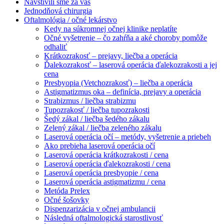
Navštívili sme za vás
Jednodňová chirurgia
Oftalmológia / očné lekárstvo
Kedy na súkromnej očnej klinike neplatíte
Očné vyšetrenie – čo zahŕňa a aké choroby pomôže
odhaliť
Krátkozrakosť – prejavy, liečba a operácia
Ďalekozrakosť – laserová operácia ďalekozrakosti a jej
cena
Presbyopia (Vetchozrakosť) – liečba a operácia
Astigmatizmus oka – definícia, prejavy a operácia
Strabizmus / liečba strabizmu
Tupozrakosť / liečba tupozrakosti
Šedý zákal / liečba šedého zákalu
Zelený zákal / liečba zeleného zákalu
Laserová operácia očí – metódy, vyšetrenie a priebeh
Ako prebieha laserová operácia očí
Laserová operácia krátkozrakosti / cena
Laserová operácia ďalekozrakosti / cena
Laserová operácia presbyopie / cena
Laserová operácia astigmatizmu / cena
Metóda Prelex
Očné šošovky
Dispenzarizácia v očnej ambulancii
Následná oftalmologická starostlivosť