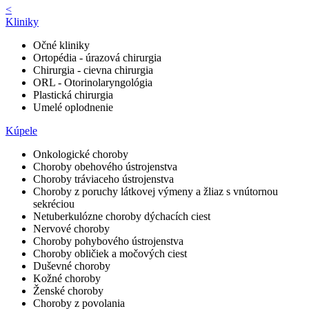
<
Kliniky
Očné kliniky
Ortopédia - úrazová chirurgia
Chirurgia - cievna chirurgia
ORL - Otorinolaryngológia
Plastická chirurgia
Umelé oplodnenie
Kúpele
Onkologické choroby
Choroby obehového ústrojenstva
Choroby tráviaceho ústrojenstva
Choroby z poruchy látkovej výmeny a žliaz s vnútornou
sekréciou
Netuberkulózne choroby dýchacích ciest
Nervové choroby
Choroby pohybového ústrojenstva
Choroby obličiek a močových ciest
Duševné choroby
Kožné choroby
Ženské choroby
Choroby z povolania