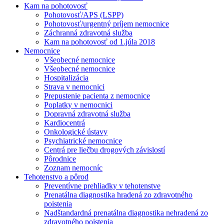
Kam na pohotovosť
Pohotovosť/APS (LSPP)
Pohotovosť/urgentný príjem nemocnice
Záchranná zdravotná služba
Kam na pohotovosť od 1.júla 2018
Nemocnice
Všeobecné nemocnice
Všeobecné nemocnice
Hospitalizácia
Strava v nemocnici
Prepustenie pacienta z nemocnice
Poplatky v nemocnici
Dopravná zdravotná služba
Kardiocentrá
Onkologické ústavy
Psychiatrické nemocnice
Centrá pre liečbu drogových závislostí
Pôrodnice
Zoznam nemocníc
Tehotenstvo a pôrod
Preventívne prehliadky v tehotenstve
Prenatálna diagnostika hradená zo zdravotného
poistenia
Nadštandardná prenatálna diagnostika nehradená zo
zdravotného poistenia