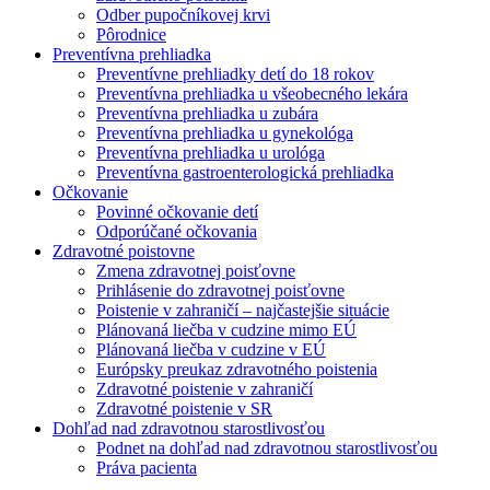
Odber pupočníkovej krvi
Pôrodnice
Preventívna prehliadka
Preventívne prehliadky detí do 18 rokov
Preventívna prehliadka u všeobecného lekára
Preventívna prehliadka u zubára
Preventívna prehliadka u gynekológa
Preventívna prehliadka u urológa
Preventívna gastroenterologická prehliadka
Očkovanie
Povinné očkovanie detí
Odporúčané očkovania
Zdravotné poistovne
Zmena zdravotnej poisťovne
Prihlásenie do zdravotnej poisťovne
Poistenie v zahraničí – najčastejšie situácie
Plánovaná liečba v cudzine mimo EÚ
Plánovaná liečba v cudzine v EÚ
Európsky preukaz zdravotného poistenia
Zdravotné poistenie v zahraničí
Zdravotné poistenie v SR
Dohľad nad zdravotnou starostlivosťou
Podnet na dohľad nad zdravotnou starostlivosťou
Práva pacienta