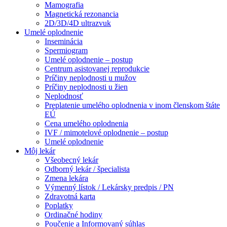
Mamografia
Magnetická rezonancia
2D/3D/4D ultrazvuk
Umelé oplodnenie
Inseminácia
Spermiogram
Umelé oplodnenie – postup
Centrum asistovanej reprodukcie
Príčiny neplodnosti u mužov
Príčiny neplodnosti u žien
Neplodnosť
Preplatenie umelého oplodnenia v inom členskom štáte
EÚ
Cena umelého oplodnenia
IVF / mimotelové oplodnenie – postup
Umelé oplodnenie
Môj lekár
Všeobecný lekár
Odborný lekár / špecialista
Zmena lekára
Výmenný lístok / Lekársky predpis / PN
Zdravotná karta
Poplatky
Ordinačné hodiny
Poučenie a Informovaný súhlas