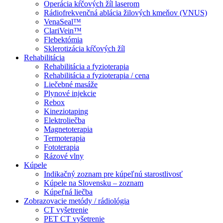
Operácia kŕčových žíl laserom
Rádiofrekvenčná ablácia žilových kmeňov (VNUS)
VenaSeal™
ClariVein™
Flebektómia
Sklerotizácia kŕčových žíl
Rehabilitácia
Rehabilitácia a fyzioterapia
Rehabilitácia a fyzioterapia / cena
Liečebné masáže
Plynové injekcie
Rebox
Kineziotaping
Elektroliečba
Magnetoterapia
Termoterapia
Fototerapia
Rázové vlny
Kúpele
Indikačný zoznam pre kúpeľnú starostlivosť
Kúpele na Slovensku – zoznam
Kúpeľná liečba
Zobrazovacie metódy / rádiológia
CT vyšetrenie
PET CT vyšetrenie