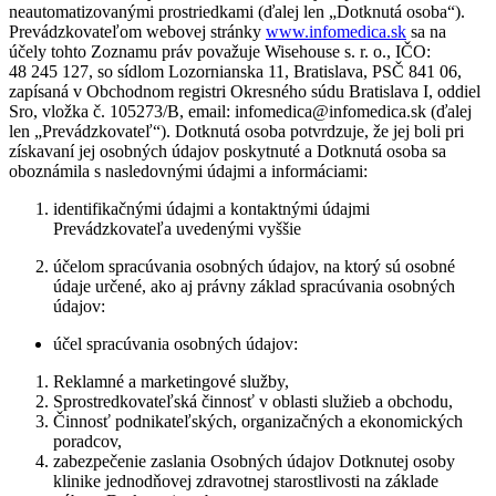
neautomatizovanými prostriedkami (ďalej len „Dotknutá osoba“).
Prevádzkovateľom webovej stránky
www.infomedica.sk
sa na
účely tohto Zoznamu práv považuje Wisehouse s. r. o., IČO:
48 245 127, so sídlom Lozornianska 11, Bratislava, PSČ 841 06,
zapísaná v Obchodnom registri Okresného súdu Bratislava I, oddiel
Sro, vložka č. 105273/B, email: infomedica@infomedica.sk (ďalej
len „Prevádzkovateľ“). Dotknutá osoba potvrdzuje, že jej boli pri
získavaní jej osobných údajov poskytnuté a Dotknutá osoba sa
oboznámila s nasledovnými údajmi a informáciami:
identifikačnými údajmi a kontaktnými údajmi
Prevádzkovateľa uvedenými vyššie
účelom spracúvania osobných údajov, na ktorý sú osobné
údaje určené, ako aj právny základ spracúvania osobných
údajov:
účel spracúvania osobných údajov:
Reklamné a marketingové služby,
Sprostredkovateľská činnosť v oblasti služieb a obchodu,
Činnosť podnikateľských, organizačných a ekonomických
poradcov,
zabezpečenie zaslania Osobných údajov Dotknutej osoby
klinike jednodňovej zdravotnej starostlivosti na základe