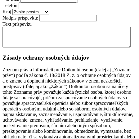
Telefón
Kraj
Nadpis príspevku:
Text príspevku
Zásady ochrany osobných údajov
Zoznam práv a informácii pre Dotknutú osobu (ďalej aj „Zoznam
práv“) podľa zákona č. 18/2018 Z. z. o ochrane osobných údajov
a o zmene a doplnení niektorých zákonov v znení neskorších
predpisov (ďalej aj ako „Zákon“) Dotknutou osobou sa na účely
tohto Zoznamu práv považuje každá fyzická osoba, ktorej osobné
údaje sa spracúvajú, pričom za spracúvanie osobných údajov sa
považuje spracovateľská operácia alebo súbor spracovateľských
operácií s osobnými údajmi alebo so súbormi osobných údajov,
najmä získavanie, zaznamenávanie, usporadúvanie, štruktúrovanie,
uchovávanie, zmena, vyhľadávanie, prehliadanie, využívanie,
poskytovanie prenosom, šírením alebo iným spôsobom,
preskupovanie alebo kombinovanie, obmedzenie, vymazanie, bez
ohľadu nato, či sa vykonáva automatizovanými prostriedkami alebo