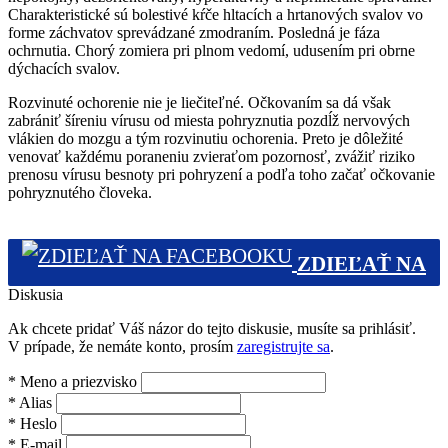
Charakteristické sú bolestivé kŕče hltacích a hrtanových svalov vo
forme záchvatov sprevádzané zmodraním. Posledná je fáza
ochrnutia. Chorý zomiera pri plnom vedomí, udusením pri obrne
dýchacích svalov.
Rozvinuté ochorenie nie je liečiteľné. Očkovaním sa dá však
zabrániť šíreniu vírusu od miesta pohryznutia pozdĺž nervových
vlákien do mozgu a tým rozvinutiu ochorenia. Preto je dôležité
venovať každému poraneniu zvieraťom pozornosť, zvážiť riziko
prenosu vírusu besnoty pri pohryzení a podľa toho začať očkovanie
pohryznutého človeka.
ZDIEĽAŤ NA
Diskusia
FACEBOOKU (0)
Ak chcete pridať Váš názor do tejto diskusie, musíte sa prihlásiť.
V prípade, že nemáte konto, prosím
zaregistrujte sa
.
*
Meno a priezvisko
*
Alias
*
Heslo
*
E-mail