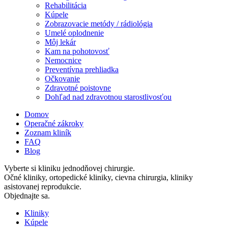
Rehabilitácia
Kúpele
Zobrazovacie metódy / rádiológia
Umelé oplodnenie
Môj lekár
Kam na pohotovosť
Nemocnice
Preventívna prehliadka
Očkovanie
Zdravotné poistovne
Dohľad nad zdravotnou starostlivosťou
Domov
Operačné zákroky
Zoznam kliník
FAQ
Blog
Vyberte si kliniku jednodňovej chirurgie.
Očné kliniky, ortopedické kliniky, cievna chirurgia, kliniky
asistovanej reprodukcie.
Objednajte sa.
Kliniky
Kúpele