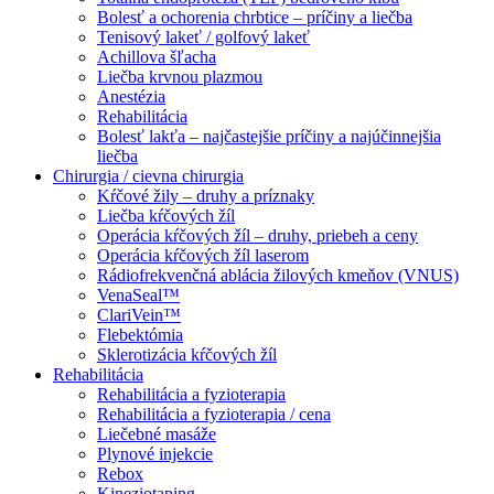
Bolesť a ochorenia chrbtice – príčiny a liečba
Tenisový lakeť / golfový lakeť
Achillova šľacha
Liečba krvnou plazmou
Anestézia
Rehabilitácia
Bolesť lakťa – najčastejšie príčiny a najúčinnejšia
liečba
Chirurgia / cievna chirurgia
Kŕčové žily – druhy a príznaky
Liečba kŕčových žíl
Operácia kŕčových žíl – druhy, priebeh a ceny
Operácia kŕčových žíl laserom
Rádiofrekvenčná ablácia žilových kmeňov (VNUS)
VenaSeal™
ClariVein™
Flebektómia
Sklerotizácia kŕčových žíl
Rehabilitácia
Rehabilitácia a fyzioterapia
Rehabilitácia a fyzioterapia / cena
Liečebné masáže
Plynové injekcie
Rebox
Kineziotaping