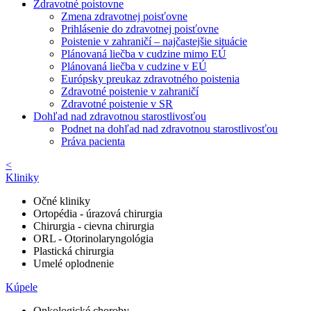
Zdravotné poistovne
Zmena zdravotnej poisťovne
Prihlásenie do zdravotnej poisťovne
Poistenie v zahraničí – najčastejšie situácie
Plánovaná liečba v cudzine mimo EÚ
Plánovaná liečba v cudzine v EÚ
Európsky preukaz zdravotného poistenia
Zdravotné poistenie v zahraničí
Zdravotné poistenie v SR
Dohľad nad zdravotnou starostlivosťou
Podnet na dohľad nad zdravotnou starostlivosťou
Práva pacienta
<
Kliniky
Očné kliniky
Ortopédia - úrazová chirurgia
Chirurgia - cievna chirurgia
ORL - Otorinolaryngológia
Plastická chirurgia
Umelé oplodnenie
Kúpele
Onkologické choroby