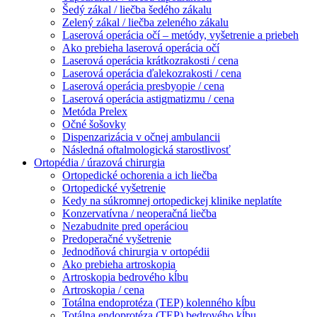
Šedý zákal / liečba šedého zákalu
Zelený zákal / liečba zeleného zákalu
Laserová operácia očí – metódy, vyšetrenie a priebeh
Ako prebieha laserová operácia očí
Laserová operácia krátkozrakosti / cena
Laserová operácia ďalekozrakosti / cena
Laserová operácia presbyopie / cena
Laserová operácia astigmatizmu / cena
Metóda Prelex
Očné šošovky
Dispenzarizácia v očnej ambulancii
Následná oftalmologická starostlivosť
Ortopédia / úrazová chirurgia
Ortopedické ochorenia a ich liečba
Ortopedické vyšetrenie
Kedy na súkromnej ortopedickej klinike neplatíte
Konzervatívna / neoperačná liečba
Nezabudnite pred operáciou
Predoperačné vyšetrenie
Jednodňová chirurgia v ortopédii
Ako prebieha artroskopia
Artroskopia bedrového kĺbu
Artroskopia / cena
Totálna endoprotéza (TEP) kolenného kĺbu
Totálna endoprotéza (TEP) bedrového kĺbu