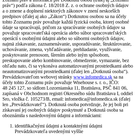
práv“) podľa zákona č. 18/2018 Z. z. o ochrane osobných údajov
a o zmene a doplnení niektorých zákonov v znení neskorších
predpisov (ďalej aj ako „Zákon“) Dotknutou osobou sa na účely
tohto Zoznamu práv považuje každá fyzická osoba, ktorej osobné
údaje sa spracúvajú, pričom za spracúvanie osobných údajov sa
považuje spracovateľská operácia alebo súbor spracovateľských
operácií s osobnými údajmi alebo so súbormi osobných údajov,
najmä získavanie, zaznamenávanie, usporadúvanie, štruktúrovanie,
uchovávanie, zmena, vyhľadávanie, prehliadanie, využívanie,
poskytovanie prenosom, šírením alebo iným spôsobom,
preskupovanie alebo kombinovanie, obmedzenie, vymazanie, bez
ohľadu nato, či sa vykonáva automatizovanými prostriedkami alebo
neautomatizovanými prostriedkami (ďalej len „Dotknutá osoba“).
Prevádzkovateľom webovej stránky
www.infomedica.sk
sa na
účely tohto Zoznamu práv považuje Wisehouse s. r. o., IČO:
48 245 127, so sídlom Lozornianska 11, Bratislava, PSČ 841 06,
zapísaná v Obchodnom registri Okresného súdu Bratislava I, oddiel
Sro, vložka č. 105273/B, email: infomedica@infomedica.sk (ďalej
len „Prevádzkovateľ“). Dotknutá osoba potvrdzuje, že jej boli pri
získavaní jej osobných údajov poskytnuté a Dotknutá osoba sa
oboznámila s nasledovnými údajmi a informáciami:
identifikačnými údajmi a kontaktnými údajmi
Prevádzkovateľa uvedenými vyššie