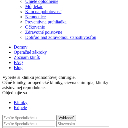
Umelé oplodnenie
Môj lekár
Kam na pohotovosť
Nemocnice
Preventívna prehliadka
Očkovanie
Zdravotné poistovne
Dohľad nad zdravotnou starostlivosťou
Domov
Operačné zákroky
Zoznam kliník
FAQ
Blog
Vyberte si kliniku jednodňovej chirurgie.
Očné kliniky, ortopedické kliniky, cievna chirurgia, kliniky
asistovanej reprodukcie.
Objednajte sa.
Kliniky
Kúpele