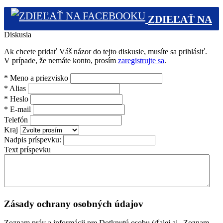
ZDIEĽAŤ NA
Diskusia
FACEBOOKU (0)
Ak chcete pridať Váš názor do tejto diskusie, musíte sa prihlásiť.
V prípade, že nemáte konto, prosím
zaregistrujte sa
.
*
Meno a priezvisko
*
Alias
*
Heslo
*
E-mail
Telefón
Kraj
Nadpis príspevku:
Text príspevku
Zásady ochrany osobných údajov
Zoznam práv a informácii pre Dotknutú osobu (ďalej aj „Zoznam