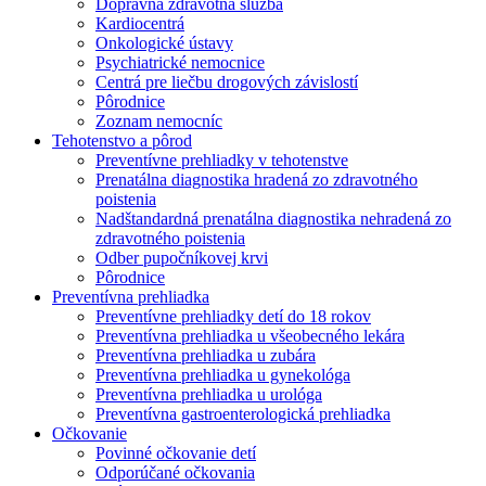
Dopravná zdravotná služba
Kardiocentrá
Onkologické ústavy
Psychiatrické nemocnice
Centrá pre liečbu drogových závislostí
Pôrodnice
Zoznam nemocníc
Tehotenstvo a pôrod
Preventívne prehliadky v tehotenstve
Prenatálna diagnostika hradená zo zdravotného
poistenia
Nadštandardná prenatálna diagnostika nehradená zo
zdravotného poistenia
Odber pupočníkovej krvi
Pôrodnice
Preventívna prehliadka
Preventívne prehliadky detí do 18 rokov
Preventívna prehliadka u všeobecného lekára
Preventívna prehliadka u zubára
Preventívna prehliadka u gynekológa
Preventívna prehliadka u urológa
Preventívna gastroenterologická prehliadka
Očkovanie
Povinné očkovanie detí
Odporúčané očkovania