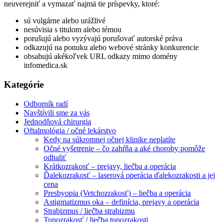
neuverejniť a vymazať najmä tie príspevky, ktoré:
sú vulgárne alebo urážlivé
nesúvisia s titulom alebo témou
porušujú alebo vyzývajú porušovať autorské práva
odkazujú na ponuku alebo webové stránky konkurencie
obsahujú akékoľvek URL odkazy mimo domény
infomedica.sk
Kategórie
Odborník radí
Navštívili sme za vás
Jednodňová chirurgia
Oftalmológia / očné lekárstvo
Kedy na súkromnej očnej klinike neplatíte
Očné vyšetrenie – čo zahŕňa a aké choroby pomôže
odhaliť
Krátkozrakosť – prejavy, liečba a operácia
Ďalekozrakosť – laserová operácia ďalekozrakosti a jej
cena
Presbyopia (Vetchozrakosť) – liečba a operácia
Astigmatizmus oka – definícia, prejavy a operácia
Strabizmus / liečba strabizmu
Tupozrakosť / liečba tupozrakosti