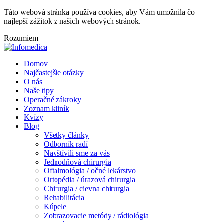
Táto webová stránka používa cookies, aby Vám umožnila čo
najlepší zážitok z našich webových stránok.
Rozumiem
Domov
Najčastejšie otázky
O nás
Naše tipy
Operačné zákroky
Zoznam kliník
Kvízy
Blog
Všetky články
Odborník radí
Navštívili sme za vás
Jednodňová chirurgia
Oftalmológia / očné lekárstvo
Ortopédia / úrazová chirurgia
Chirurgia / cievna chirurgia
Rehabilitácia
Kúpele
Zobrazovacie metódy / rádiológia