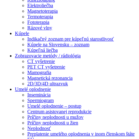
Elektroliečba
Magnetoterapia
Termoterapia
Fototerapia
Rázové vlny
Kúpele
Indikačný zoznam pre kúpeľnú starostlivosť
Kúpele na Slovensku – zoznam
Kúpeľná liečba
Zobrazovacie metódy / rádiológia
CT vyšetrenie
PET CT vyšetrenie
Mamografia
Magnetická rezonancia
2D/3D/4D ultrazvuk
Umelé oplodnenie
Inseminácia
Spermiogram
Umelé oplodnenie – postup
Centrum asistovanej reprodukcie
Príčiny neplodnosti u mužov
Príčiny neplodnosti u žien
Neplodnosť
Preplatenie umelého oplodnenia v inom členskom štáte