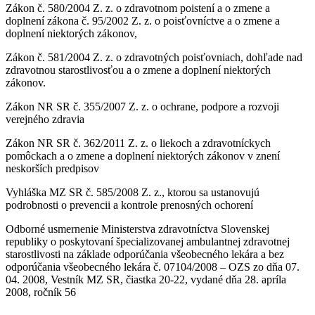
Zákon č. 580/2004 Z. z. o zdravotnom poistení a o zmene a
doplnení zákona č. 95/2002 Z. z. o poisťovníctve a o zmene a
doplnení niektorých zákonov,
Zákon č. 581/2004 Z. z. o zdravotných poisťovniach, dohľade nad
zdravotnou starostlivosťou a o zmene a doplnení niektorých
zákonov.
Zákon NR SR č. 355/2007 Z. z. o ochrane, podpore a rozvoji
verejného zdravia
Zákon NR SR č. 362/2011 Z. z. o liekoch a zdravotníckych
pomôckach a o zmene a doplnení niektorých zákonov v znení
neskorších predpisov
Vyhláška MZ SR č. 585/2008 Z. z., ktorou sa ustanovujú
podrobnosti o prevencii a kontrole prenosných ochorení
Odborné usmernenie Ministerstva zdravotníctva Slovenskej
republiky o poskytovaní špecializovanej ambulantnej zdravotnej
starostlivosti na základe odporúčania všeobecného lekára a bez
odporúčania všeobecného lekára č. 07104/2008 – OZS zo dňa 07.
04. 2008, Vestník MZ SR, čiastka 20-22, vydané dňa 28. apríla
2008, ročník 56