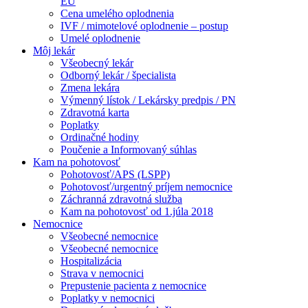
EÚ
Cena umelého oplodnenia
IVF / mimotelové oplodnenie – postup
Umelé oplodnenie
Môj lekár
Všeobecný lekár
Odborný lekár / špecialista
Zmena lekára
Výmenný lístok / Lekársky predpis / PN
Zdravotná karta
Poplatky
Ordinačné hodiny
Poučenie a Informovaný súhlas
Kam na pohotovosť
Pohotovosť/APS (LSPP)
Pohotovosť/urgentný príjem nemocnice
Záchranná zdravotná služba
Kam na pohotovosť od 1.júla 2018
Nemocnice
Všeobecné nemocnice
Všeobecné nemocnice
Hospitalizácia
Strava v nemocnici
Prepustenie pacienta z nemocnice
Poplatky v nemocnici