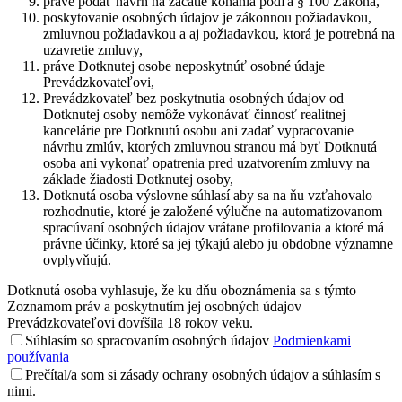
práve podať návrh na začatie konania podľa § 100 Zákona,
poskytovanie osobných údajov je zákonnou požiadavkou,
zmluvnou požiadavkou a aj požiadavkou, ktorá je potrebná na
uzavretie zmluvy,
práve Dotknutej osobe neposkytnúť osobné údaje
Prevádzkovateľovi,
Prevádzkovateľ bez poskytnutia osobných údajov od
Dotknutej osoby nemôže vykonávať činnosť realitnej
kancelárie pre Dotknutú osobu ani zadať vypracovanie
návrhu zmlúv, ktorých zmluvnou stranou má byť Dotknutá
osoba ani vykonať opatrenia pred uzatvorením zmluvy na
základe žiadosti Dotknutej osoby,
Dotknutá osoba výslovne súhlasí aby sa na ňu vzťahovalo
rozhodnutie, ktoré je založené výlučne na automatizovanom
spracúvaní osobných údajov vrátane profilovania a ktoré má
právne účinky, ktoré sa jej týkajú alebo ju obdobne významne
ovplyvňujú.
Dotknutá osoba vyhlasuje, že ku dňu oboznámenia sa s týmto
Zoznamom práv a poskytnutím jej osobných údajov
Prevádzkovateľovi dovŕšila 18 rokov veku.
Súhlasím so spracovaním osobných údajov
Podmienkami
používania
Prečítal/a som si zásady ochrany osobných údajov a súhlasím s
nimi.