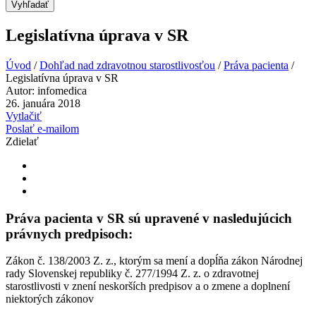
Vyhľadať
Legislatívna úprava v SR
Úvod
/
Dohľad nad zdravotnou starostlivosťou
/
Práva pacienta
/
Legislatívna úprava v SR
Autor:
infomedica
26. januára 2018
Vytlačiť
Poslať e-mailom
Zdielať
Práva pacienta v SR sú upravené v nasledujúcich
právnych predpisoch:
Zákon č. 138/2003 Z. z., ktorým sa mení a dopĺňa zákon Národnej
rady Slovenskej republiky č. 277/1994 Z. z. o zdravotnej
starostlivosti v znení neskorších predpisov a o zmene a doplnení
niektorých zákonov