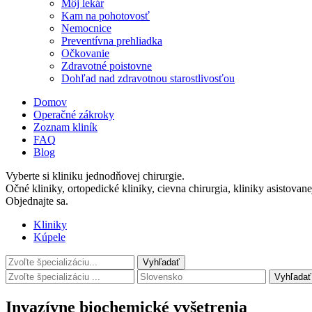
Môj lekár
Kam na pohotovosť
Nemocnice
Preventívna prehliadka
Očkovanie
Zdravotné poistovne
Dohľad nad zdravotnou starostlivosťou
Domov
Operačné zákroky
Zoznam kliník
FAQ
Blog
Vyberte si kliniku jednodňovej chirurgie.
Očné kliniky, ortopedické kliniky, cievna chirurgia, kliniky asistovan
Objednajte sa.
Kliniky
Kúpele
Vyhľadať
Invazívne biochemické vyšetrenia