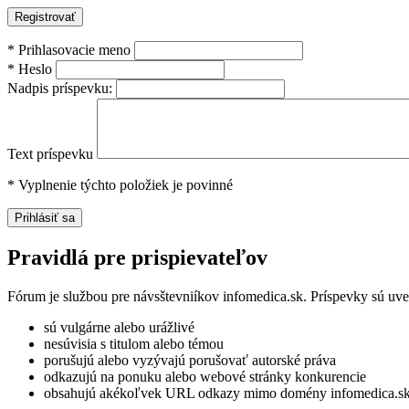
*
Prihlasovacie meno
*
Heslo
Nadpis príspevku:
Text príspevku
*
Vyplnenie týchto položiek je povinné
Pravidlá pre prispievateľov
Fórum je službou pre návsštevniíkov infomedica.sk. Príspevky sú uv
sú vulgárne alebo urážlivé
nesúvisia s titulom alebo témou
porušujú alebo vyzývajú porušovať autorské práva
odkazujú na ponuku alebo webové stránky konkurencie
obsahujú akékoľvek URL odkazy mimo domény infomedica.s