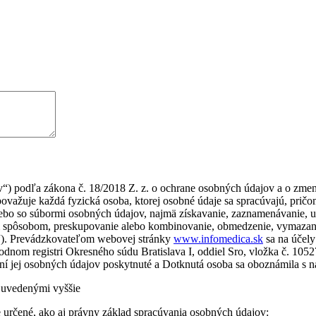
“) podľa zákona č. 18/2018 Z. z. o ochrane osobných údajov a o zmene
važuje každá fyzická osoba, ktorej osobné údaje sa spracúvajú, prič
lebo so súbormi osobných údajov, najmä získavanie, zaznamenávanie, 
ým spôsobom, preskupovanie alebo kombinovanie, obmedzenie, vymazani
a“). Prevádzkovateľom webovej stránky
www.infomedica.sk
sa na účely
dnom registri Okresného súdu Bratislava I, oddiel Sro, vložka č. 105
vaní jej osobných údajov poskytnuté a Dotknutá osoba sa oboznámila s 
 uvedenými vyššie
 určené, ako aj právny základ spracúvania osobných údajov: