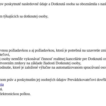
dajov poskytnuté nasledovné údaje a Dotknutá osoba sa oboznámila s n
 týkajúcich sa dotknutej osoby,
nou požiadavkou a aj požiadavkou, ktorá je potrebná na uzavretie zm
teľovi,
 osoby nemôže vykonávať činnosť realitnej kancelárie pre Dotknutú 
tvorením zmluvy na základe žiadosti Dotknutej osoby,
dnutie, ktoré je založené výlučne na automatizovanom spracúvaní osob
mom práv a poskytnutím jej osobných údajov Prevádzkovateľovi dovŕš
nia
i.
lektronickou poštou.