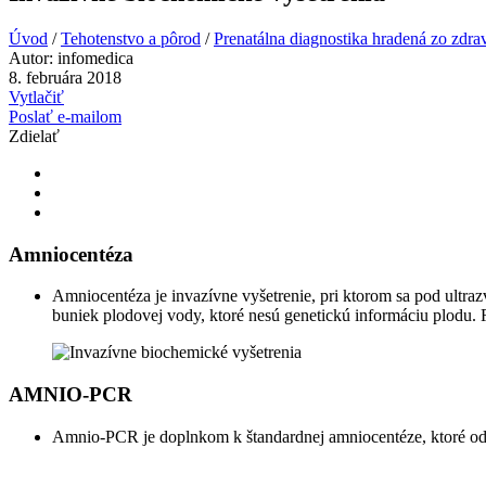
Úvod
/
Tehotenstvo a pôrod
/
Prenatálna diagnostika hradená zo zdra
Autor:
infomedica
8. februára 2018
Vytlačiť
Poslať e-mailom
Zdielať
Amniocentéza
Amniocentéza je invazívne vyšetrenie, pri ktorom sa pod ult
buniek plodovej vody, ktoré nesú genetickú informáciu plodu. 
AMNIO-PCR
Amnio-PCR je doplnkom k štandardnej amniocentéze, ktoré o