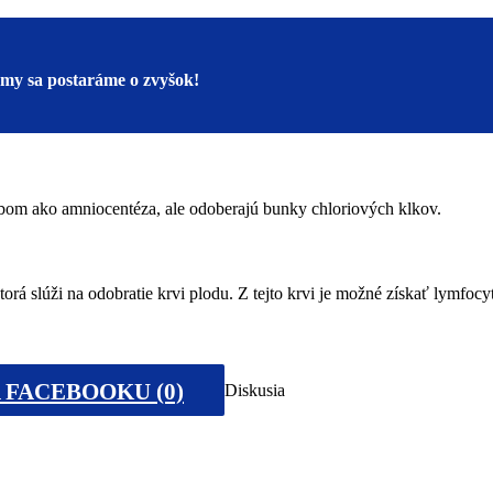
a my sa postaráme o zvyšok!
om ako amniocentéza, ale odoberajú bunky chloriových klkov.
rá slúži na odobratie krvi plodu. Z tejto krvi je možné získať lymfocy
 FACEBOOKU (0)
Diskusia