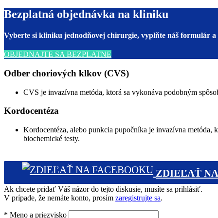
Bezplatná objednávka na kliniku
Vyberte si kliniku jednodňovej chirurgie, vyplňte náš formulár 
OBJEDNAJTE SA BEZPLATNE
Odber choriových klkov (CVS)
CVS je invazívna metóda, ktorá sa vykonáva podobným spôsob
Kordocentéza
Kordocentéza, alebo punkcia pupočníka je invazívna metóda, kto
biochemické testy.
ZDIEĽAŤ NA
Ak chcete pridať Váš názor do tejto diskusie, musíte sa prihlásiť.
V prípade, že nemáte konto, prosím
zaregistrujte sa
.
*
Meno a priezvisko