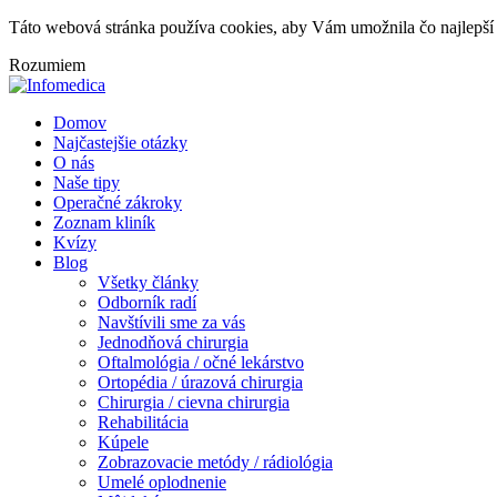
Táto webová stránka používa cookies, aby Vám umožnila čo najlepší 
Rozumiem
Domov
Najčastejšie otázky
O nás
Naše tipy
Operačné zákroky
Zoznam kliník
Kvízy
Blog
Všetky články
Odborník radí
Navštívili sme za vás
Jednodňová chirurgia
Oftalmológia / očné lekárstvo
Ortopédia / úrazová chirurgia
Chirurgia / cievna chirurgia
Rehabilitácia
Kúpele
Zobrazovacie metódy / rádiológia
Umelé oplodnenie