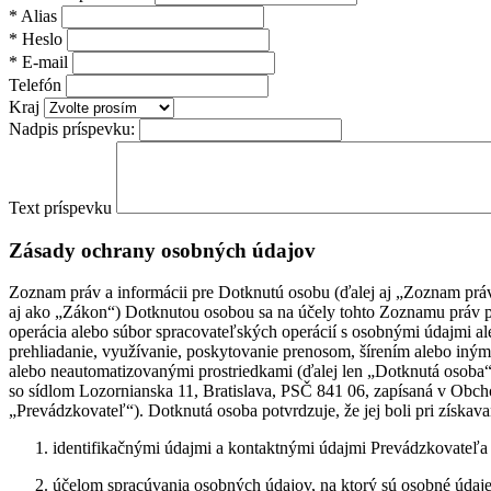
*
Alias
*
Heslo
*
E-mail
Telefón
Kraj
Nadpis príspevku:
Text príspevku
Zásady ochrany osobných údajov
Zoznam práv a informácii pre Dotknutú osobu (ďalej aj „Zoznam práv
aj ako „Zákon“) Dotknutou osobou sa na účely tohto Zoznamu práv po
operácia alebo súbor spracovateľských operácií s osobnými údajmi a
prehliadanie, využívanie, poskytovanie prenosom, šírením alebo in
alebo neautomatizovanými prostriedkami (ďalej len „Dotknutá osob
so sídlom Lozornianska 11, Bratislava, PSČ 841 06, zapísaná v Obcho
„Prevádzkovateľ“). Dotknutá osoba potvrdzuje, že jej boli pri získa
identifikačnými údajmi a kontaktnými údajmi Prevádzkovateľa
účelom spracúvania osobných údajov, na ktorý sú osobné údaje