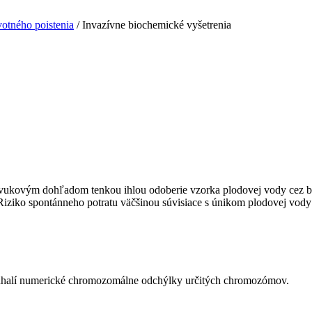
votného poistenia
/
Invazívne biochemické vyšetrenia
razvukovým dohľadom tenkou ihlou odoberie vzorka plodovej vody cez
Riziko spontánneho potratu väčšinou súvisiace s únikom plodovej vody 
dhalí numerické chromozomálne odchýlky určitých chromozómov.