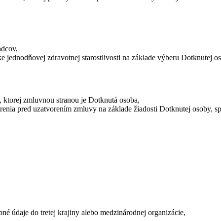
adcov,
 jednodňovej zdravotnej starostlivosti na základe výberu Dotknutej o
 ktorej zmluvnou stranou je Dotknutá osoba,
renia pred uzatvorením zmluvy na základe žiadosti Dotknutej osoby, s
é údaje do tretej krajiny alebo medzinárodnej organizácie,