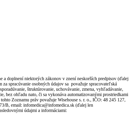
 a doplnení niektorých zákonov v znení neskorších predpisov (ďalej
om za spracúvanie osobných údajov sa považuje spracovateľská
usporadúvanie, štruktúrovanie, uchovávanie, zmena, vyhľadávanie,
e, bez ohľadu nato, či sa vykonáva automatizovanými prostriedkami
 tohto Zoznamu práv považuje Wisehouse s. r. o., IČO: 48 245 127,
273/B, email: infomedica@infomedica.sk (ďalej len
nasledovnými údajmi a informáciami: