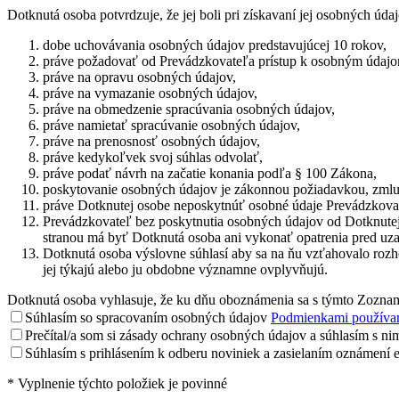
Dotknutá osoba potvrdzuje, že jej boli pri získavaní jej osobných ú
dobe uchovávania osobných údajov predstavujúcej 10 rokov,
práve požadovať od Prevádzkovateľa prístup k osobným údajom
práve na opravu osobných údajov,
práve na vymazanie osobných údajov,
práve na obmedzenie spracúvania osobných údajov,
práve namietať spracúvanie osobných údajov,
práve na prenosnosť osobných údajov,
práve kedykoľvek svoj súhlas odvolať,
práve podať návrh na začatie konania podľa § 100 Zákona,
poskytovanie osobných údajov je zákonnou požiadavkou, zmluv
práve Dotknutej osobe neposkytnúť osobné údaje Prevádzkova
Prevádzkovateľ bez poskytnutia osobných údajov od Dotknutej
stranou má byť Dotknutá osoba ani vykonať opatrenia pred uza
Dotknutá osoba výslovne súhlasí aby sa na ňu vzťahovalo rozho
jej týkajú alebo ju obdobne významne ovplyvňujú.
Dotknutá osoba vyhlasuje, že ku dňu oboznámenia sa s týmto Zozna
Súhlasím so spracovaním osobných údajov
Podmienkami používa
Prečítal/a som si zásady ochrany osobných údajov a súhlasím s nim
Súhlasím s prihlásením k odberu noviniek a zasielaním oznámení e
*
Vyplnenie týchto položiek je povinné