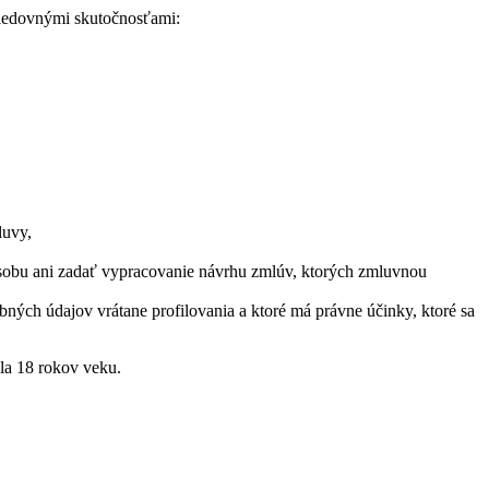
asledovnými skutočnosťami:
luvy,
osobu ani zadať vypracovanie návrhu zmlúv, ktorých zmluvnou
ných údajov vrátane profilovania a ktoré má právne účinky, ktoré sa
ila 18 rokov veku.