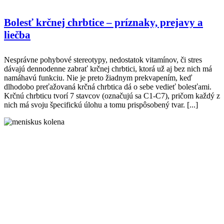
Bolesť krčnej chrbtice – príznaky, prejavy a
liečba
Nesprávne pohybové stereotypy, nedostatok vitamínov, či stres
dávajú dennodenne zabrať krčnej chrbtici, ktorá už aj bez nich má
namáhavú funkciu. Nie je preto žiadnym prekvapením, keď
dlhodobo preťažovaná krčná chrbtica dá o sebe vedieť bolesťami.
Krčnú chrbticu tvorí 7 stavcov (označujú sa C1-C7), pričom každý z
nich má svoju špecifickú úlohu a tomu prispôsobený tvar. [...]