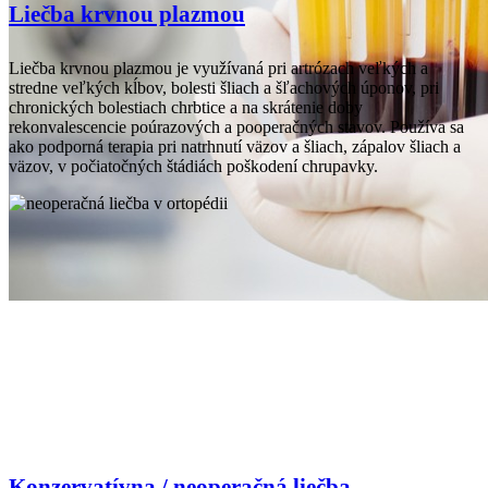
Liečba krvnou plazmou
Liečba krvnou plazmou je využívaná pri artrózach veľkých a
stredne veľkých kĺbov, bolesti šliach a šľachových úponov, pri
chronických bolestiach chrbtice a na skrátenie doby
rekonvalescencie poúrazových a pooperačných stavov. Používa sa
ako podporná terapia pri natrhnutí väzov a šliach, zápalov šliach a
väzov, v počiatočných štádiách poškodení chrupavky.
Konzervatívna / neoperačná liečba