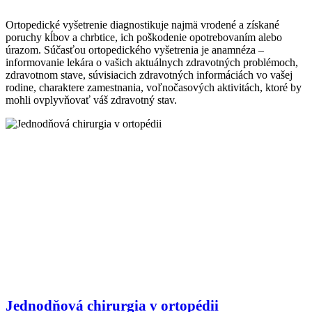
Ortopedické vyšetrenie diagnostikuje najmä vrodené a získané
poruchy kĺbov a chrbtice, ich poškodenie opotrebovaním alebo
úrazom. Súčasťou ortopedického vyšetrenia je anamnéza –
informovanie lekára o vašich aktuálnych zdravotných problémoch,
zdravotnom stave, súvisiacich zdravotných informáciách vo vašej
rodine, charaktere zamestnania, voľnočasových aktivitách, ktoré by
mohli ovplyvňovať váš zdravotný stav.
Jednodňová chirurgia v ortopédii