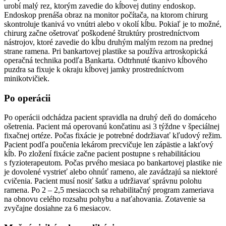
urobí malý rez, ktorým zavedie do kĺbovej dutiny endoskop.
Endoskop prenáša obraz na monitor počítača, na ktorom chirurg
skontroluje tkanivá vo vnútri alebo v okolí kĺbu. Pokiaľ je to možné,
chirurg začne ošetrovať poškodené štruktúry prostredníctvom
nástrojov, ktoré zavedie do kĺbu druhým malým rezom na prednej
strane ramena. Pri bankartovej plastike sa používa artroskopická
operačná technika podľa Bankarta. Odtrhnuté tkanivo kĺbového
puzdra sa fixuje k okraju kĺbovej jamky prostredníctvom
minikotvičiek.
Po operácii
Po operácii odchádza pacient spravidla na druhý deň do domáceho
ošetrenia. Pacient má operovanú končatinu asi 3 týždne v špeciálnej
fixačnej ortéze. Počas fixácie je potrebné dodržiavať kľudový režim.
Pacient podľa poučenia lekárom precvičuje len zápästie a lakťový
kĺb. Po zložení fixácie začne pacient postupne s rehabilitáciou
s fyzioterapeutom. Počas prvého mesiaca po bankartovej plastike nie
je dovolené vystrieť alebo ohnúť rameno, ale zavádzajú sa niektoré
cvičenia. Pacient musí nosiť šatku a udržiavať správnu polohu
ramena. Po 2 – 2,5 mesiacoch sa rehabilitačný program zameriava
na obnovu celého rozsahu pohybu a naťahovania. Zotavenie sa
zvyčajne dosiahne za 6 mesiacov.