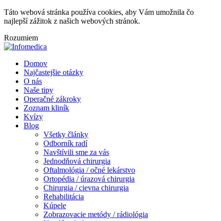
Táto webová stránka používa cookies, aby Vám umožnila čo
najlepší zážitok z našich webových stránok.
Rozumiem
Domov
Najčastejšie otázky
O nás
Naše tipy
Operačné zákroky
Zoznam kliník
Kvízy
Blog
Všetky články
Odborník radí
Navštívili sme za vás
Jednodňová chirurgia
Oftalmológia / očné lekárstvo
Ortopédia / úrazová chirurgia
Chirurgia / cievna chirurgia
Rehabilitácia
Kúpele
Zobrazovacie metódy / rádiológia