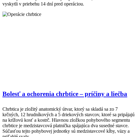
vyskytli v priebehu 14 dní pred operáciou.
Bolesť a ochorenia chrbtice – príčiny a liečba
Chrbtica je zložitý anatomický útvar, ktorý sa skladá sa zo 7
krčných, 12 hrudníkových a 5 driekových stavcov, ktoré sa pripájajú
na krížovú kosť a kostrč. Hlavnou zložkou pohybového segmentu
chrbtice je medzistavcová platnička spájajúca dva susedné stavce.
Súčasťou tejto pohybovej jednotky sú medzistavcové kĺby, väzy a
priľahlé svaly.