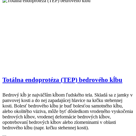
Totálna endoprotéza (TEP) bedrového kĺbu
Bedrový kĺb je najväčším kĺbom ľudského tela. Skladá sa z jamky v
panvovej kosti a do nej zapadajúcej hlavice na krčku stehennej
kosti. Bolesť bedrového kĺbu je buď bolesťou samotného kĺbu,
alebo okolitého väziva, môže byť dôsledkom vrodeného vyskočenia
bedrových kĺbov, vrodenej deformácie bedrových kĺbov,
opotrebovaní bedrových kĺbov alebo zlomeninami v oblasti
bedrového kĺbu (napr. krčku stehennej kosti).