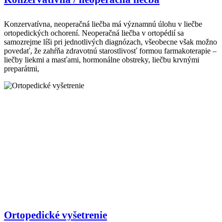
Konzervatívna, neoperačná liečba má významnú úlohu v liečbe
ortopedických ochorení. Neoperačná liečba v ortopédií sa
samozrejme líši pri jednotlivých diagnózach, všeobecne však možno
povedať, že zahŕňa zdravotnú starostlivosť formou farmakoterapie –
liečby liekmi a masťami, hormonálne obstreky, liečbu krvnými
preparátmi,
Ortopedické vyšetrenie