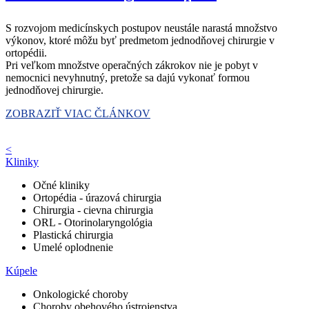
S rozvojom medicínskych postupov neustále narastá množstvo
výkonov, ktoré môžu byť predmetom jednodňovej chirurgie v
ortopédii.
Pri veľkom množstve operačných zákrokov nie je pobyt v
nemocnici nevyhnutný, pretože sa dajú vykonať formou
jednodňovej chirurgie.
ZOBRAZIŤ VIAC ČLÁNKOV
<
Kliniky
Očné kliniky
Ortopédia - úrazová chirurgia
Chirurgia - cievna chirurgia
ORL - Otorinolaryngológia
Plastická chirurgia
Umelé oplodnenie
Kúpele
Onkologické choroby
Choroby obehového ústrojenstva