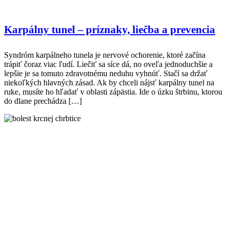
Karpálny tunel – príznaky, liečba a prevencia
Syndróm karpálneho tunela je nervové ochorenie, ktoré začína
trápiť čoraz viac ľudí. Liečiť sa síce dá, no oveľa jednoduchšie a
lepšie je sa tomuto zdravotnému neduhu vyhnúť. Stačí sa držať
niekoľkých hlavných zásad. Ak by chceli nájsť karpálny tunel na
ruke, musíte ho hľadať v oblasti zápästia. Ide o úzku štrbinu, ktorou
do dlane prechádza […]