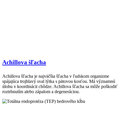
Achillova šľacha
Achillova šľacha je najväčšia šľacha v ľudskom organizme
spájajúca trojhlavý sval lýtka s pätovou kosťou. Má významnú
úlohu v koordinácii chôdze. Achillova šľacha sa môže poškodiť
roztrhnutím alebo zápalom a degeneráciou.