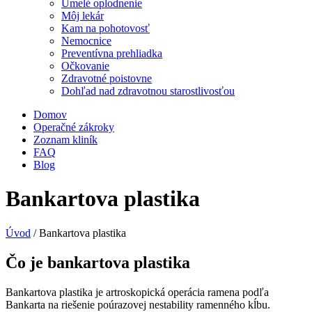
Umelé oplodnenie
Môj lekár
Kam na pohotovosť
Nemocnice
Preventívna prehliadka
Očkovanie
Zdravotné poistovne
Dohľad nad zdravotnou starostlivosťou
Domov
Operačné zákroky
Zoznam kliník
FAQ
Blog
Bankartova plastika
Úvod
/
Bankartova plastika
Čo je bankartova plastika
Bankartova plastika je artroskopická operácia ramena podľa
Bankarta na riešenie poúrazovej nestability ramenného kĺbu.