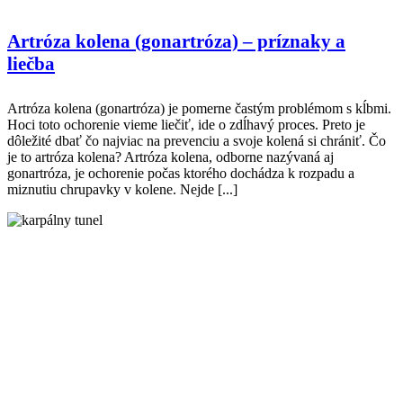
Artróza kolena (gonartróza) – príznaky a
liečba
Artróza kolena (gonartróza) je pomerne častým problémom s kĺbmi.
Hoci toto ochorenie vieme liečiť, ide o zdĺhavý proces. Preto je
dôležité dbať čo najviac na prevenciu a svoje kolená si chrániť. Čo
je to artróza kolena? Artróza kolena, odborne nazývaná aj
gonartróza, je ochorenie počas ktorého dochádza k rozpadu a
miznutiu chrupavky v kolene. Nejde [...]