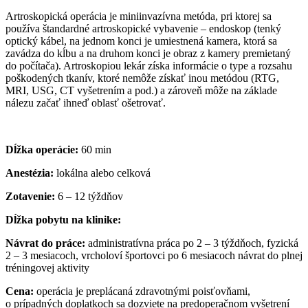
Artroskopická operácia je miniinvazívna metóda, pri ktorej sa
používa štandardné artroskopické vybavenie – endoskop (tenký
optický kábel, na jednom konci je umiestnená kamera, ktorá sa
zavádza do kĺbu a na druhom konci je obraz z kamery premietaný
do počítača). Artroskopiou lekár získa informácie o type a rozsahu
poškodených tkanív, ktoré nemôže získať inou metódou (RTG,
MRI, USG, CT vyšetrením a pod.) a zároveň môže na základe
nálezu začať ihneď oblasť ošetrovať.
Dĺžka operácie:
60 min
Anestézia:
lokálna alebo celková
Zotavenie:
6 – 12 týždňov
Dĺžka pobytu na klinike:
Návrat do práce:
administratívna práca po 2 – 3 týždňoch, fyzická
2 – 3 mesiacoch, vrcholoví športovci po 6 mesiacoch návrat do plnej
tréningovej aktivity
Cena:
operácia je preplácaná zdravotnými poisťovňami,
o prípadných doplatkoch sa dozviete na predoperačnom vyšetrení