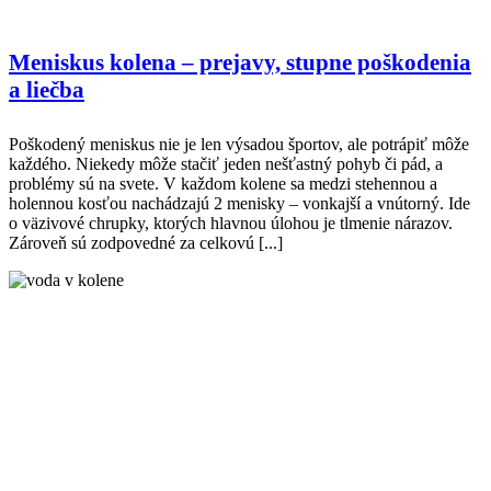
Meniskus kolena – prejavy, stupne poškodenia
a liečba
Poškodený meniskus nie je len výsadou športov, ale potrápiť môže
každého. Niekedy môže stačiť jeden nešťastný pohyb či pád, a
problémy sú na svete. V každom kolene sa medzi stehennou a
holennou kosťou nachádzajú 2 menisky – vonkajší a vnútorný. Ide
o väzivové chrupky, ktorých hlavnou úlohou je tlmenie nárazov.
Zároveň sú zodpovedné za celkovú [...]