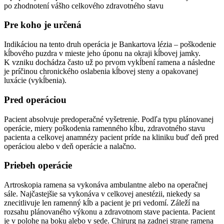
po zhodnotení vášho celkového zdravotného stavu
Pre koho je určená
Indikáciou na tento druh operácia je Bankartova lézia – poškodenie
kĺbového puzdra v mieste jeho úponu na okraji kĺbovej jamky.
K vzniku dochádza často už po prvom vykĺbení ramena a následne
je príčinou chronického oslabenia kĺbovej steny a opakovanej
luxácie (vykĺbenia).
Pred operáciou
Pacient absolvuje predoperačné vyšetrenie. Podľa typu plánovanej
operácie, miery poškodenia ramenného kĺbu, zdravotného stavu
pacienta a celkovej anamnézy pacient príde na kliniku buď deň pred
operáciou alebo v deň operácie a nalačno.
Priebeh operácie
Artroskopia ramena sa vykonáva ambulantne alebo na operačnej
sále. Najčastejšie sa vykonáva v celkovej anestézii, niekedy sa
znecitlivuje len ramenný kĺb a pacient je pri vedomí. Záleží na
rozsahu plánovaného výkonu a zdravotnom stave pacienta. Pacient
je v polohe na boku alebo v sede. Chirurg na zadnej strane ramena