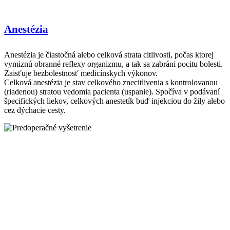
Anestézia
Anestézia je čiastočná alebo celková strata citlivosti, počas ktorej
vymiznú obranné reflexy organizmu, a tak sa zabráni pocitu bolesti.
Zaisťuje bezbolestnosť medicínskych výkonov.
Celková anestézia je stav celkového znecitlivenia s kontrolovanou
(riadenou) stratou vedomia pacienta (uspanie). Spočíva v podávaní
špecifických liekov, celkových anestetík buď injekciou do žily alebo
cez dýchacie cesty.