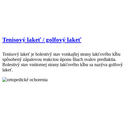
Tenisový lakeť / golfový lakeť
Tenisový lakeť je bolestivý stav vonkajšej strany lakťového kĺbu
spôsobený zápalovou reakciou úponu šliach svalov predlaktia.
Bolestivý stav vnútornej strany lakťového kĺbu sa nazýva golfový
lakeť.