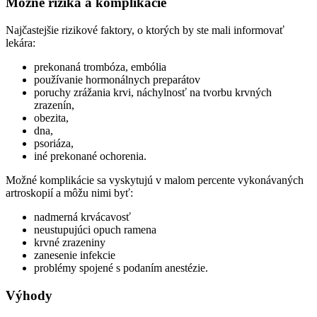
Možné riziká a komplikácie
Najčastejšie rizikové faktory, o ktorých by ste mali informovať
lekára:
prekonaná trombóza, embólia
používanie hormonálnych preparátov
poruchy zrážania krvi, náchylnosť na tvorbu krvných
zrazenín,
obezita,
dna,
psoriáza,
iné prekonané ochorenia.
Možné komplikácie sa vyskytujú v malom percente vykonávaných
artroskopií a môžu nimi byť:
nadmerná krvácavosť
neustupujúci opuch ramena
krvné zrazeniny
zanesenie infekcie
problémy spojené s podaním anestézie.
Výhody