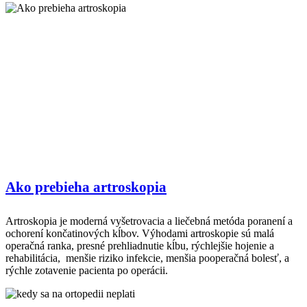
Ako prebieha artroskopia
Artroskopia je moderná vyšetrovacia a liečebná metóda poranení a
ochorení končatinových kĺbov. Výhodami artroskopie sú malá
operačná ranka, presné prehliadnutie kĺbu, rýchlejšie hojenie a
rehabilitácia, menšie riziko infekcie, menšia pooperačná bolesť, a
rýchle zotavenie pacienta po operácii.