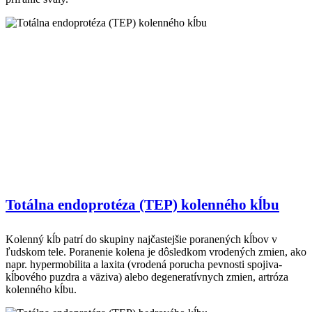
Totálna endoprotéza (TEP) kolenného kĺbu
Kolenný kĺb patrí do skupiny najčastejšie poranených kĺbov v
ľudskom tele. Poranenie kolena je dôsledkom vrodených zmien, ako
napr. hypermobilita a laxita (vrodená porucha pevnosti spojiva-
kĺbového puzdra a väziva) alebo degeneratívnych zmien, artróza
kolenného kĺbu.