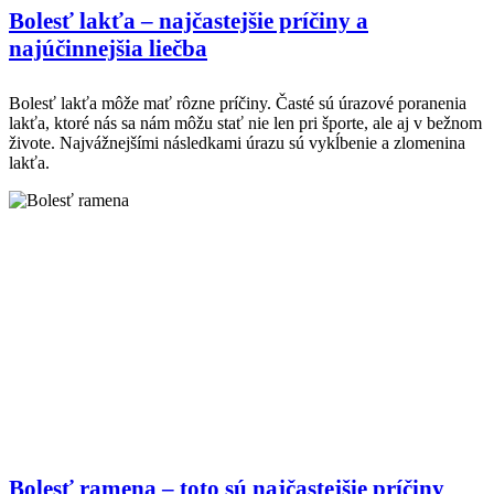
Bolesť lakťa – najčastejšie príčiny a
najúčinnejšia liečba
Bolesť lakťa môže mať rôzne príčiny. Časté sú úrazové poranenia
lakťa, ktoré nás sa nám môžu stať nie len pri športe, ale aj v bežnom
živote. Najvážnejšími následkami úrazu sú vykĺbenie a zlomenina
lakťa.
Bolesť ramena – toto sú najčastejšie príčiny