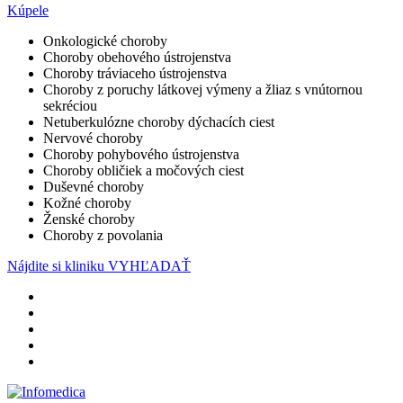
Kúpele
Onkologické choroby
Choroby obehového ústrojenstva
Choroby tráviaceho ústrojenstva
Choroby z poruchy látkovej výmeny a žliaz s vnútornou
sekréciou
Netuberkulózne choroby dýchacích ciest
Nervové choroby
Choroby pohybového ústrojenstva
Choroby obličiek a močových ciest
Duševné choroby
Kožné choroby
Ženské choroby
Choroby z povolania
Nájdite si kliniku
VYHĽADAŤ