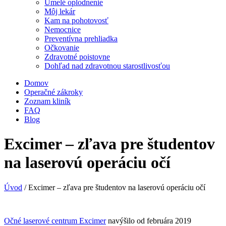
Umelé oplodnenie
Môj lekár
Kam na pohotovosť
Nemocnice
Preventívna prehliadka
Očkovanie
Zdravotné poistovne
Dohľad nad zdravotnou starostlivosťou
Domov
Operačné zákroky
Zoznam kliník
FAQ
Blog
Excimer – zľava pre študentov
na laserovú operáciu očí
Úvod
/
Excimer – zľava pre študentov na laserovú operáciu očí
Očné laserové centrum Excimer
navýšilo od februára 2019