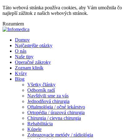
Táto webová stránka používa cookies, aby Vám umožnila čo
najlepší zážitok z našich webových stránok.
Rozumiem
Domov
Najčastejšie otázky
O nás
Naše tipy
Operačné zákroky
Zoznam kliník
Kvízy
Blog
Všetky články
Odborník radí
Navštívili sme za vás
Jednodňová chirurgia
Oftalmológia / očné lekárstvo
Ortopédia / úrazová chirurgia
Chirurgia / cievna chirurgia
Rehabilitácia
Kúpele
Zobrazovacie metódy / rádiológia