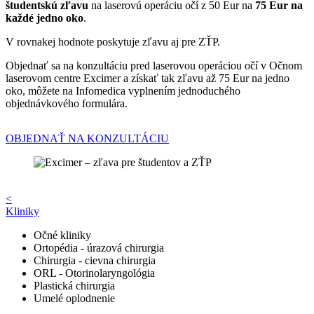
študentskú zľavu
na laserovú operáciu očí z 50 Eur na
75 Eur na
každé jedno oko
.
V rovnakej hodnote poskytuje zľavu aj pre ZŤP.
Objednať sa na konzultáciu pred laserovou operáciou očí v Očnom
laserovom centre Excimer a získať tak zľavu až 75 Eur na jedno
oko, môžete na Infomedica vyplnením jednoduchého
objednávkového formulára.
OBJEDNAŤ NA KONZULTÁCIU
<
Kliniky
Očné kliniky
Ortopédia - úrazová chirurgia
Chirurgia - cievna chirurgia
ORL - Otorinolaryngológia
Plastická chirurgia
Umelé oplodnenie