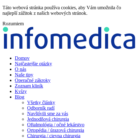
Táto webová stránka používa cookies, aby Vám umožnila čo
najlepší zážitok z našich webových stránok.
Rozumiem
Domov
Najčastejšie otázky
O nás
Naše tipy
Operačné zákroky
Zoznam kliník
Kvízy
Blog
Všetky články
Odborník radí
Navštívili sme za vás
Jednodňová chirurgia
Oftalmológia / očné lekárstvo
Ortopédia / úrazová chirurgia
Chirurgia / cievna chirurgia