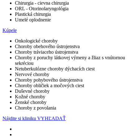
Chirurgia - cievna chirurgia
ORL - Otorinolaryngológia
Plastická chirurgia
Umelé oplodnenie
Kúpele
Onkologické choroby
Choroby obehového ústrojenstva
Choroby tráviaceho ústrojenstva
Choroby z poruchy látkovej výmeny a žliaz s vnútornou
sekréciou
Netuberkulózne choroby dýchacích ciest
Nervové choroby
Choroby pohybového ústrojenstva
Choroby obličiek a močových ciest
Duševné choroby
Kožné choroby
Ženské choroby
Choroby z povolania
Nájdite si kliniku
VYHĽADAŤ