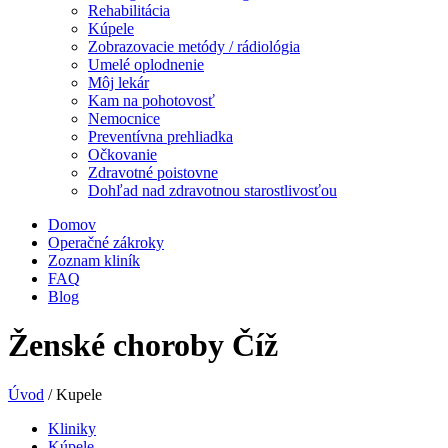
Rehabilitácia
Kúpele
Zobrazovacie metódy / rádiológia
Umelé oplodnenie
Môj lekár
Kam na pohotovosť
Nemocnice
Preventívna prehliadka
Očkovanie
Zdravotné poistovne
Dohľad nad zdravotnou starostlivosťou
Domov
Operačné zákroky
Zoznam kliník
FAQ
Blog
Ženské choroby Číž
Úvod
/
Kupele
Kliniky
Kúpele