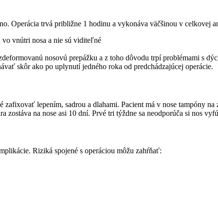
ačno. Operácia trvá približne 1 hodinu a vykonáva väčšinou v celkovej
vo vnútri nosa a nie sú viditeľné
 zdeformovanú nosovú prepážku a z toho dôvodu trpí problémami s dý
návať skôr ako po uplynutí jedného roka od predchádzajúcej operácie.
bné zafixovať lepením, sadrou a dlahami. Pacient má v nose tampóny na
dra zostáva na nose asi 10 dní. Prvé tri týždne sa neodporúča si nos vy
komplikácie. Riziká spojené s operáciou môžu zahŕňať: