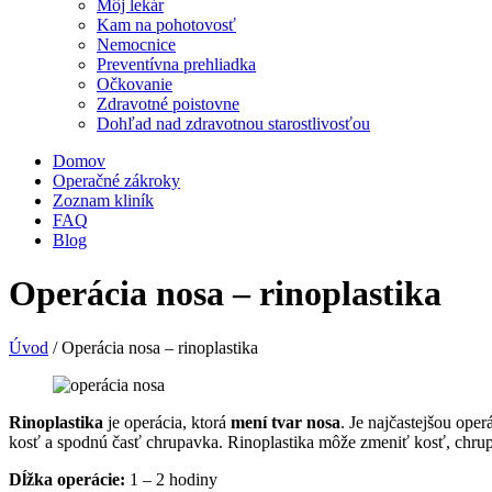
Môj lekár
Kam na pohotovosť
Nemocnice
Preventívna prehliadka
Očkovanie
Zdravotné poistovne
Dohľad nad zdravotnou starostlivosťou
Domov
Operačné zákroky
Zoznam kliník
FAQ
Blog
Operácia nosa – rinoplastika
Úvod
/
Operácia nosa – rinoplastika
Rinoplastika
je operácia, ktorá
mení tvar nosa
. Je najčastejšou ope
kosť a spodnú časť chrupavka. Rinoplastika môže zmeniť kosť, chrupa
Dĺžka operácie:
1 – 2 hodiny