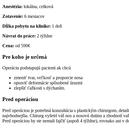
Anestézia:
lokálna, celková
Zotavenie:
6 mesiacov
Dĺžka pobytu na klinike:
1 deň
Návrat do práce:
2 týždne
C
ena:
od 590€
Pre koho je určená
Operáciu podstupujú pacienti ak chcú
zmeniť tvar, veľkosť a proporcie nosa
opraviť deformácie spôsobené úrazmi
zlepšiť ťažkosti s dýchaním.
Pred operáciou
Pred operáciou je potrebná konzultácia s plastickým chirurgom, detai
najvhodnejšia. Chirurg vyšetrí váš nos a nosovú dutinu a zhodnotí va
Pred operáciou by ste nemali fajčiť (aspoň 4 týždne), rovnako ani v 