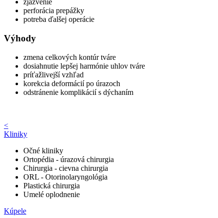
zjazvenie
perforácia prepážky
potreba ďalšej operácie
Výhody
zmena celkových kontúr tváre
dosiahnutie lepšej harmónie uhlov tváre
príťažlivejší vzhľad
korekcia deformácií po úrazoch
odstránenie komplikácií s dýchaním
<
Kliniky
Očné kliniky
Ortopédia - úrazová chirurgia
Chirurgia - cievna chirurgia
ORL - Otorinolaryngológia
Plastická chirurgia
Umelé oplodnenie
Kúpele