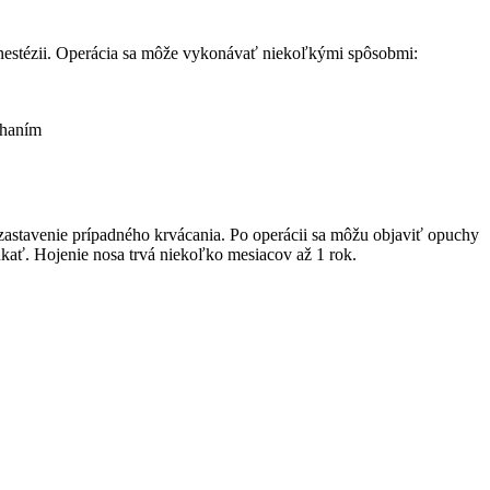
 anestézii. Operácia sa môže vykonávať niekoľkými spôsobmi:
chaním
 zastavenie prípadného krvácania. Po operácii sa môžu objaviť opuchy
fúkať. Hojenie nosa trvá niekoľko mesiacov až 1 rok.