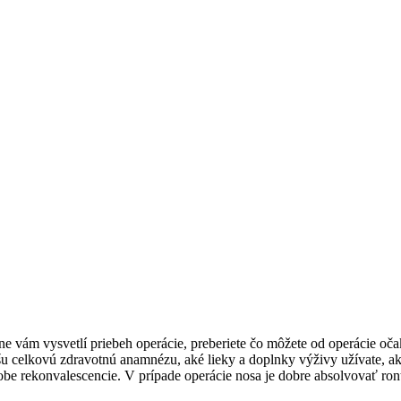
lne vám vysvetlí priebeh operácie, preberiete čo môžete od operácie oč
šu celkovú zdravotnú anamnézu, aké lieky a doplnky výživy užívate, ak
dobe rekonvalescencie. V prípade operácie nosa je dobre absolvovať ron