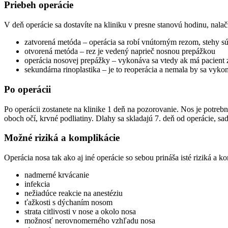
Priebeh operácie
V deň operácie sa dostavíte na kliniku v presne stanovú hodinu, nal
zatvorená metóda – operácia sa robí vnútorným rezom, stehy sú 
otvorená metóda – rez je vedený naprieč nosnou prepážkou
operácia nosovej prepážky – vykonáva sa vtedy ak má pacient
sekundárna rinoplastika – je to reoperácia a nemala by sa vyko
Po operácii
Po operácii zostanete na klinike 1 deň na pozorovanie. Nos je potre
oboch očí, krvné podliatiny. Dlahy sa skladajú 7. deň od operácie, sa
Možné riziká a komplikácie
Operácia nosa tak ako aj iné operácie so sebou prináša isté riziká a 
nadmerné krvácanie
infekcia
nežiadúce reakcie na anestéziu
ťažkosti s dýchaním nosom
strata citlivosti v nose a okolo nosa
možnosť nerovnomerného vzhľadu nosa