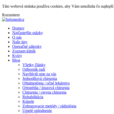
Táto webová stránka používa cookies, aby Vám umožnila čo najlepší 
Rozumiem
Domov
Najčastejšie otázky
O nás
Naše tipy
Operačné zákroky
Zoznam kliník
Kvízy
Blog
Všetky články
Odborník radí
Navštívili sme za vás
Jednodňová chirurgia
Oftalmológia / očné lekárstvo
Ortopédia / úrazová chirurgia
Chirurgia / cievna chirurgia
Rehabilitácia
Kúpele
Zobrazovacie metódy / rádiológia
Umelé oplodnenie