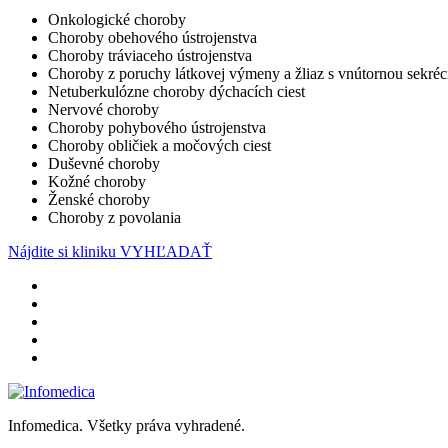
Onkologické choroby
Choroby obehového ústrojenstva
Choroby tráviaceho ústrojenstva
Choroby z poruchy látkovej výmeny a žliaz s vnútornou sekréc
Netuberkulózne choroby dýchacích ciest
Nervové choroby
Choroby pohybového ústrojenstva
Choroby obličiek a močových ciest
Duševné choroby
Kožné choroby
Ženské choroby
Choroby z povolania
Nájdite si kliniku
VYHĽADAŤ
Infomedica. Všetky práva vyhradené.