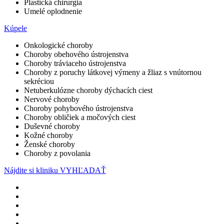
Plastická chirurgia
Umelé oplodnenie
Kúpele
Onkologické choroby
Choroby obehového ústrojenstva
Choroby tráviaceho ústrojenstva
Choroby z poruchy látkovej výmeny a žliaz s vnútornou
sekréciou
Netuberkulózne choroby dýchacích ciest
Nervové choroby
Choroby pohybového ústrojenstva
Choroby obličiek a močových ciest
Duševné choroby
Kožné choroby
Ženské choroby
Choroby z povolania
Nájdite si kliniku
VYHĽADAŤ