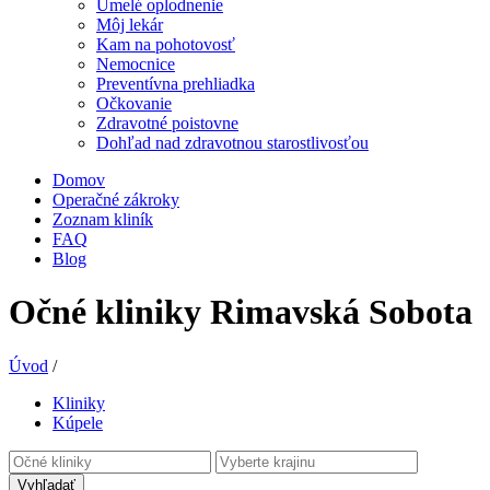
Umelé oplodnenie
Môj lekár
Kam na pohotovosť
Nemocnice
Preventívna prehliadka
Očkovanie
Zdravotné poistovne
Dohľad nad zdravotnou starostlivosťou
Domov
Operačné zákroky
Zoznam kliník
FAQ
Blog
Očné kliniky Rimavská Sobota
Úvod
/
Kliniky
Kúpele
Vyhľadať