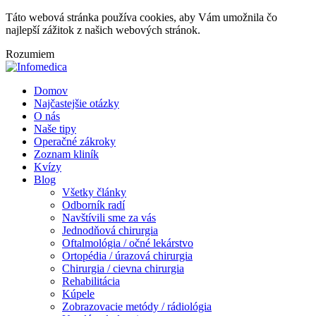
Táto webová stránka používa cookies, aby Vám umožnila čo
najlepší zážitok z našich webových stránok.
Rozumiem
Domov
Najčastejšie otázky
O nás
Naše tipy
Operačné zákroky
Zoznam kliník
Kvízy
Blog
Všetky články
Odborník radí
Navštívili sme za vás
Jednodňová chirurgia
Oftalmológia / očné lekárstvo
Ortopédia / úrazová chirurgia
Chirurgia / cievna chirurgia
Rehabilitácia
Kúpele
Zobrazovacie metódy / rádiológia