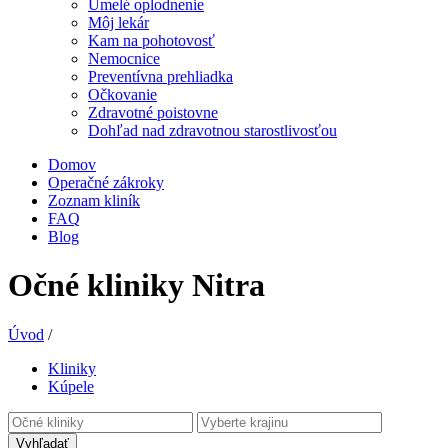
Umelé oplodnenie
Môj lekár
Kam na pohotovosť
Nemocnice
Preventívna prehliadka
Očkovanie
Zdravotné poistovne
Dohľad nad zdravotnou starostlivosťou
Domov
Operačné zákroky
Zoznam kliník
FAQ
Blog
Očné kliniky Nitra
Úvod
/
Kliniky
Kúpele
Vyhľadať