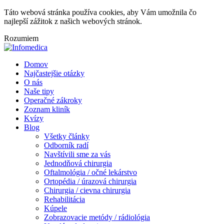
Táto webová stránka používa cookies, aby Vám umožnila čo
najlepší zážitok z našich webových stránok.
Rozumiem
Domov
Najčastejšie otázky
O nás
Naše tipy
Operačné zákroky
Zoznam kliník
Kvízy
Blog
Všetky články
Odborník radí
Navštívili sme za vás
Jednodňová chirurgia
Oftalmológia / očné lekárstvo
Ortopédia / úrazová chirurgia
Chirurgia / cievna chirurgia
Rehabilitácia
Kúpele
Zobrazovacie metódy / rádiológia