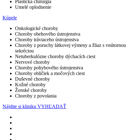
Plastická chirurgia
Umelé oplodnenie
Kúpele
Onkologické choroby
Choroby obehového ústrojenstva
Choroby tráviaceho ústrojenstva
Choroby z poruchy látkovej výmeny a žliaz s vnútornou
sekréciou
Netuberkulózne choroby dýchacích ciest
Nervové choroby
Choroby pohybového ústrojenstva
Choroby obličiek a močových ciest
Duševné choroby
Kožné choroby
Ženské choroby
Choroby z povolania
Nájdite si kliniku
VYHĽADAŤ