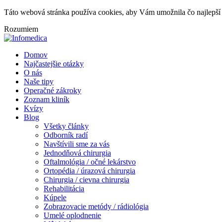
Táto webová stránka používa cookies, aby Vám umožnila čo najlepší 
Rozumiem
Domov
Najčastejšie otázky
O nás
Naše tipy
Operačné zákroky
Zoznam kliník
Kvízy
Blog
Všetky články
Odborník radí
Navštívili sme za vás
Jednodňová chirurgia
Oftalmológia / očné lekárstvo
Ortopédia / úrazová chirurgia
Chirurgia / cievna chirurgia
Rehabilitácia
Kúpele
Zobrazovacie metódy / rádiológia
Umelé oplodnenie