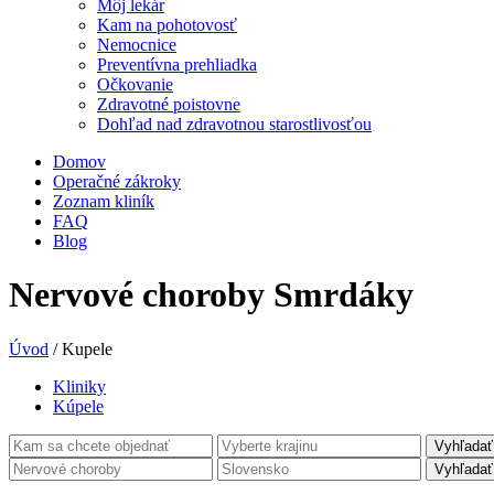
Môj lekár
Kam na pohotovosť
Nemocnice
Preventívna prehliadka
Očkovanie
Zdravotné poistovne
Dohľad nad zdravotnou starostlivosťou
Domov
Operačné zákroky
Zoznam kliník
FAQ
Blog
Nervové choroby Smrdáky
Úvod
/
Kupele
Kliniky
Kúpele
Vyhľadať
Vyhľadať