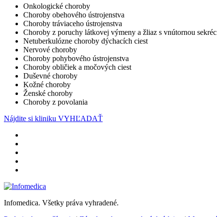
Onkologické choroby
Choroby obehového ústrojenstva
Choroby tráviaceho ústrojenstva
Choroby z poruchy látkovej výmeny a žliaz s vnútornou sekréc
Netuberkulózne choroby dýchacích ciest
Nervové choroby
Choroby pohybového ústrojenstva
Choroby obličiek a močových ciest
Duševné choroby
Kožné choroby
Ženské choroby
Choroby z povolania
Nájdite si kliniku
VYHĽADAŤ
Infomedica. Všetky práva vyhradené.