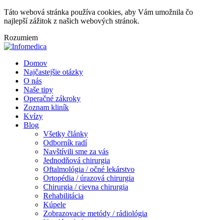
Táto webová stránka používa cookies, aby Vám umožnila čo
najlepší zážitok z našich webových stránok.
Rozumiem
Domov
Najčastejšie otázky
O nás
Naše tipy
Operačné zákroky
Zoznam kliník
Kvízy
Blog
Všetky články
Odborník radí
Navštívili sme za vás
Jednodňová chirurgia
Oftalmológia / očné lekárstvo
Ortopédia / úrazová chirurgia
Chirurgia / cievna chirurgia
Rehabilitácia
Kúpele
Zobrazovacie metódy / rádiológia