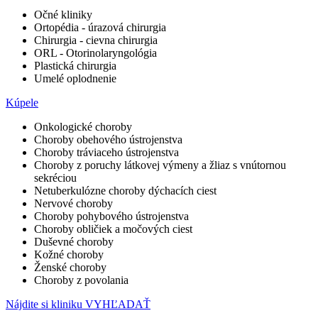
Očné kliniky
Ortopédia - úrazová chirurgia
Chirurgia - cievna chirurgia
ORL - Otorinolaryngológia
Plastická chirurgia
Umelé oplodnenie
Kúpele
Onkologické choroby
Choroby obehového ústrojenstva
Choroby tráviaceho ústrojenstva
Choroby z poruchy látkovej výmeny a žliaz s vnútornou
sekréciou
Netuberkulózne choroby dýchacích ciest
Nervové choroby
Choroby pohybového ústrojenstva
Choroby obličiek a močových ciest
Duševné choroby
Kožné choroby
Ženské choroby
Choroby z povolania
Nájdite si kliniku
VYHĽADAŤ