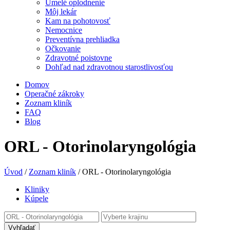
Umelé oplodnenie
Môj lekár
Kam na pohotovosť
Nemocnice
Preventívna prehliadka
Očkovanie
Zdravotné poistovne
Dohľad nad zdravotnou starostlivosťou
Domov
Operačné zákroky
Zoznam kliník
FAQ
Blog
ORL - Otorinolaryngológia
Úvod
/
Zoznam kliník
/
ORL - Otorinolaryngológia
Kliniky
Kúpele
Vyhľadať