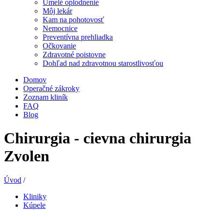
Umelé oplodnenie
Môj lekár
Kam na pohotovosť
Nemocnice
Preventívna prehliadka
Očkovanie
Zdravotné poistovne
Dohľad nad zdravotnou starostlivosťou
Domov
Operačné zákroky
Zoznam kliník
FAQ
Blog
Chirurgia - cievna chirurgia
Zvolen
Úvod
/
Kliniky
Kúpele