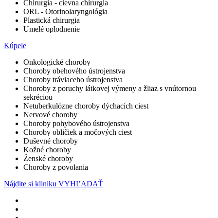
Chirurgia - cievna chirurgia
ORL - Otorinolaryngológia
Plastická chirurgia
Umelé oplodnenie
Kúpele
Onkologické choroby
Choroby obehového ústrojenstva
Choroby tráviaceho ústrojenstva
Choroby z poruchy látkovej výmeny a žliaz s vnútornou
sekréciou
Netuberkulózne choroby dýchacích ciest
Nervové choroby
Choroby pohybového ústrojenstva
Choroby obličiek a močových ciest
Duševné choroby
Kožné choroby
Ženské choroby
Choroby z povolania
Nájdite si kliniku
VYHĽADAŤ