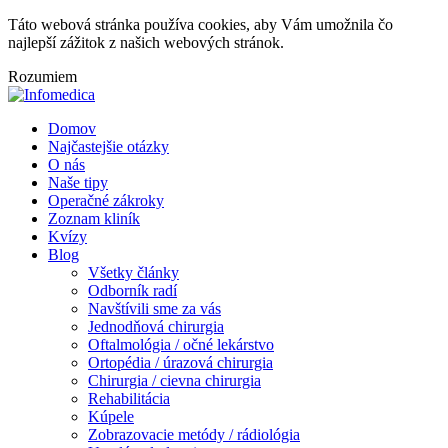
Táto webová stránka používa cookies, aby Vám umožnila čo
najlepší zážitok z našich webových stránok.
Rozumiem
Domov
Najčastejšie otázky
O nás
Naše tipy
Operačné zákroky
Zoznam kliník
Kvízy
Blog
Všetky články
Odborník radí
Navštívili sme za vás
Jednodňová chirurgia
Oftalmológia / očné lekárstvo
Ortopédia / úrazová chirurgia
Chirurgia / cievna chirurgia
Rehabilitácia
Kúpele
Zobrazovacie metódy / rádiológia