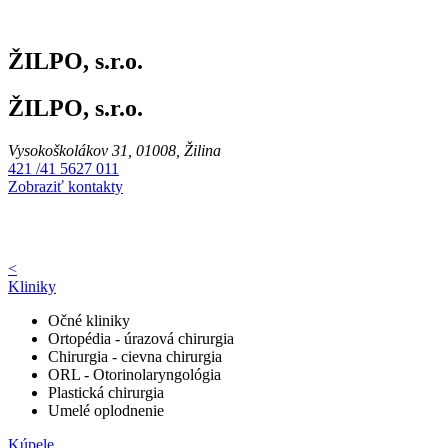
ŽILPO, s.r.o.
ŽILPO, s.r.o.
Vysokoškolákov 31, 01008, Žilina
421 /41 5627 011
Zobraziť kontakty
<
Kliniky
Očné kliniky
Ortopédia - úrazová chirurgia
Chirurgia - cievna chirurgia
ORL - Otorinolaryngológia
Plastická chirurgia
Umelé oplodnenie
Kúpele