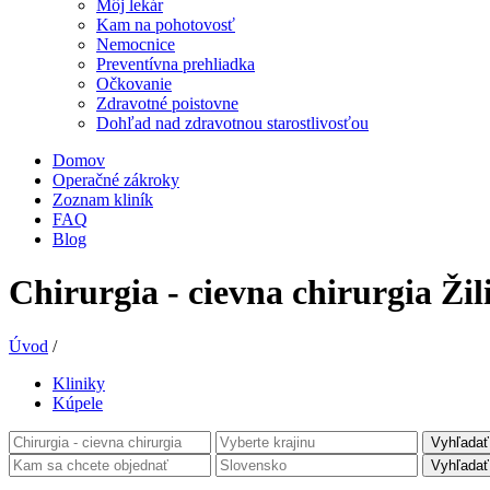
Môj lekár
Kam na pohotovosť
Nemocnice
Preventívna prehliadka
Očkovanie
Zdravotné poistovne
Dohľad nad zdravotnou starostlivosťou
Domov
Operačné zákroky
Zoznam kliník
FAQ
Blog
Chirurgia - cievna chirurgia Žil
Úvod
/
Kliniky
Kúpele
Vyhľadať
Vyhľadať