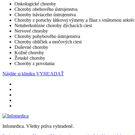
Onkologické choroby
Choroby obehového ústrojenstva
Choroby tráviaceho ústrojenstva
Choroby z poruchy látkovej výmeny a žliaz s vnútornou sekréc
Netuberkulózne choroby dýchacích ciest
Nervové choroby
Choroby pohybového ústrojenstva
Choroby obličiek a močových ciest
Duševné choroby
Kožné choroby
Ženské choroby
Choroby z povolania
Nájdite si kliniku
VYHĽADAŤ
Infomedica. Všetky práva vyhradené.