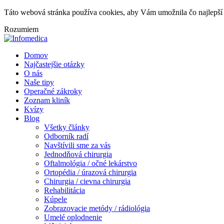
Táto webová stránka používa cookies, aby Vám umožnila čo najlepší 
Rozumiem
Domov
Najčastejšie otázky
O nás
Naše tipy
Operačné zákroky
Zoznam kliník
Kvízy
Blog
Všetky články
Odborník radí
Navštívili sme za vás
Jednodňová chirurgia
Oftalmológia / očné lekárstvo
Ortopédia / úrazová chirurgia
Chirurgia / cievna chirurgia
Rehabilitácia
Kúpele
Zobrazovacie metódy / rádiológia
Umelé oplodnenie