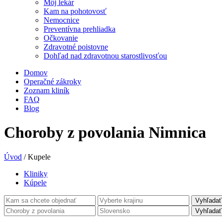
Môj lekár
Kam na pohotovosť
Nemocnice
Preventívna prehliadka
Očkovanie
Zdravotné poistovne
Dohľad nad zdravotnou starostlivosťou
Domov
Operačné zákroky
Zoznam kliník
FAQ
Blog
Choroby z povolania Nimnica
Úvod
/
Kupele
Kliniky
Kúpele
Vyhľadať
Vyhľadať