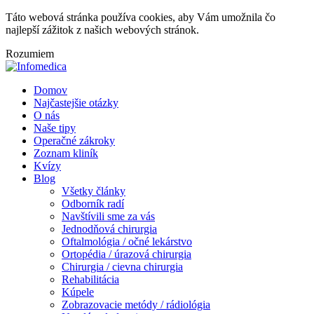
Táto webová stránka používa cookies, aby Vám umožnila čo
najlepší zážitok z našich webových stránok.
Rozumiem
Domov
Najčastejšie otázky
O nás
Naše tipy
Operačné zákroky
Zoznam kliník
Kvízy
Blog
Všetky články
Odborník radí
Navštívili sme za vás
Jednodňová chirurgia
Oftalmológia / očné lekárstvo
Ortopédia / úrazová chirurgia
Chirurgia / cievna chirurgia
Rehabilitácia
Kúpele
Zobrazovacie metódy / rádiológia