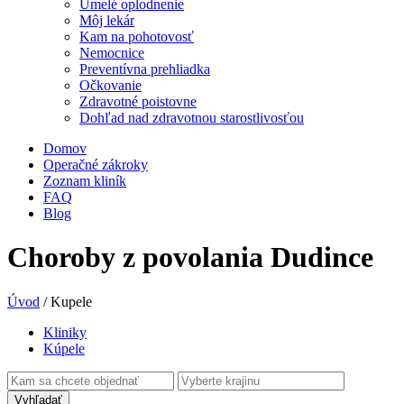
Umelé oplodnenie
Môj lekár
Kam na pohotovosť
Nemocnice
Preventívna prehliadka
Očkovanie
Zdravotné poistovne
Dohľad nad zdravotnou starostlivosťou
Domov
Operačné zákroky
Zoznam kliník
FAQ
Blog
Choroby z povolania Dudince
Úvod
/
Kupele
Kliniky
Kúpele
Vyhľadať