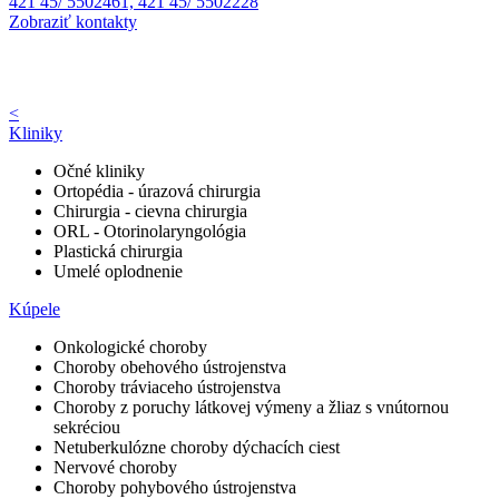
421 45/ 5502461, 421 45/ 5502228
Zobraziť kontakty
<
Kliniky
Očné kliniky
Ortopédia - úrazová chirurgia
Chirurgia - cievna chirurgia
ORL - Otorinolaryngológia
Plastická chirurgia
Umelé oplodnenie
Kúpele
Onkologické choroby
Choroby obehového ústrojenstva
Choroby tráviaceho ústrojenstva
Choroby z poruchy látkovej výmeny a žliaz s vnútornou
sekréciou
Netuberkulózne choroby dýchacích ciest
Nervové choroby
Choroby pohybového ústrojenstva