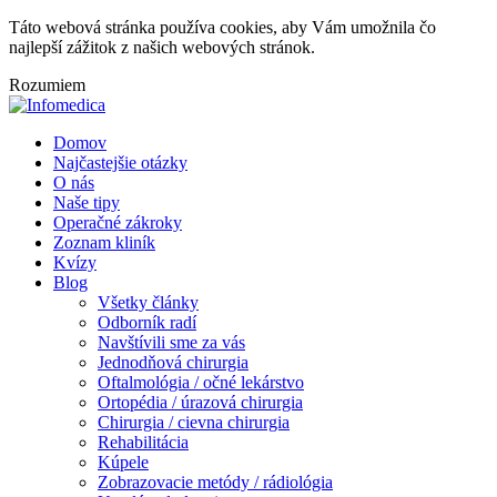
Táto webová stránka používa cookies, aby Vám umožnila čo
najlepší zážitok z našich webových stránok.
Rozumiem
Domov
Najčastejšie otázky
O nás
Naše tipy
Operačné zákroky
Zoznam kliník
Kvízy
Blog
Všetky články
Odborník radí
Navštívili sme za vás
Jednodňová chirurgia
Oftalmológia / očné lekárstvo
Ortopédia / úrazová chirurgia
Chirurgia / cievna chirurgia
Rehabilitácia
Kúpele
Zobrazovacie metódy / rádiológia