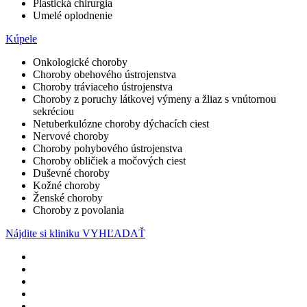
Plastická chirurgia
Umelé oplodnenie
Kúpele
Onkologické choroby
Choroby obehového ústrojenstva
Choroby tráviaceho ústrojenstva
Choroby z poruchy látkovej výmeny a žliaz s vnútornou
sekréciou
Netuberkulózne choroby dýchacích ciest
Nervové choroby
Choroby pohybového ústrojenstva
Choroby obličiek a močových ciest
Duševné choroby
Kožné choroby
Ženské choroby
Choroby z povolania
Nájdite si kliniku
VYHĽADAŤ