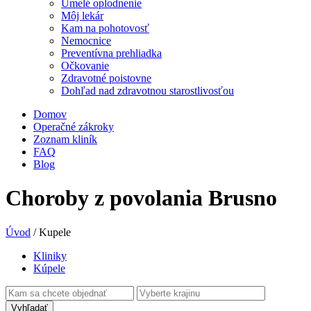
Umelé oplodnenie
Môj lekár
Kam na pohotovosť
Nemocnice
Preventívna prehliadka
Očkovanie
Zdravotné poistovne
Dohľad nad zdravotnou starostlivosťou
Domov
Operačné zákroky
Zoznam kliník
FAQ
Blog
Choroby z povolania Brusno
Úvod
/
Kupele
Kliniky
Kúpele
Vyhľadať