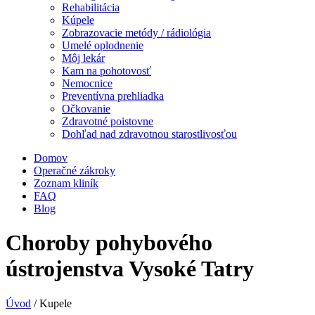
Rehabilitácia
Kúpele
Zobrazovacie metódy / rádiológia
Umelé oplodnenie
Môj lekár
Kam na pohotovosť
Nemocnice
Preventívna prehliadka
Očkovanie
Zdravotné poistovne
Dohľad nad zdravotnou starostlivosťou
Domov
Operačné zákroky
Zoznam kliník
FAQ
Blog
Choroby pohybového
ústrojenstva Vysoké Tatry
Úvod
/
Kupele