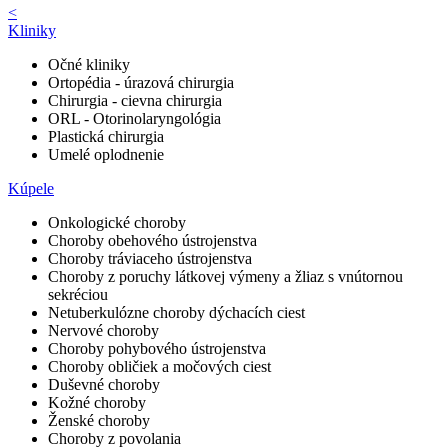
<
Kliniky
Očné kliniky
Ortopédia - úrazová chirurgia
Chirurgia - cievna chirurgia
ORL - Otorinolaryngológia
Plastická chirurgia
Umelé oplodnenie
Kúpele
Onkologické choroby
Choroby obehového ústrojenstva
Choroby tráviaceho ústrojenstva
Choroby z poruchy látkovej výmeny a žliaz s vnútornou
sekréciou
Netuberkulózne choroby dýchacích ciest
Nervové choroby
Choroby pohybového ústrojenstva
Choroby obličiek a močových ciest
Duševné choroby
Kožné choroby
Ženské choroby
Choroby z povolania