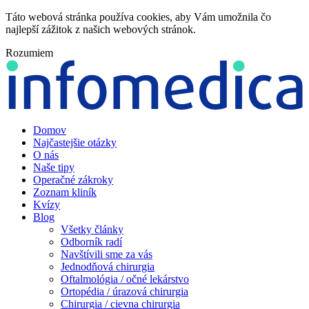
Táto webová stránka používa cookies, aby Vám umožnila čo
najlepší zážitok z našich webových stránok.
Rozumiem
Domov
Najčastejšie otázky
O nás
Naše tipy
Operačné zákroky
Zoznam kliník
Kvízy
Blog
Všetky články
Odborník radí
Navštívili sme za vás
Jednodňová chirurgia
Oftalmológia / očné lekárstvo
Ortopédia / úrazová chirurgia
Chirurgia / cievna chirurgia