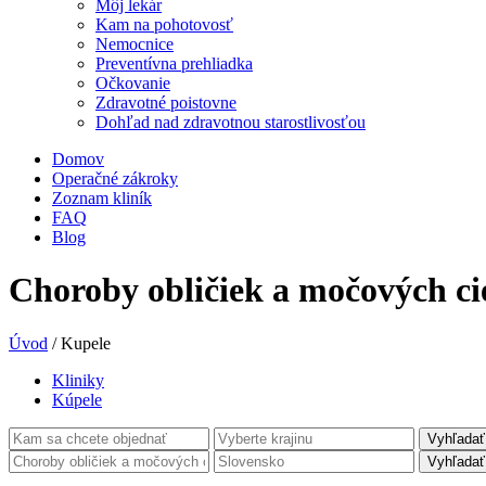
Môj lekár
Kam na pohotovosť
Nemocnice
Preventívna prehliadka
Očkovanie
Zdravotné poistovne
Dohľad nad zdravotnou starostlivosťou
Domov
Operačné zákroky
Zoznam kliník
FAQ
Blog
Choroby obličiek a močových ci
Úvod
/
Kupele
Kliniky
Kúpele
Vyhľadať
Vyhľadať