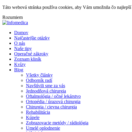
Táto webová stránka používa cookies, aby Vám umožnila čo najlepší 
Rozumiem
Domov
Najčastejšie otázky
O nás
Naše tipy
Operačné zákroky
Zoznam kliník
Kvízy
Blog
Všetky články
Odborník radí
Navštívili sme za vás
Jednodňová chirurgia
Oftalmológia / očné lekárstvo
Ortopédia / úrazová chirurgia
Chirurgia / cievna chirurgia
Rehabilitácia
Kúpele
Zobrazovacie metódy / rádiológia
Umelé oplodnenie