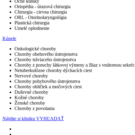
Očné kliniky
Ortopédia - úrazová chirurgia
Chirurgia - cievna chirurgia
ORL - Otorinolaryngológia
Plastická chirurgia
Umelé oplodnenie
Kúpele
Onkologické choroby
Choroby obehového ústrojenstva
Choroby tráviaceho ústrojenstva
Choroby z poruchy látkovej výmeny a žliaz s vnútornou sekréc
Netuberkulózne choroby dýchacích ciest
Nervové choroby
Choroby pohybového ústrojenstva
Choroby obličiek a močových ciest
Duševné choroby
Kožné choroby
Ženské choroby
Choroby z povolania
Nájdite si kliniku
VYHĽADAŤ