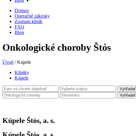
Blog
▼
Domov
Operačné zákroky
Zoznam kliník
FAQ
Blog
Onkologické choroby Štós
Úvod
/
Kupele
Kliniky
Kúpele
Vyhľadať
Vyhľadať
Kúpele Štós, a. s.
Kúpele Štós, a. s.