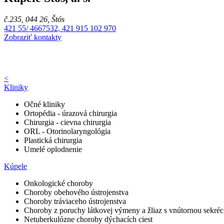
č.235, 044 26, Štós
421 55/ 4667532, 421 915 102 970
Zobraziť kontakty
<
Kliniky
Očné kliniky
Ortopédia - úrazová chirurgia
Chirurgia - cievna chirurgia
ORL - Otorinolaryngológia
Plastická chirurgia
Umelé oplodnenie
Kúpele
Onkologické choroby
Choroby obehového ústrojenstva
Choroby tráviaceho ústrojenstva
Choroby z poruchy látkovej výmeny a žliaz s vnútornou sekréc
Netuberkulózne choroby dýchacích ciest