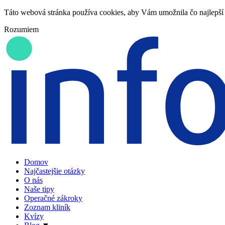
Táto webová stránka používa cookies, aby Vám umožnila čo najlepší 
Rozumiem
Domov
Najčastejšie otázky
O nás
Naše tipy
Operačné zákroky
Zoznam kliník
Kvízy