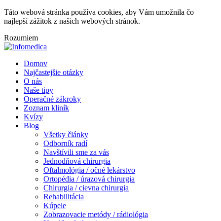
Táto webová stránka používa cookies, aby Vám umožnila čo
najlepší zážitok z našich webových stránok.
Rozumiem
Domov
Najčastejšie otázky
O nás
Naše tipy
Operačné zákroky
Zoznam kliník
Kvízy
Blog
Všetky články
Odborník radí
Navštívili sme za vás
Jednodňová chirurgia
Oftalmológia / očné lekárstvo
Ortopédia / úrazová chirurgia
Chirurgia / cievna chirurgia
Rehabilitácia
Kúpele
Zobrazovacie metódy / rádiológia