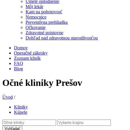
Umelé oplodnenie
Môj lekár
Kam na pohotovosť
Nemocnice
Preventívna prehliadka
Očkovanie
Zdravotné poistovne
Dohľad nad zdravotnou starostlivosťou
Domov
Operačné zákroky
Zoznam kliník
FAQ
Blog
Očné kliniky Prešov
Úvod
/
Kliniky
Kúpele
Vyhľadať