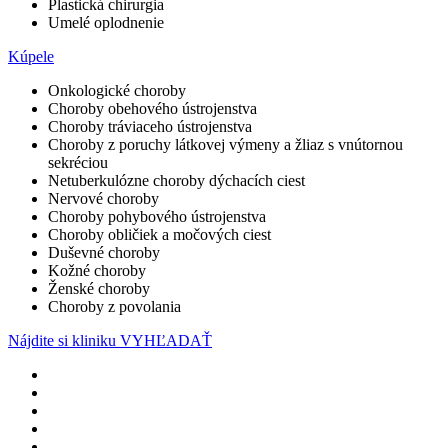
Plastická chirurgia
Umelé oplodnenie
Kúpele
Onkologické choroby
Choroby obehového ústrojenstva
Choroby tráviaceho ústrojenstva
Choroby z poruchy látkovej výmeny a žliaz s vnútornou
sekréciou
Netuberkulózne choroby dýchacích ciest
Nervové choroby
Choroby pohybového ústrojenstva
Choroby obličiek a močových ciest
Duševné choroby
Kožné choroby
Ženské choroby
Choroby z povolania
Nájdite si kliniku
VYHĽADAŤ