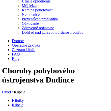
Umelé oplodnenie
Môj lekár
Kam na pohotovosť
Nemocnice
Preventívna prehliadka
Očkovanie
Zdravotné poistovne
Dohľad nad zdravotnou starostlivosťou
Domov
Operačné zákroky
Zoznam kliník
FAQ
Blog
Choroby pohybového
ústrojenstva Dudince
Úvod
/
Kupele
Kliniky
Kúpele