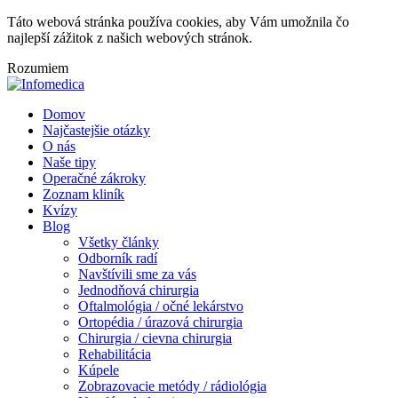
Táto webová stránka používa cookies, aby Vám umožnila čo
najlepší zážitok z našich webových stránok.
Rozumiem
Domov
Najčastejšie otázky
O nás
Naše tipy
Operačné zákroky
Zoznam kliník
Kvízy
Blog
Všetky články
Odborník radí
Navštívili sme za vás
Jednodňová chirurgia
Oftalmológia / očné lekárstvo
Ortopédia / úrazová chirurgia
Chirurgia / cievna chirurgia
Rehabilitácia
Kúpele
Zobrazovacie metódy / rádiológia