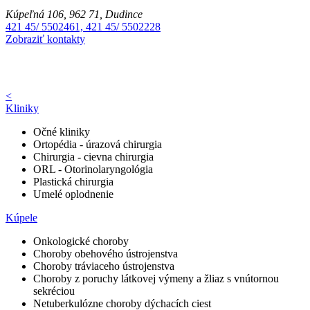
Kúpeľná 106, 962 71, Dudince
421 45/ 5502461, 421 45/ 5502228
Zobraziť kontakty
<
Kliniky
Očné kliniky
Ortopédia - úrazová chirurgia
Chirurgia - cievna chirurgia
ORL - Otorinolaryngológia
Plastická chirurgia
Umelé oplodnenie
Kúpele
Onkologické choroby
Choroby obehového ústrojenstva
Choroby tráviaceho ústrojenstva
Choroby z poruchy látkovej výmeny a žliaz s vnútornou
sekréciou
Netuberkulózne choroby dýchacích ciest